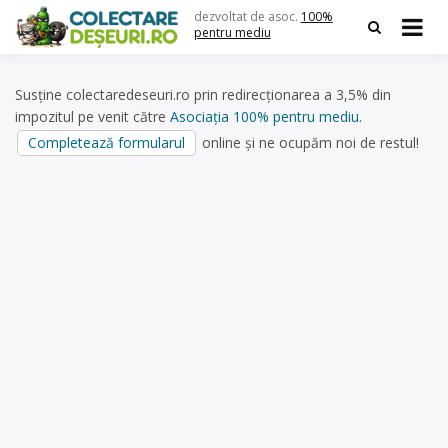
Skip
dezvoltat de asoc.
100%
to
pentru mediu
content
Susține colectaredeseuri.ro prin redirecționarea a 3,5% din
impozitul pe venit către
Asociația 100% pentru mediu
.
Completează formularul
online și ne ocupăm noi de restul!