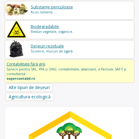
Substanțe periculoase
Acizi, solvenți ...
Biodegradabile
Resturi vegetale, organice..
Deșeuri reziduale
Scutece, mucuri de țigară..
Contabilitate fără griji
Servicii pentru SRL, PFA și ONG: contabilitate, salarizare, e-Factura, SAF-T și
consultanță.
supercontabil.ro
Alte tipuri de deșeuri
Agricultura ecologică