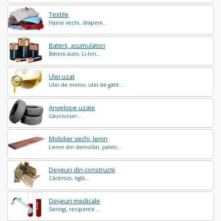
Textile
Haine vechi, draperii...
Baterii, acumulatori
Baterii auto, Li-Ion...
Ulei uzat
Ulei de motor, ulei de gătit...
Anvelope uzate
Cauciucuri...
Mobilier vechi, lemn
Lemn din demolări, paleți...
Deșeuri din construcții
Cărămizi, tiglă...
Deșeuri medicale
Seringi, recipente ...