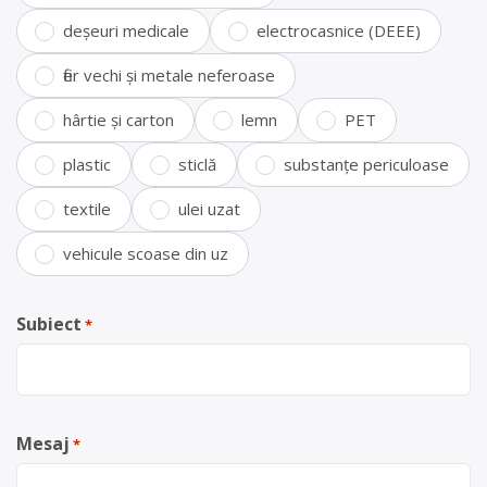
deșeuri medicale
electrocasnice (DEEE)
fier vechi și metale neferoase
hârtie și carton
lemn
PET
plastic
sticlă
substanțe periculoase
textile
ulei uzat
vehicule scoase din uz
Subiect
*
Mesaj
*