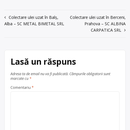
Trivale nr. 9 bis, parter, tel: 612323,
612323, Ion
Ion Petrescu 0729/288888
Petrescu
Navigare
Centru de colectare
Colectare ulei uzat în Balș,
ulei uzat
Colectare ulei uzat în Berceni,
, în
0729/288888
Alba – SC METAL BIMETAL SRL
Prahova – SC ALBINA
județul Arges
Pitești
în
acum 6 ani
CARPATICA SRL
articole
Trimite un mesaj
Lasă un răspuns
Adresa ta de email nu va fi publicată.
Câmpurile obligatorii sunt
marcate cu
*
Comentariu
*