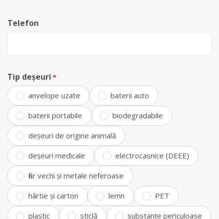
Telefon
Tip deșeuri
*
anvelope uzate
baterii auto
baterii portabile
biodegradabile
deșeuri de origine animală
deșeuri medicale
electrocasnice (DEEE)
fier vechi și metale neferoase
hârtie și carton
lemn
PET
plastic
sticlă
substanțe periculoase