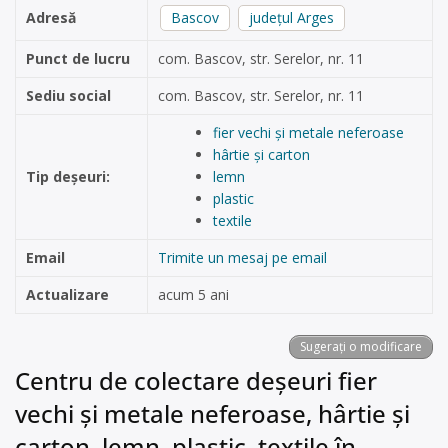
Adresă
Bascov
județul Arges
Punct de lucru
com. Bascov, str. Serelor, nr. 11
Sediu social
com. Bascov, str. Serelor, nr. 11
fier vechi și metale neferoase
hârtie și carton
Tip deșeuri:
lemn
plastic
textile
Email
Trimite un mesaj pe email
Actualizare
acum 5 ani
Sugerați o modificare
Centru de colectare deșeuri fier
vechi și metale neferoase, hârtie și
carton, lemn, plastic, textile în