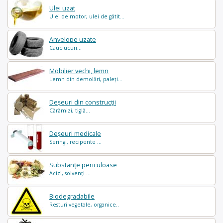
Ulei uzat
Ulei de motor, ulei de gătit...
Anvelope uzate
Cauciucuri...
Mobilier vechi, lemn
Lemn din demolări, paleți...
Deșeuri din construcții
Cărămizi, tiglă...
Deșeuri medicale
Seringi, recipente ...
Substanțe periculoase
Acizi, solvenți ...
Biodegradabile
Resturi vegetale, organice..