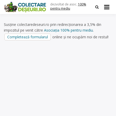
Skip
dezvoltat de asoc.
100%
to
pentru mediu
content
Susține colectaredeseuri.ro prin redirecționarea a 3,5% din
impozitul pe venit către
Asociația 100% pentru mediu
.
Completează formularul
online și ne ocupăm noi de restul!