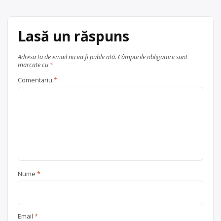
Centru de colectare
fier vechi și
metale neferoase
,
hârtie și
carton
,
lemn
,
plastic
,
sticlă
,
Lasă un răspuns
textile
, în
județul Arges
Mărăcineni
Adresa ta de email nu va fi publicată.
Câmpurile obligatorii sunt
marcate cu
*
Comentariu
*
Nume
*
Email
*