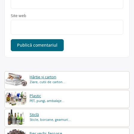
Site web
Hârtie și carton
Ziare, cutii de carton...
Plastic
PET, pungi, ambalaje...
Sticlă
Sticle, borcane, geamuri...
Fier vechi, feroase