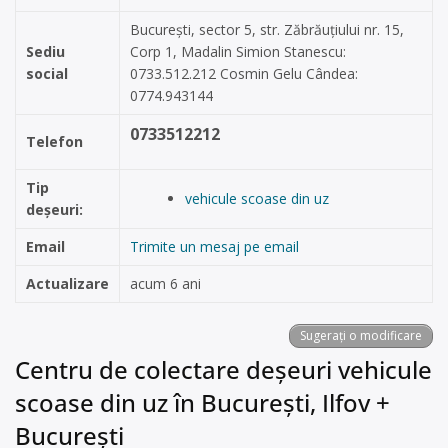
București, sector 5, str. Zăbrăuțiului nr. 15,
Sediu
Corp 1, Madalin Simion Stanescu:
social
0733.512.212 Cosmin Gelu Cândea:
0774.943144
0733512212
Telefon
Tip
vehicule scoase din uz
deșeuri:
Email
Trimite un mesaj pe email
Actualizare
acum 6 ani
Sugerați o modificare
Centru de colectare deșeuri vehicule
scoase din uz în București, Ilfov +
București