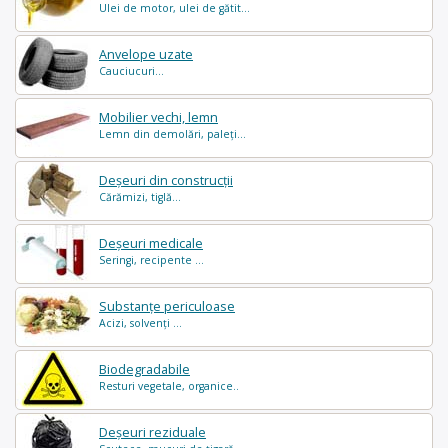
Ulei de motor, ulei de gătit...
Anvelope uzate
Cauciucuri...
Mobilier vechi, lemn
Lemn din demolări, paleți...
Deșeuri din construcții
Cărămizi, tiglă...
Deșeuri medicale
Seringi, recipente ...
Substanțe periculoase
Acizi, solvenți ...
Biodegradabile
Resturi vegetale, organice..
Deșeuri reziduale