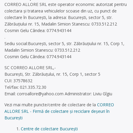
CORREO ALLORE SRL este operator economic autorizat pentru
colectara și tratarea vehiculelor scoase din uz, cu punct de
colectare în București, la adresa: București, sector 5, str.
Zăbrăuțiului nr. 15, Madalin Simion Stanescu: 0733.512.212
Cosmin Gelu Cândea: 0774.943144
.
Sediu social:București, sector 5, str. Zăbrăuțiului nr. 15, Corp 1,
Madalin Simion Stanescu: 0733.512.212
Cosmin Gelu Cândea: 0774.943144
SC CORREO ALLORE SRL,-
București, Str. Zăbrăuțului, nr. 15, Corp 1, sector 5
CUI: 37578632
Tel/fax: 021.335.72.30
Email:
corroallore@yahoo.com
Administrator: Liviu Gîgiu
Vezi mai multe puncte/centre de colectare de la
CORREO
ALLORE SRL - Firmă de colectare și reciclare deșeuri în
București
Centre de colectare București