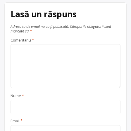
acum 6 ani
Centru de colectare
vehicule
0724378299
Lasă un răspuns
scoase din uz
, în
București
Ilfov + București
Trimite un mesaj
Adresa ta de email nu va fi publicată.
Câmpurile obligatorii sunt
marcate cu
*
Comentariu
*
Nume
*
Email
*