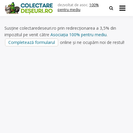
Skip
dezvoltat de asoc.
100%
to
pentru mediu
content
Susține colectaredeseuri.ro prin redirecționarea a 3,5% din
impozitul pe venit către
Asociația 100% pentru mediu
.
Completează formularul
online și ne ocupăm noi de restul!