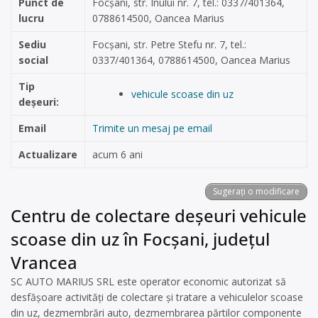
Punct de
Focșani, str. Inului nr. 7, tel.: 0337/401364,
lucru
0788614500, Oancea Marius
Sediu
Focșani, str. Petre Stefu nr. 7, tel.:
social
0337/401364, 0788614500, Oancea Marius
Tip
vehicule scoase din uz
deșeuri:
Email
Trimite un mesaj pe email
Actualizare
acum 6 ani
Sugerați o modificare
Centru de colectare deșeuri vehicule
scoase din uz în Focșani, județul
Vrancea
SC AUTO MARIUS SRL este operator economic autorizat să
desfăşoare activităţi de colectare şi tratare a vehiculelor scoase
din uz, dezmembrări auto, dezmembrarea părtilor componente