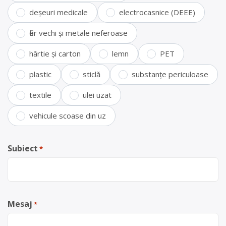
deșeuri medicale
electrocasnice (DEEE)
fier vechi și metale neferoase
hârtie și carton
lemn
PET
plastic
sticlă
substanțe periculoase
textile
ulei uzat
vehicule scoase din uz
Subiect
*
Mesaj
*