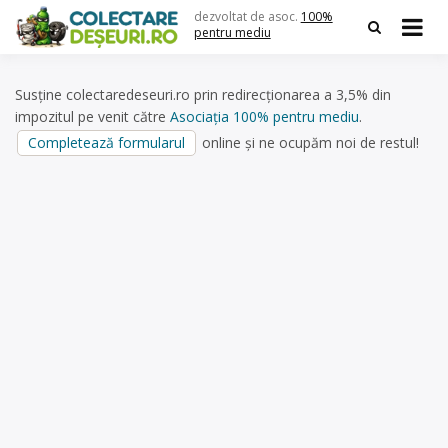
Skip
dezvoltat de asoc.
100%
to
pentru mediu
content
Susține colectaredeseuri.ro prin redirecționarea a 3,5% din
impozitul pe venit către
Asociația 100% pentru mediu
.
Completează formularul
online și ne ocupăm noi de restul!