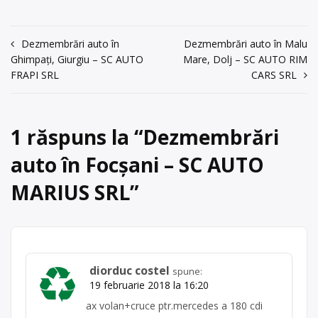
Moldovei nr.23, tel
părtilor componente și sortarea lor,
0745148400;
predarea lor către reciclatori în
Bindar Costel
vederea coincinerării, recuperarii
Navigare
Dezmembrări auto în
Dezmembrări auto în Malu
energiei și materiilor prime, cu punct
acum 6 ani
Ghimpați, Giurgiu – SC AUTO
Mare, Dolj – SC AUTO RIM
de lucru în Focșani, Calea Moldovei
în
FRAPI SRL
CARS SRL
nr.23, tel 0745148400; Bindar Costel
Trimite un mesaj
articole
Centru de colectare
vehicule
scoase din uz
, în
Focșani
1 răspuns la “
Dezmembrări
județul Vrancea
auto în Focșani – SC AUTO
MARIUS SRL
”
diorduc costel
spune:
19 februarie 2018 la 16:20
ax volan+cruce ptr.mercedes a 180 cdi