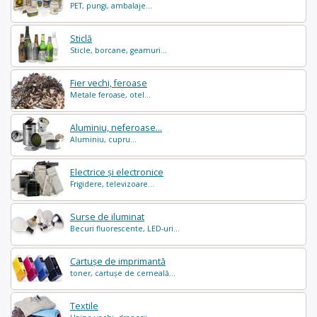
PET, pungi, ambalaje...
Sticlă
Sticle, borcane, geamuri...
Fier vechi, feroase
Metale feroase, otel...
Aluminiu, neferoase...
Aluminiu, cupru...
Electrice și electronice
Frigidere, televizoare...
Surse de iluminat
Becuri fluorescente, LED-uri...
Cartușe de imprimantă
toner, cartușe de cerneală...
Textile