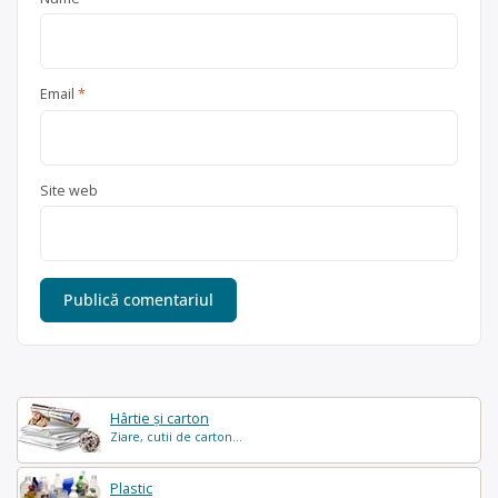
Email
*
Site web
Hârtie și carton
Ziare, cutii de carton...
Plastic