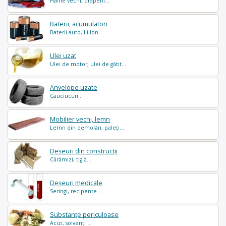
Haine vechi, draperii...
Baterii, acumulatori
Baterii auto, Li-Ion...
Ulei uzat
Ulei de motor, ulei de gătit...
Anvelope uzate
Cauciucuri...
Mobilier vechi, lemn
Lemn din demolări, paleți...
Deșeuri din construcții
Cărămizi, tiglă...
Deșeuri medicale
Seringi, recipente ...
Substanțe periculoase
Acizi, solvenți ...