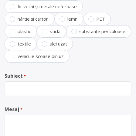
fier vechi și metale neferoase
hârtie și carton
lemn
PET
plastic
sticlă
substanțe periculoase
textile
ulei uzat
vehicule scoase din uz
Subiect
*
Mesaj
*