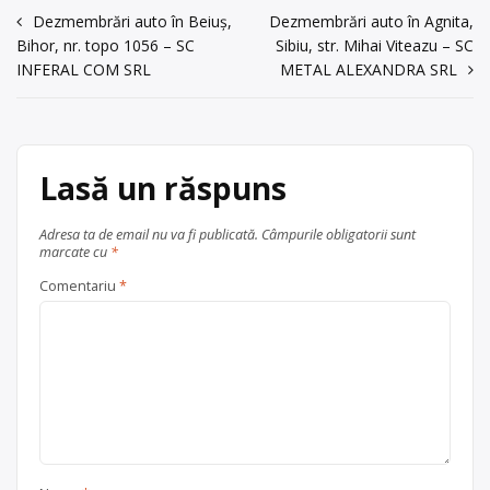
vederea coincinerării, recuperarii
acum 6 ani
Navigare
Dezmembrări auto în Beiuș,
Dezmembrări auto în Agnita,
energiei și materiilor prime, cu punct
Bihor, nr. topo 1056 – SC
Sibiu, str. Mihai Viteazu – SC
de lucru în Oradea, str. Czaran Gyula,
Trimite un mesaj
în
INFERAL COM SRL
METAL ALEXANDRA SRL
nr. 1, tel: 0747937232
articole
Centru de colectare
vehicule
scoase din uz
, în
județul Bihor
Oradea
Lasă un răspuns
Adresa ta de email nu va fi publicată.
Câmpurile obligatorii sunt
marcate cu
*
Comentariu
*