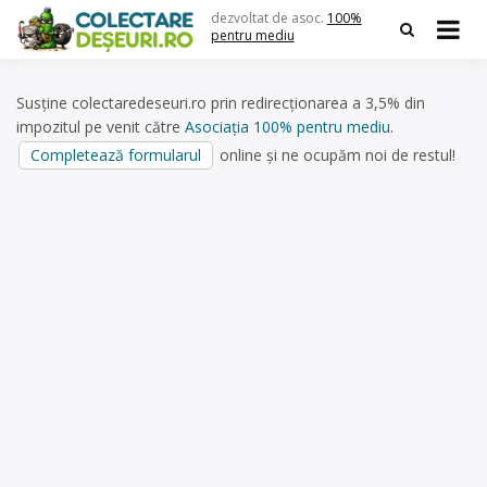
Skip
dezvoltat de asoc.
100%
to
pentru mediu
content
Susține colectaredeseuri.ro prin redirecționarea a 3,5% din
impozitul pe venit către
Asociația 100% pentru mediu
.
Completează formularul
online și ne ocupăm noi de restul!