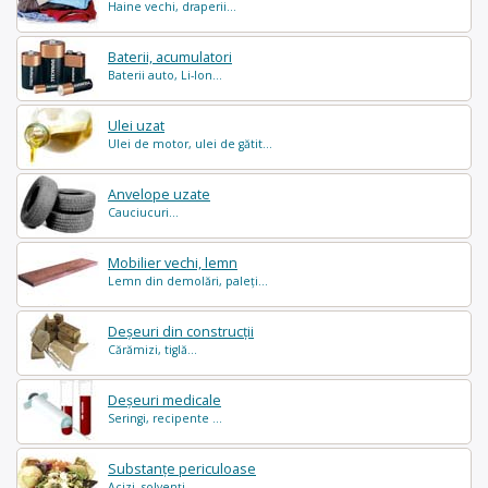
Haine vechi, draperii...
Baterii, acumulatori
Baterii auto, Li-Ion...
Ulei uzat
Ulei de motor, ulei de gătit...
Anvelope uzate
Cauciucuri...
Mobilier vechi, lemn
Lemn din demolări, paleți...
Deșeuri din construcții
Cărămizi, tiglă...
Deșeuri medicale
Seringi, recipente ...
Substanțe periculoase
Acizi, solvenți ...