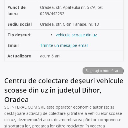
Punct de
Oradea, str. Apateului nr. 57/A, tel:
lucru
0259/442232
Sediu social
Oradea, str. C-tin Tanase, nr. 13
Tip deșeuri:
vehicule scoase din uz
Email
Trimite un mesaj pe email
Actualizare
acum 6 ani
Sugerați o modificare
Centru de colectare deșeuri vehicule
scoase din uz în județul Bihor,
Oradea
SC INFERAL COM SRL este operator economic autorizat să
desfăşoare activităţi de colectare şi tratare a vehiculelor scoase
din uz, dezmembrări auto, dezmembrarea părtilor componente
și sortarea lor, predarea lor către reciclatori în vederea