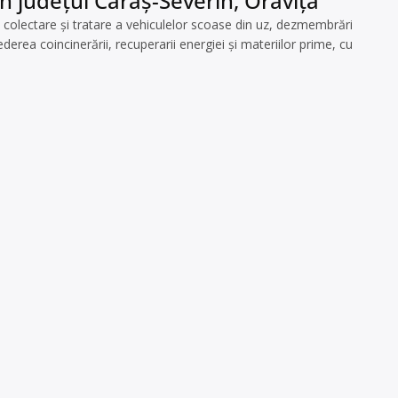
n județul Caraș-Severin, Oravița
lectare şi tratare a vehiculelor scoase din uz, dezmembrări
erea coincinerării, recuperarii energiei și materiilor prime, cu