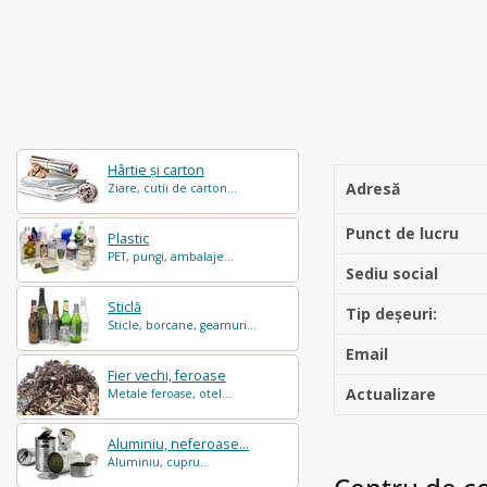
Hârtie și carton
Adresă
Ziare, cutii de carton...
Punct de lucru
Plastic
PET, pungi, ambalaje...
Sediu social
Sticlă
Tip deșeuri:
Sticle, borcane, geamuri...
Email
Fier vechi, feroase
Actualizare
Metale feroase, otel...
Aluminiu, neferoase...
Aluminiu, cupru...