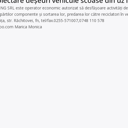
lectare deșeuri vehicule scoase din uz î
SRL este operator economic autorizat să desfăşoare activităţi de co
tilor componente și sortarea lor, predarea lor către reciclatori în ved
ița, str. Răchitovei, fn, tel/fax.0255-571007,0748 110 578
hoo.com
Marica Monica