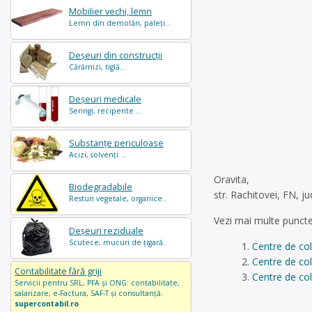
Mobilier vechi, lemn
Lemn din demolări, paleți...
Deșeuri din construcții
Cărămizi, tiglă...
Deșeuri medicale
Seringi, recipente ...
Substanțe periculoase
Acizi, solvenți ...
Oravita,
Biodegradabile
str. Rachitovei, FN, 
Resturi vegetale, organice..
Vezi mai multe puncte
Deșeuri reziduale
Scutece, mucuri de țigară..
Centre de col
Centre de col
Contabilitate fără griji
Centre de col
Servicii pentru SRL, PFA și ONG: contabilitate,
salarizare, e-Factura, SAF-T și consultanță.
supercontabil.ro