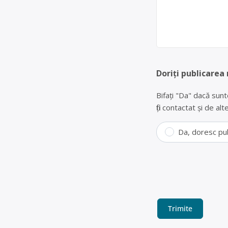
Doriți publicarea
Bifați "Da" dacă sunt
fiți contactat și de a
Da, doresc pu