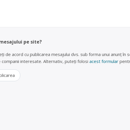
 mesajului pe site?
eți de acord cu publicarea mesajului dvs. sub forma unui anunț în se
lte companii interesate. Alternativ, puteți folosi
acest formular
pentr
blicarea