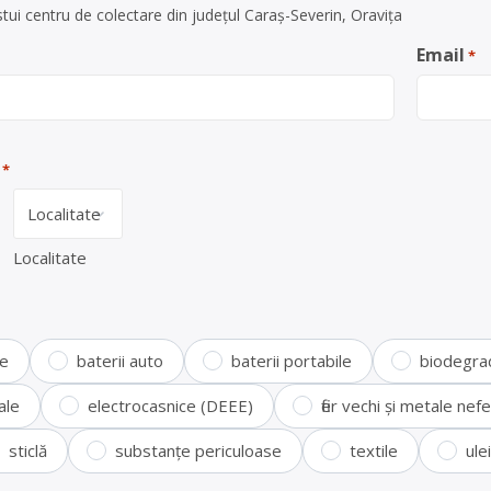
tui centru de colectare din județul Caraș-Severin, Oravița
Email
*
*
Localitate
te
baterii auto
baterii portabile
biodegra
ale
electrocasnice (DEEE)
fier vechi și metale ne
sticlă
substanțe periculoase
textile
ule