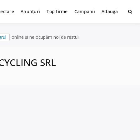
lectare
Anunțuri
Top firme
Campanii
Adaugă
rul
online și ne ocupăm noi de restul!
ECYCLING SRL