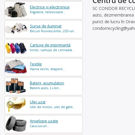
Centru de co
Electrice și electronice
SC CONDOR RECYCLING 
Frigidere, televizoare...
auto, dezmembrarea păr
punct de lucru în Orav
Surse de iluminat
condorrecycling@ya
Becuri fluorescente, LED-uri...
Cartușe de imprimantă
toner, cartușe de cerneală...
Textile
Haine vechi, draperii...
Baterii, acumulatori
Baterii auto, Li-Ion...
Ulei uzat
Ulei de motor, ulei de gătit...
Anvelope uzate
Cauciucuri...