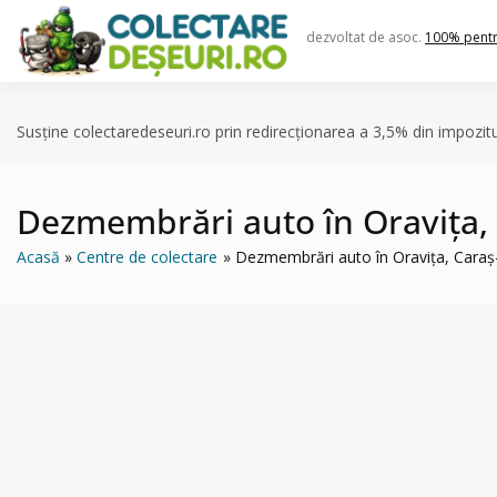
Skip
to
dezvoltat de asoc.
100% pent
content
Susține colectaredeseuri.ro prin redirecționarea a 3,5% din impozit
Dezmembrări auto în Oravița
Acasă
Centre de colectare
Dezmembrări auto în Oravița, Car