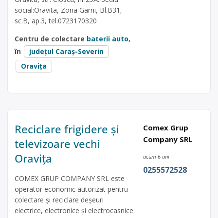
social:Oravita, Zona Garrii, Bl.B31,
sc.B, ap.3, tel.0723170320
Centru de colectare
baterii auto
,
în
județul Caraș-Severin
Oravița
Reciclare frigidere și
Comex Grup
Company SRL
televizoare vechi
Oravița
acum 6 ani
0255572528
COMEX GRUP COMPANY SRL este
operator economic autorizat pentru
colectare și reciclare deșeuri
electrice, electronice și electrocasnice