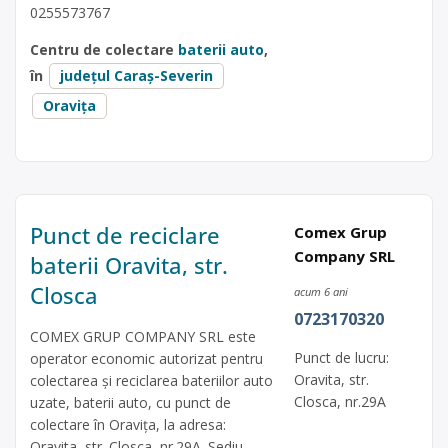
0255573767
Centru de colectare
baterii auto
,
în
județul Caraș-Severin
Oravița
Punct de reciclare
Comex Grup
Company SRL
baterii Oravita, str.
Closca
acum 6 ani
0723170320
COMEX GRUP COMPANY SRL este
Punct de lucru:
operator economic autorizat pentru
Oravita, str.
colectarea și reciclarea bateriilor auto
Closca, nr.29A
uzate, baterii auto, cu punct de
colectare în Oravița, la adresa:
Oravita, str. Closca, nr.29A. Sediu