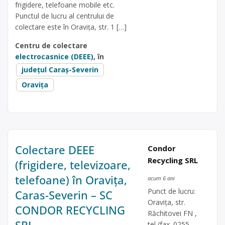
frigidere, telefoane mobile etc.
Punctul de lucru al centrului de
colectare este în Oravița, str. 1 […]
Centru de colectare
electrocasnice (DEEE)
, în
județul Caraș-Severin
Oravița
Colectare DEEE
Condor
Recycling SRL
(frigidere, televizoare,
telefoane) în Oravița,
acum 6 ani
Punct de lucru:
Caras-Severin – SC
Oraviţa, str.
CONDOR RECYCLING
Răchitovei FN ,
SRL
tel./fax. 0255-