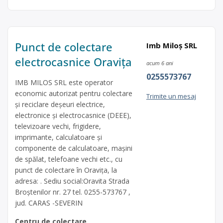
Punct de colectare
Imb Miloș SRL
electrocasnice Oravița
acum 6 ani
0255573767
IMB MILOS SRL este operator
economic autorizat pentru colectare
Trimite un mesaj
și reciclare deșeuri electrice,
electronice și electrocasnice (DEEE),
televizoare vechi, frigidere,
imprimante, calculatoare și
componente de calculatoare, mașini
de spălat, telefoane vechi etc., cu
punct de colectare în Oravița, la
adresa: . Sediu social:Oravita Strada
Broștenilor nr. 27 tel. 0255-573767 ,
jud. CARAS -SEVERIN
Centru de colectare