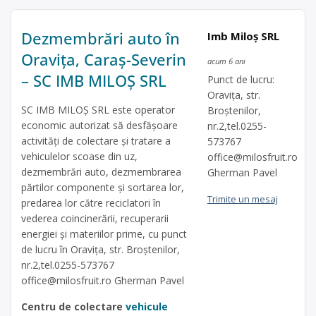
Dezmembrări auto în
Imb Miloș SRL
Oravița, Caraș-Severin
acum 6 ani
– SC IMB MILOŞ SRL
Punct de lucru:
Oravița, str.
SC IMB MILOŞ SRL este operator
Broștenilor,
economic autorizat să desfăşoare
nr.2,tel.0255-
activităţi de colectare şi tratare a
573767
vehiculelor scoase din uz,
office@milosfruit.ro
dezmembrări auto, dezmembrarea
Gherman Pavel
părtilor componente și sortarea lor,
Trimite un mesaj
predarea lor către reciclatori în
vederea coincinerării, recuperarii
energiei și materiilor prime, cu punct
de lucru în Oravița, str. Broștenilor,
nr.2,tel.0255-573767
office@milosfruit.ro
Gherman Pavel
Centru de colectare
vehicule