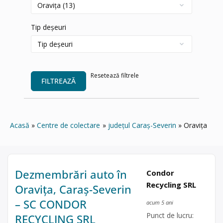
Tip deșeuri
Resetează filtrele
FILTREAZĂ
Acasă
Centre de colectare
județul Caraș-Severin
Oravița
Dezmembrări auto în
Condor
Recycling SRL
Oravița, Caraș-Severin
– SC CONDOR
acum 5 ani
Punct de lucru:
RECYCLING SRL