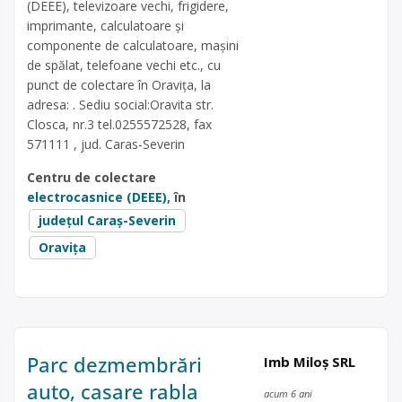
(DEEE), televizoare vechi, frigidere,
imprimante, calculatoare și
componente de calculatoare, mașini
de spălat, telefoane vechi etc., cu
punct de colectare în Oravița, la
adresa: . Sediu social:Oravita str.
Closca, nr.3 tel.0255572528, fax
571111 , jud. Caras-Severin
Centru de colectare
electrocasnice (DEEE)
, în
județul Caraș-Severin
Oravița
Parc dezmembrări
Imb Miloș SRL
auto, casare rabla
acum 6 ani