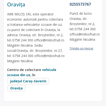
Oravița
0255573767
Punct de lucru:
IMB MILOȘ SRL este operator
Oravița, str.
economic autorizat pentru colectara
Broștenilor, nr.2,
și tratarea vehiculelor scoase din uz,
tel.:0758 244 300
cu punct de colectare în Oravița, la
office@milosfruit.ro
adresa: Oravița, str. Broștenilor, nr.2,
Măgărin Niculina
tel.:0758 244 300
office@milosfruit.ro
Măgărin Niculina. Sediu
Trimite un mesaj
social:Oravița, str. Broștenilor, nr.27,
tel. 0758 244 300
office@milosfruit.ro
Măgărin Niculina
Centru de colectare
vehicule
scoase din uz
, în
județul Caraș-Severin
Oravița