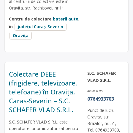
al centrului de colectare este în
Oravita, str. Rachitovei, nr.11
Centru de colectare
baterii auto
,
în
județul Caraș-Severin
Oravița
Colectare DEEE
S.C. SCHAFER
VLAD S.R.L.
(frigidere, televizoare,
telefoane) în Oravița,
acum 6 ani
0764933703
Caras-Severin – S.C.
SCHAFER VLAD S.R.L.
Punct de lucru:
Oravița, str.
S.C. SCHAFER VLAD S.R.L. este
Brazilor, nr. 51,
operator economic autorizat pentru
Tel. 0764933703,