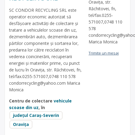
Oravița, str.
Răchitovei, fn,
SC CONDOR RECYCLING SRL este
tel/fax.0255-
operator economic autorizat să
571007,0748 110
desfăşoare activităţi de colectare şi
578
tratare a vehiculelor scoase din uz,
condorrecycling@yaho
dezmembrări auto, dezmembrarea
Marica Monica
părtilor componente și sortarea lor,
predarea lor către reciclatori în
Trimite un mesaj
vederea coincinerării, recuperarii
energiei și materiilor prime, cu punct
de lucru în Oravița, str. Răchitovei, fn,
tel/fax.0255-571007,0748 110 578
condorrecycling@yahoo.com
Marica
Monica
Centru de colectare
vehicule
scoase din uz
, în
județul Caraș-Severin
Oravița