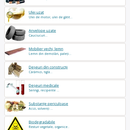
Ulei uzat
Ulei de motor, ulei de gătit...
Anvelope uzate
Cauciucuri...
Mobilier vechi, lemn
Lemn din demolări, paleți...
Deșeuri din construcții
Cărămizi, tiglă...
Deșeuri medicale
Seringi, recipente ...
Substanțe periculoase
Acizi, solvenți ...
Biodegradabile
Resturi vegetale, organice..