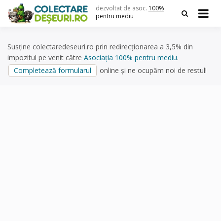
Skip
dezvoltat de asoc.
100%
to
pentru mediu
content
Susține colectaredeseuri.ro prin redirecționarea a 3,5% din
impozitul pe venit către
Asociația 100% pentru mediu
.
Completează formularul
online și ne ocupăm noi de restul!