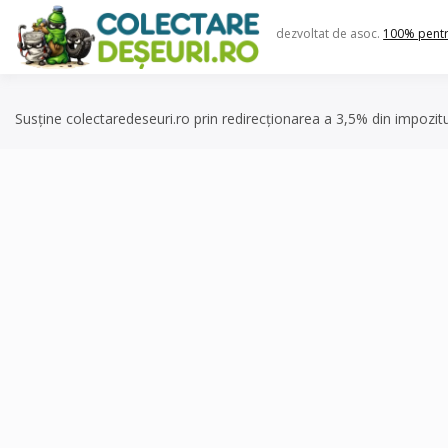
Skip
to
dezvoltat de asoc.
100% pent
content
Susține colectaredeseuri.ro prin redirecționarea a 3,5% din impozit