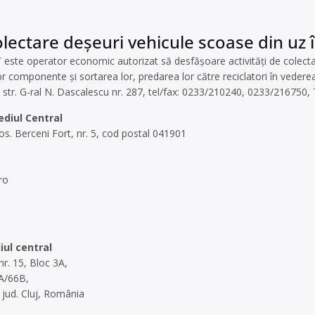
lectare deșeuri vehicule scoase din uz
e operator economic autorizat să desfăşoare activităţi de colectare
componente și sortarea lor, predarea lor către reciclatori în vederea c
, str. G-ral N. Dascalescu nr. 287, tel/fax: 0233/210240, 0233/216750,
diul Central
os. Berceni Fort, nr. 5, cod postal 041901
ro
ul central
nr. 15, Bloc 3A,
A/66B,
jud. Cluj, România