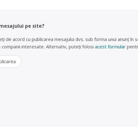
 mesajului pe site?
eți de acord cu publicarea mesajului dvs. sub forma unui anunț în se
lte companii interesate. Alternativ, puteți folosi
acest formular
pentr
blicarea
erii uzate în Piatra Neamț, Neamt – S.C. Remat S.A