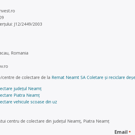
nvest.ro
09
rțului: J12/2449/2003
 Bacau, Romania
v.ro
/centre de colectare de la
Remat Neamt SA Coletare și reciclare deșe
lectare județul Neamț
lectare Piatra Neamț
ectare vehicule scoase din uz
tui centru de colectare din județul Neamț, Piatra Neamț
Email
*