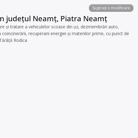
Sugerați o modificare
 în județul Neamț, Piatra Neamț
 şi tratare a vehiculelor scoase din uz, dezmembrări auto,
oincinerării, recuperarii energiei și materiilor prime, cu punct de
 Tărâță Rodica