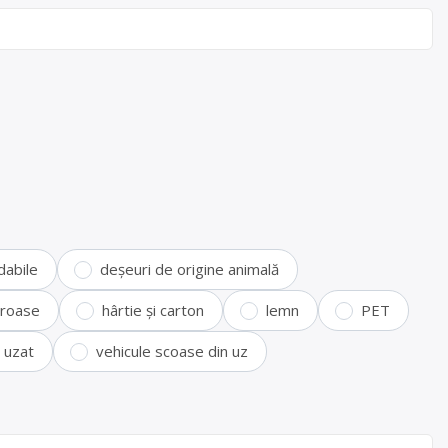
dabile
deșeuri de origine animală
feroase
hârtie și carton
lemn
PET
i uzat
vehicule scoase din uz