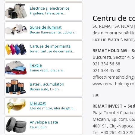
Electrice și electronice
Frigidere, televizoare...
Centru de co
SC REMAT SA NEAMŢ est
Surse de iluminat
dezmembrarea părtilor 
Becuri fluorescente, LED-uri...
lucru în Piatra Neamț
Cartușe de imprimantă
REMATHOLDING – Se
toner, cartușe de cerneală...
Bucuresti, Sector 4, S
021 334 56 68
Textile
021 334 45 00
Haine vechi, draperii...
office@rematholding.
www.rematholding.ro
Baterii, acumulatori
Baterii auto, Li-Ion...
sau
Ulei uzat
REMATINVEST – Sedi
Ulei de motor, ulei de gătit...
Piața Timotei Cipariu 
Mezanin, Sp. com. 66
Anvelope uzate
400191, Cluj-Napoca, 
Cauciucuri...
Tel: +40 264 450 875