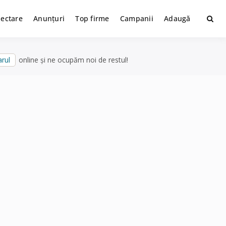
lectare
Anunțuri
Top firme
Campanii
Adaugă
rul
online și ne ocupăm noi de restul!