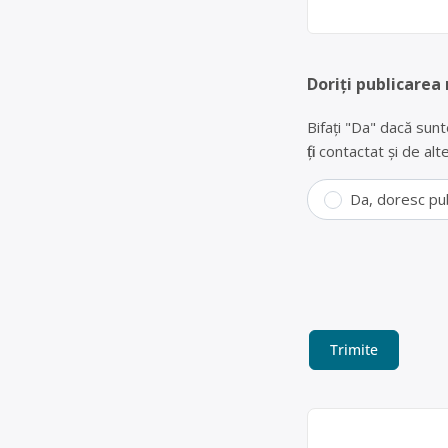
Doriți publicarea
Bifați "Da" dacă sunt
fiți contactat și de a
Da, doresc pu
Colectare bat