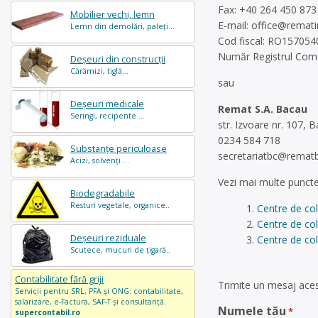
Fax: +40 264 450 873
Mobilier vechi, lemn
E-mail:
office@remati
Lemn din demolări, paleți...
Cod fiscal: RO157054
Număr Registrul Come
Deșeuri din construcții
Cărămizi, tiglă...
sau
Deșeuri medicale
Remat S.A. Bacau
Seringi, recipente ...
str. Izvoare nr. 107,
0234 584 718
Substanțe periculoase
secretariatbc@rematb
Acizi, solvenți ...
Vezi mai multe puncte
Biodegradabile
Resturi vegetale, organice..
Centre de co
Centre de co
Deșeuri reziduale
Centre de col
Scutece, mucuri de țigară..
Contabilitate fără griji
Trimite un mesaj aces
Servicii pentru SRL, PFA și ONG: contabilitate,
salarizare, e-Factura, SAF-T și consultanță.
Numele tău
*
supercontabil.ro