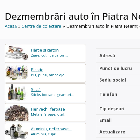
Dezmembrări auto în Piatra 
Acasă
Centre de colectare
Dezmembrări auto în Piatra Neam
Hârtie și carton
Adresă
Ziare, cutii de carton...
Punct de lucru
Plastic
PET, pungi, ambalaje...
Sediu social
Sticlă
Telefon
Sticle, borcane, geamuri...
Tip deșeuri:
Fier vechi, feroase
Metale feroase, otel...
Email
Aluminiu, neferoase...
Actualizare
Aluminiu, cupru...