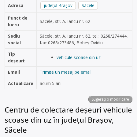
Adresă
județul Brașov
Săcele
Punct de
Săcele, str. A. Iancu nr. 62
lucru
Sediu
Săcele, str. A. Iancu nr. 62, tel.: 0268/274444,
social
fax: 0268/273486, Bobeș Ovidiu
Tip
vehicule scoase din uz
deșeuri:
Email
Trimite un mesaj pe email
Actualizare
acum 5 ani
Sugerați o modificare
Centru de colectare deșeuri vehicule
scoase din uz în județul Brașov,
Săcele