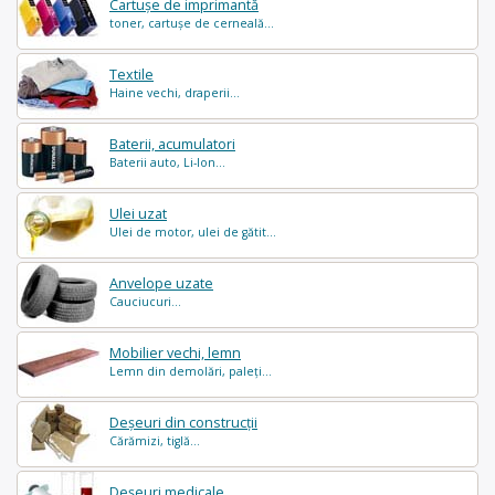
Cartușe de imprimantă
toner, cartușe de cerneală...
Textile
Haine vechi, draperii...
Baterii, acumulatori
Baterii auto, Li-Ion...
Ulei uzat
Ulei de motor, ulei de gătit...
Anvelope uzate
Cauciucuri...
Mobilier vechi, lemn
Lemn din demolări, paleți...
Deșeuri din construcții
Cărămizi, tiglă...
Deșeuri medicale