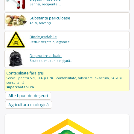
Seringi, recipente ...
Substanțe periculoase
Acizi, solvenți ...
Biodegradabile
Resturi vegetale, organice..
Deșeuri reziduale
Scutece, mucuri de țigară..
Contabilitate fără griji
Servicii pentru SRL, PFA și ONG: contabilitate, salarizare, e-Factura, SAF-T și
consultanță.
supercontabil.ro
Alte tipuri de deșeuri
Agricultura ecologică