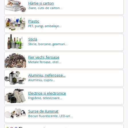
Hârtie și carton
Ziare, cutii de carton...
Plastic
PET, pungi, ambalaje...
Sticlă
Sticle, borcane, geamuri...
Fier vechi, feroase
Metale feroase, otel...
Aluminiu, neferoase...
Aluminiu, cupru...
Electrice și electronice
Frigidere, televizoare...
Surse de iluminat
Becuri fluorescente, LED-uri...