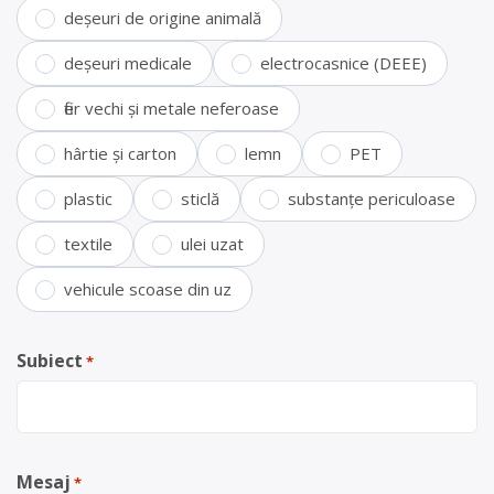
deșeuri de origine animală
deșeuri medicale
electrocasnice (DEEE)
fier vechi și metale neferoase
hârtie și carton
lemn
PET
plastic
sticlă
substanțe periculoase
textile
ulei uzat
vehicule scoase din uz
Subiect
*
Mesaj
*