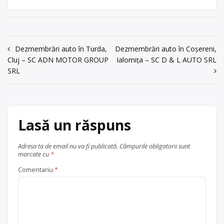
activităţi de colectare şi tratare a
scoase din uz
, în
Zizinului nr. 141 -
vehiculelor scoase din uz,
județul Brașov
Rupea
143, tel:
dezmembrări auto, dezmembrarea
0745111568, Sav
părtilor componente și sortarea lor,
Marius
predarea lor către reciclatori în
Navigare
Dezmembrări auto în Turda,
Dezmembrări auto în Coșereni,
vederea coincinerării, recuperarii
acum 6 ani
Cluj – SC ADN MOTOR GROUP
Ialomița – SC D & L AUTO SRL
energiei și materiilor prime, cu punct
în
SRL
Trimite un mesaj
de lucru în Brașov, str. Zizinului nr.
articole
141 – 143, tel: 0745111568, Sav […]
Centru de colectare
vehicule
scoase din uz
, în
Brașov
Lasă un răspuns
județul Brașov
Adresa ta de email nu va fi publicată.
Câmpurile obligatorii sunt
marcate cu
*
Comentariu
*