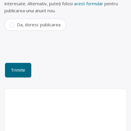
interesate. Alternativ, puteți folosi
acest formular
pentru
publicarea unui anunt nou.
Da, doresc publicarea
Dezmembrări auto în
Săcele, Brașov – SC ECLIPSE
SRL
SC ECLIPSE SRL este operator
SC ECLIPSE SRL
economic autorizat să desfăşoare
Punct de lucru:
activităţi de colectare şi tratare a