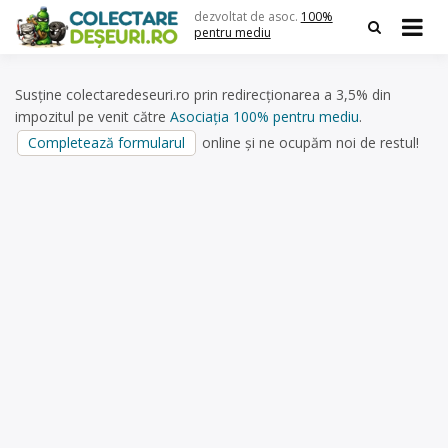
Skip
dezvoltat de asoc.
100%
to
pentru mediu
content
Susține colectaredeseuri.ro prin redirecționarea a 3,5% din
impozitul pe venit către
Asociația 100% pentru mediu
.
Completează formularul
online și ne ocupăm noi de restul!