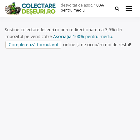
Skip
dezvoltat de asoc.
100%
to
pentru mediu
content
Susține colectaredeseuri.ro prin redirecționarea a 3,5% din
impozitul pe venit către
Asociația 100% pentru mediu
.
Completează formularul
online și ne ocupăm noi de restul!