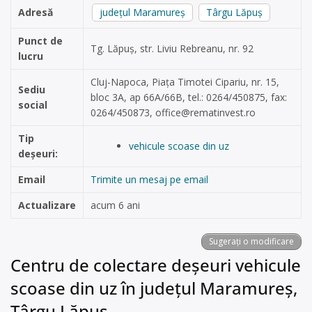
Adresă
județul Maramureș
Târgu Lăpuș
Punct de
Tg. Lăpuș, str. Liviu Rebreanu, nr. 92
lucru
Cluj-Napoca, Piața Timotei Cipariu, nr. 15,
Sediu
bloc 3A, ap 66A/66B, tel.: 0264/450875, fax:
social
0264/450873,
office@rematinvest.ro
Tip
vehicule scoase din uz
deșeuri:
Email
Trimite un mesaj pe email
Actualizare
acum 6 ani
Sugerați o modificare
Centru de colectare deșeuri vehicule
scoase din uz în județul Maramureș,
Târgu Lăpuș