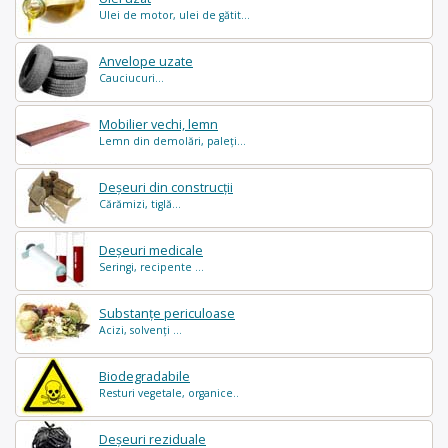
Ulei de motor, ulei de gătit...
Anvelope uzate
Cauciucuri...
Mobilier vechi, lemn
Lemn din demolări, paleți...
Deșeuri din construcții
Cărămizi, tiglă...
Deșeuri medicale
Seringi, recipente ...
Substanțe periculoase
Acizi, solvenți ...
Biodegradabile
Resturi vegetale, organice..
Deșeuri reziduale