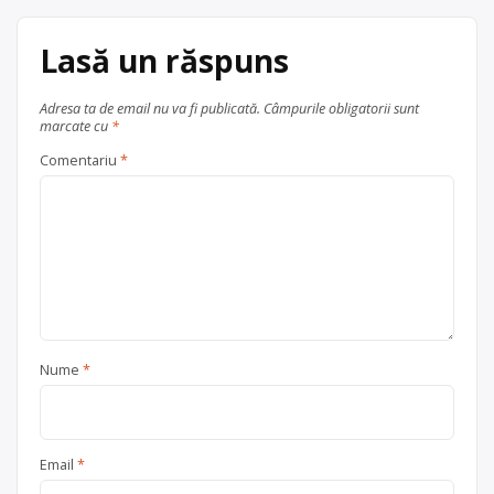
județul Maramureș
Târgu Lăpuș
Lasă un răspuns
Adresa ta de email nu va fi publicată.
Câmpurile obligatorii sunt
marcate cu
*
Comentariu
*
Nume
*
Email
*