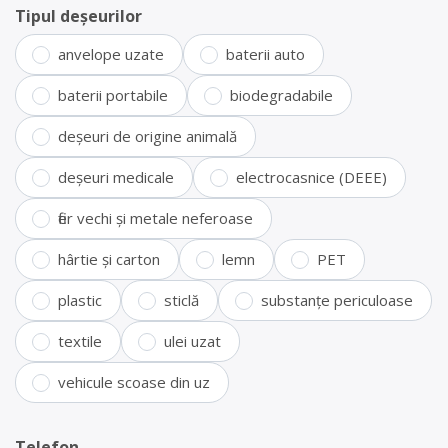
Tipul deșeurilor
anvelope uzate
baterii auto
baterii portabile
biodegradabile
deșeuri de origine animală
deșeuri medicale
electrocasnice (DEEE)
fier vechi și metale neferoase
hârtie și carton
lemn
PET
plastic
sticlă
substanțe periculoase
textile
ulei uzat
vehicule scoase din uz
Telefon