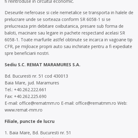
fi reintroduse in circuitul economic.
Deseurile neferoase si cele nemetalice se transporta in halele de
prelucrare unde se sorteaza conform SR 6058-1 si se
prelucreaza prin debitare oxibutanica, presare sub forma de
baloti, macinare sau legare in pachete respectand acelasi SR
6058-1. Toate marfurile astfel obtinute se incarca in vagoane tip
CFR, pe mijloace proprii auto sau inchiriate pentru a fi expediate
spre beneficiarii nostri.
Sediu S.C. REMAT MARAMURES S.A.
Bd. Bucuresti nr. 51 cod 430013
Baia Mare, jud. Maramures
Tel.: +40.262.222.661
Fax: +40.262.225.690
E-mail:
office@rematmm.ro
E-mail:
office@rematmm.ro
Web:
www.remat-mm.ro
Filiale, puncte de lucru
1. Baia Mare, Bd. Bucuresti nr. 51