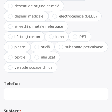
deșeuri de origine animală
deșeuri medicale
electrocasnice (DEEE)
fier vechi și metale neferoase
hârtie și carton
lemn
PET
plastic
sticlă
substanțe periculoase
textile
ulei uzat
vehicule scoase din uz
Telefon
Subiect
*