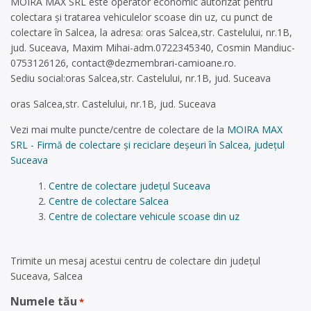
MOIRA MAX SRL este operator economic autorizat pentru
colectara și tratarea vehiculelor scoase din uz, cu punct de
colectare în Salcea, la adresa: oras Salcea,str. Castelului, nr.1B,
jud. Suceava, Maxim Mihai-adm.0722345340, Cosmin Mandiuc-
0753126126,
contact@dezmembrari-camioane.ro
.
Sediu social:oras Salcea,str. Castelului, nr.1B, jud. Suceava
oras Salcea,str. Castelului, nr.1B, jud. Suceava
Vezi mai multe puncte/centre de colectare de la
MOIRA MAX
SRL - Firmă de colectare și reciclare deșeuri în Salcea, județul
Suceava
Centre de colectare județul Suceava
Centre de colectare Salcea
Centre de colectare vehicule scoase din uz
Trimite un mesaj acestui centru de colectare din județul
Suceava, Salcea
Numele tău
*