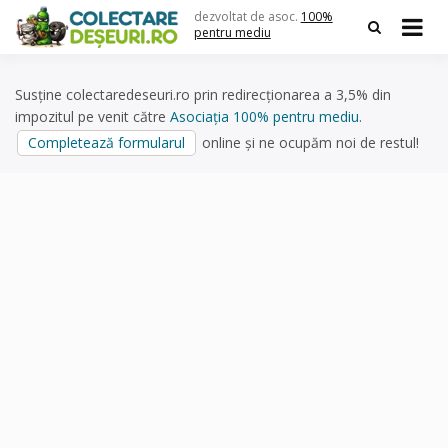
Skip
dezvoltat de asoc.
100%
to
pentru mediu
content
Susține colectaredeseuri.ro prin redirecționarea a 3,5% din
impozitul pe venit către
Asociația 100% pentru mediu
.
Completează formularul
online și ne ocupăm noi de restul!