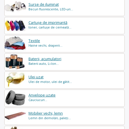
Surse de iluminat
Becuri fluorescente, LED-uri...
Cartușe de imprimantă
toner, cartușe de cerneală...
Textile
Haine vechi, draperii...
Baterii, acumulatori
Baterii auto, Li-Ion...
Ulei uzat
Ulei de motor, ulei de gătit...
Anvelope uzate
Cauciucuri...
Mobilier vechi, lemn
Lemn din demolări, paleți...