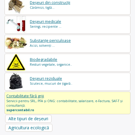
Deșeuri din construcții
Cărămizi, tiglă...
Deșeuri medicale
Seringi, recipente ...
Substanțe periculoase
Acizi, solvenți ...
Biodegradabile
Resturi vegetale, organice..
Deșeuri reziduale
Scutece, mucuri de țigară..
Contabilitate fără griji
Servicii pentru SRL, PFA și ONG: contabilitate, salarizare, e-Factura, SAF-T și
consultanță.
supercontabil.ro
Alte tipuri de deșeuri
Agricultura ecologică