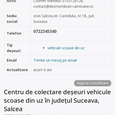
lucru
Cosmin Mandiuc-0753126126,
contact@dezmembrari-camioane.ro
Sediu
oras Salcea,str. Castelului, nr.1B, jud.
social
Suceava
0722345340
Telefon
Tip
vehicule scoase din uz
deșeuri:
Email
Trimite un mesaj pe email
Actualizare
acum 6 ani
Sugerați o modificare
Centru de colectare deșeuri vehicule
scoase din uz în județul Suceava,
Salcea