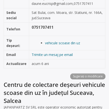
daune.eucrisp@gmail.com
,0751707411
Sediu
Sat Bulai, com. Moara, str. Statiunii, nr. 166A,
social
jud.Suceava
0751707411
Telefon
Tip
vehicule scoase din uz
deșeuri:
Email
Trimite un mesaj pe email
Actualizare
acum 6 ani
Sugerați o modificare
Centru de colectare deșeuri vehicule
scoase din uz în județul Suceava,
Salcea
JAPANPARTZ SV SRL este operator economic autorizat pentru