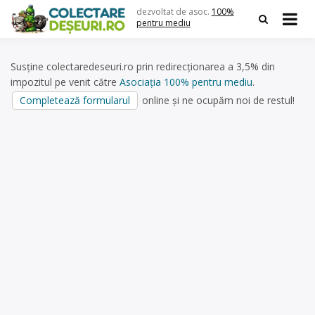
Skip
dezvoltat de asoc.
100%
to
pentru mediu
content
Susține colectaredeseuri.ro prin redirecționarea a 3,5% din
impozitul pe venit către
Asociația 100% pentru mediu
.
Completează formularul
online și ne ocupăm noi de restul!