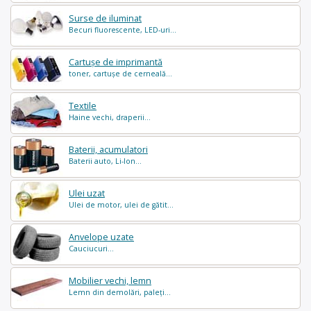
Surse de iluminat
Becuri fluorescente, LED-uri...
Cartușe de imprimantă
toner, cartușe de cerneală...
Textile
Haine vechi, draperii...
Baterii, acumulatori
Baterii auto, Li-Ion...
Ulei uzat
Ulei de motor, ulei de gătit...
Anvelope uzate
Cauciucuri...
Mobilier vechi, lemn
Lemn din demolări, paleți...