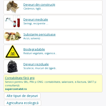
Deșeuri din construcții
Cărămizi, tiglă...
Deșeuri medicale
Seringi, recipente ...
Substanțe periculoase
Acizi, solvenți ...
Biodegradabile
Resturi vegetale, organice..
Deșeuri reziduale
Scutece, mucuri de țigară..
Contabilitate fără griji
Servicii pentru SRL, PFA și ONG: contabilitate, salarizare, e-Factura, SAF-T și
consultanță.
supercontabil.ro
Alte tipuri de deșeuri
Agricultura ecologică