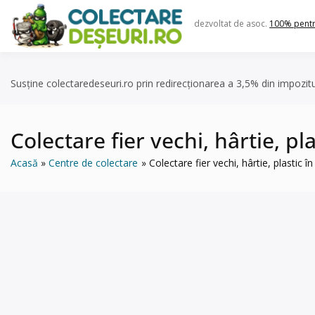
Skip
to
dezvoltat de asoc.
100% pent
content
Susține colectaredeseuri.ro prin redirecționarea a 3,5% din impozit
Colectare fier vechi, hârtie, p
Acasă
Centre de colectare
Colectare fier vechi, hârtie, plastic