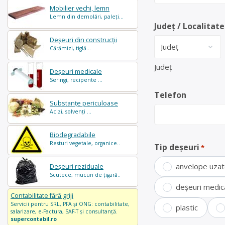
Mobilier vechi, lemn
Lemn din demolări, paleți...
Județ / Localitate
Deșeuri din construcții
Cărămizi, tiglă...
Județ
Deșeuri medicale
Seringi, recipente ...
Telefon
Substanțe periculoase
Acizi, solvenți ...
Biodegradabile
Resturi vegetale, organice..
Tip deșeuri
*
anvelope uza
Deșeuri reziduale
Scutece, mucuri de țigară..
deșeuri medic
Contabilitate fără griji
Servicii pentru SRL, PFA și ONG: contabilitate,
plastic
salarizare, e-Factura, SAF-T și consultanță.
supercontabil.ro