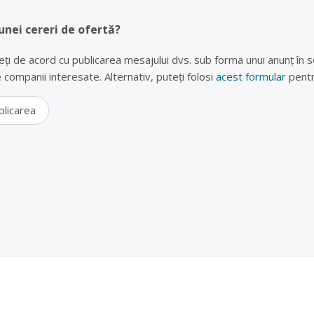
unei cereri de ofertă?
eți de acord cu publicarea mesajului dvs. sub forma unui anunț în se
lte companii interesate. Alternativ, puteți folosi
acest formular
pentr
blicarea
 vechi, hârtie, plastic în București, Sector 3 – Ady 
RL este operator economic autorizat pentru colectarea și valorificar