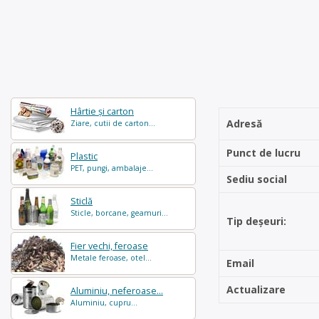
Hârtie și carton
Adresă
Ziare, cutii de carton...
Punct de lucru
Plastic
PET, pungi, ambalaje...
Sediu social
Sticlă
Sticle, borcane, geamuri...
Tip deșeuri:
Fier vechi, feroase
Metale feroase, otel...
Email
Actualizare
Aluminiu, neferoase...
Aluminiu, cupru...