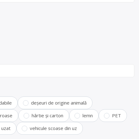
dabile
deșeuri de origine animală
feroase
hârtie și carton
lemn
PET
i uzat
vehicule scoase din uz