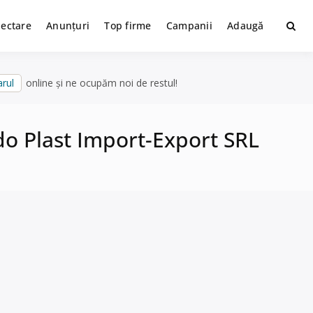
lectare
Anunțuri
Top firme
Campanii
Adaugă
rul
online și ne ocupăm noi de restul!
rado Plast Import-Export SRL