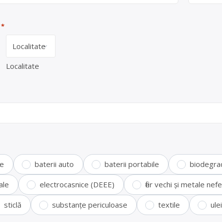
*
Localitate
te
baterii auto
baterii portabile
biodegra
ale
electrocasnice (DEEE)
fier vechi și metale ne
sticlă
substanțe periculoase
textile
ule