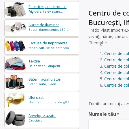
Electrice și electronice
Centru de co
Frigidere, televizoare...
București, Il
Surse de iluminat
Frado Plast Import-Ex
Becuri fluorescente, LED-uri...
vechi), hârtie, carton
Gheorghe.
Cartușe de imprimantă
toner, cartușe de cerneală...
Centre de col
Centre de col
Textile
Centre de col
Haine vechi, draperii...
Centre de col
Centre de col
Baterii, acumulatori
Baterii auto, Li-Ion...
Centre de col
Ulei uzat
Ulei de motor, ulei de gătit...
Trimite un mesaj acest
Numele tău
*
Anvelope uzate
Cauciucuri...