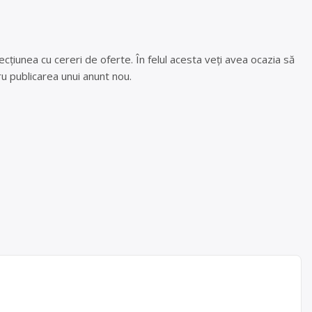
cțiunea cu cereri de oferte. În felul acesta veți avea ocazia să
u publicarea unui anunt nou.
Import
ea