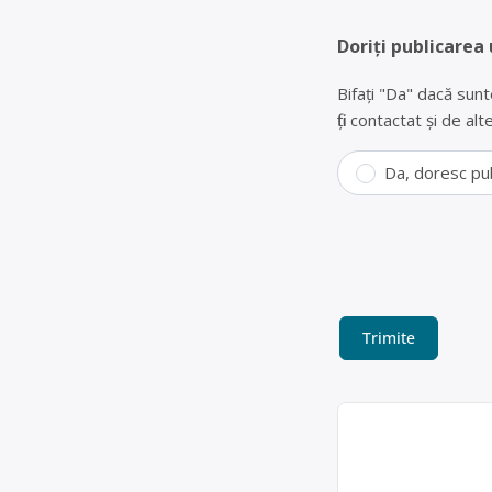
Doriți publicarea 
Bifați "Da" dacă sunt
fiți contactat și de a
Da, doresc pu
Colectare fier
Export SRL
Ady Import Export S