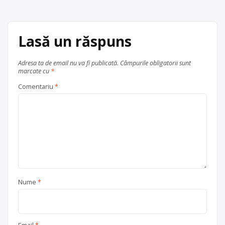
Centru de colectare
fier vechi și
metale neferoase
,
hârtie și
carton
,
lemn
,
PET
,
plastic
,
sticlă
,
Lasă un răspuns
textile
, în
județul Sibiu
Sibiu
Adresa ta de email nu va fi publicată.
Câmpurile obligatorii sunt
marcate cu
*
Comentariu
*
Nume
*