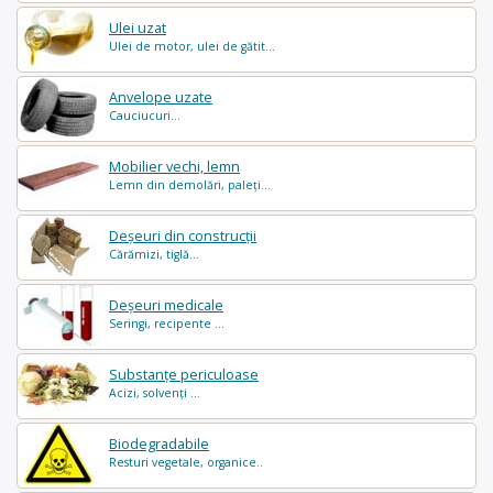
Ulei uzat
Ulei de motor, ulei de gătit...
Anvelope uzate
Cauciucuri...
Mobilier vechi, lemn
Lemn din demolări, paleți...
Deșeuri din construcții
Cărămizi, tiglă...
Deșeuri medicale
Seringi, recipente ...
Substanțe periculoase
Acizi, solvenți ...
Biodegradabile
Resturi vegetale, organice..