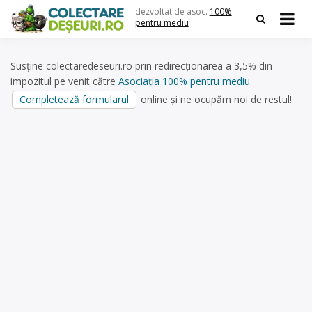
Skip
dezvoltat de asoc.
100%
to
pentru mediu
content
Susține colectaredeseuri.ro prin redirecționarea a 3,5% din
impozitul pe venit către
Asociația 100% pentru mediu
.
Completează formularul
online și ne ocupăm noi de restul!