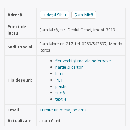
Adresă
județul Sibiu
Şura Mică
Punct de
Șura Mică, str. Dealul Ocnei, imobil 3019
lucru
Sura Mare nr. 217, tel: 0269/543697, Monda
Sediu social
Rares
fier vechi și metale neferoase
hârtie și carton
lemn
Tip deșeuri:
PET
plastic
sticlă
textile
Email
Trimite un mesaj pe email
Actualizare
acum 6 ani