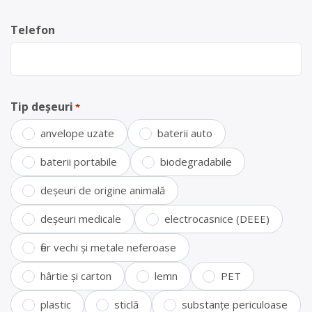
Telefon
Tip deșeuri
*
anvelope uzate
baterii auto
baterii portabile
biodegradabile
deșeuri de origine animală
deșeuri medicale
electrocasnice (DEEE)
fier vechi și metale neferoase
hârtie și carton
lemn
PET
plastic
sticlă
substanțe periculoase