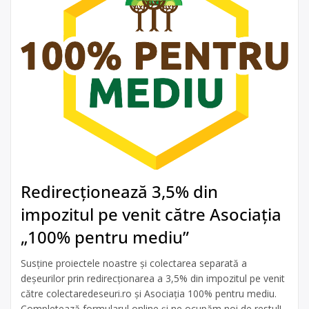
Redirecționează 3,5% din
impozitul pe venit către Asociația
„100% pentru mediu”
Susține proiectele noastre și colectarea separată a
deșeurilor prin redirecționarea a 3,5% din impozitul pe venit
către colectaredeseuri.ro și Asociația 100% pentru mediu.
Completează formularul online și ne ocupăm noi de restul!