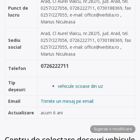
Arad, Cl Aurel Vlaicu, nr.282/5, jud. Arad, tel.
Punct de
0257/227056, 0726222711, 0730188369, fax
lucru
0257/227055, e-mail:
office@verbita.ro
,
Marius Niculeasa
Arad, Cl Aurel Vlaicu, nr.282/5, jud. Arad, tel.
Sediu
0257/227056, 0726222711, 0730188369, fax
social
0257/227055, e-mail:
office@verbita.ro
,
Marius Niculeasa
0726222711
Telefon
Tip
vehicule scoase din uz
deșeuri:
Email
Trimite un mesaj pe email
Actualizare
acum 6 ani
Sugerați o modificare
Centru de colectare deșeuri vehicule