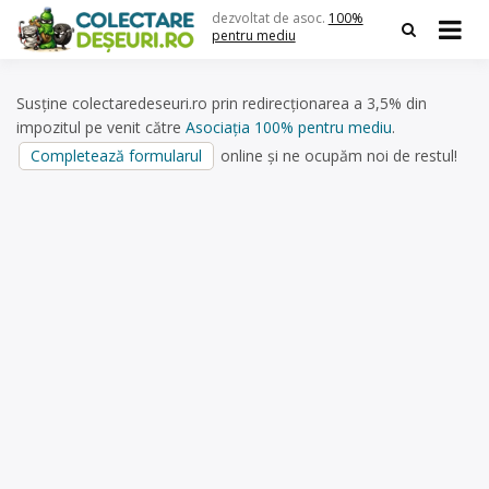
Skip
dezvoltat de asoc.
100%
to
pentru mediu
content
Susține colectaredeseuri.ro prin redirecționarea a 3,5% din
impozitul pe venit către
Asociația 100% pentru mediu
.
Completează formularul
online și ne ocupăm noi de restul!