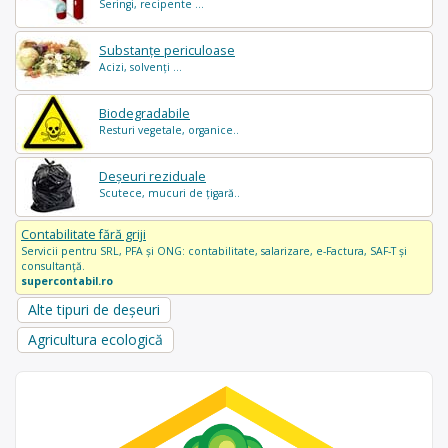
Seringi, recipente ...
Substanțe periculoase
Acizi, solvenți ...
Biodegradabile
Resturi vegetale, organice..
Deșeuri reziduale
Scutece, mucuri de țigară..
Contabilitate fără griji
Servicii pentru SRL, PFA și ONG: contabilitate, salarizare, e-Factura, SAF-T și
consultanță.
supercontabil.ro
Alte tipuri de deșeuri
Agricultura ecologică