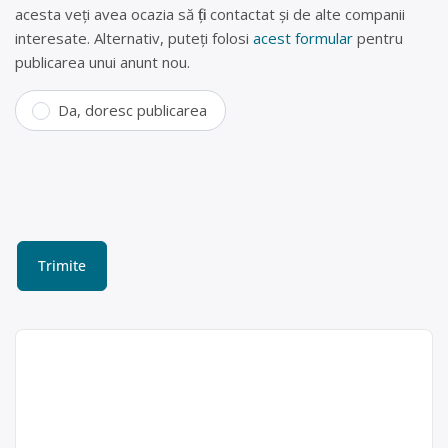
acesta veți avea ocazia să fiți contactat și de alte companii
interesate. Alternativ, puteți folosi
acest formular
pentru
publicarea unui anunt nou.
Da, doresc publicarea
Parc dezmembrări auto,
casare rabla Arad
VERBIȚĂ SRL este operator
economic autorizat pentru colectara
Verbiță SRL