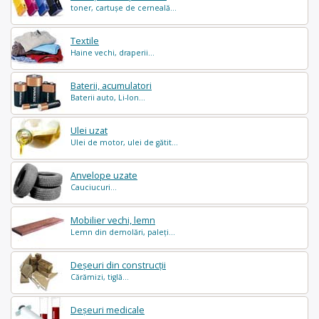
toner, cartușe de cerneală...
Textile
Haine vechi, draperii...
Baterii, acumulatori
Baterii auto, Li-Ion...
Ulei uzat
Ulei de motor, ulei de gătit...
Anvelope uzate
Cauciucuri...
Mobilier vechi, lemn
Lemn din demolări, paleți...
Deșeuri din construcții
Cărămizi, tiglă...
Deșeuri medicale