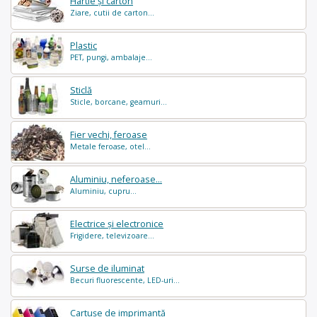
Hârtie și carton
Ziare, cutii de carton...
Plastic
PET, pungi, ambalaje...
Sticlă
Sticle, borcane, geamuri...
Fier vechi, feroase
Metale feroase, otel...
Aluminiu, neferoase...
Aluminiu, cupru...
Electrice și electronice
Frigidere, televizoare...
Surse de iluminat
Becuri fluorescente, LED-uri...
Cartușe de imprimantă