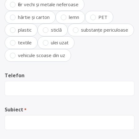
fier vechi și metale neferoase
hârtie și carton
lemn
PET
plastic
sticlă
substanțe periculoase
textile
ulei uzat
vehicule scoase din uz
Telefon
Subiect
*