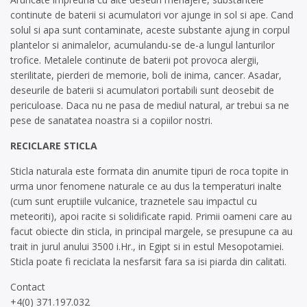
continute de baterii si acumulatori vor ajunge in sol si ape. Cand
solul si apa sunt contaminate, aceste substante ajung in corpul
plantelor si animalelor, acumulandu-se de-a lungul lanturilor
trofice. Metalele continute de baterii pot provoca alergii,
sterilitate, pierderi de memorie, boli de inima, cancer. Asadar,
deseurile de baterii si acumulatori portabili sunt deosebit de
periculoase. Daca nu ne pasa de mediul natural, ar trebui sa ne
pese de sanatatea noastra si a copiilor nostri.
RECICLARE STICLA
Sticla naturala este formata din anumite tipuri de roca topite in
urma unor fenomene naturale ce au dus la temperaturi inalte
(cum sunt eruptiile vulcanice, traznetele sau impactul cu
meteoriti), apoi racite si solidificate rapid. Primii oameni care au
facut obiecte din sticla, in principal margele, se presupune ca au
trait in jurul anului 3500 i.Hr., in Egipt si in estul Mesopotamiei.
Sticla poate fi reciclata la nesfarsit fara sa isi piarda din calitati.
Contact
+4(0) 371.197.032