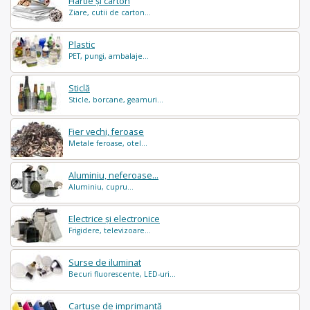
Hârtie și carton
Ziare, cutii de carton...
Plastic
PET, pungi, ambalaje...
Sticlă
Sticle, borcane, geamuri...
Fier vechi, feroase
Metale feroase, otel...
Aluminiu, neferoase...
Aluminiu, cupru...
Electrice și electronice
Frigidere, televizoare...
Surse de iluminat
Becuri fluorescente, LED-uri...
Cartușe de imprimantă