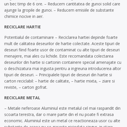
un bec timp de 6 ore. – Reducem cantitatea de gunoi solid care
ajunge la gropile de gunoi. – Reducem emisiile de substante
chimice nocive in aer.
RECICLARE HARTIE
Potentialul de contaminare – Reciclarea hartiei depinde foarte
mult de calitatea deseurilor de hartie colectate. Aceste tipuri de
deseuri fiind foarte usor de contaminat cu alte tipuri de deseuri
menajere, mai ales cu lichide. Este recomandata colectarea
deseurilor din hartie si cartonin containere special amenajate cu
o deschizatura mai ingusta pentru a ingreuna introducerea altor
tipuri de deseuri. – Principalele tipuri de deseuri din hartie si
carton reciclabil: – hartie de calitate, – hartie mixta, – ziare si
reviste, – carton gofrat.
RECICLARE METAL
– Metale neferoase Aluminiul este metalul cel mai raspandit din
scoarta terestra, dar o mare parte din el nu poate fi extrasa
economic. Aluminiul este un metal ce reactioneaza usor cu alte
substante de aceea nu se gaseste niciodata singur, in stare