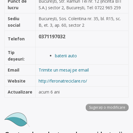
Punct de
București, Str. Ramuri Tei nr. 12 (incinta BIT
lucru
S.A.) sector 2, București, Tel: 0722 965 259
Sediu
București, Sos. Colentina nr. 35, bl. R15, sc.
social
B, et. 3, ap. 60, sector 2
0371197032
Telefon
Tip
baterii auto
deșeuri:
Email
Trimite un mesaj pe email
Website
http://feronatreciclare.ro/
Actualizare
acum 6 ani
Sugerați o modificare