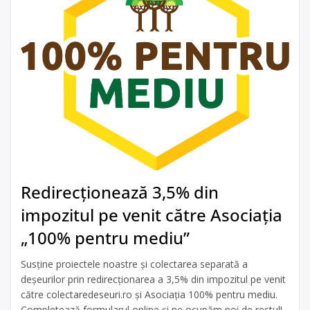
Redirecționează 3,5% din
impozitul pe venit către Asociația
„100% pentru mediu”
Susține proiectele noastre și colectarea separată a
deșeurilor prin redirecționarea a 3,5% din impozitul pe venit
către colectaredeseuri.ro și Asociația 100% pentru mediu.
Completează formularul online și ne ocupăm noi de restul!