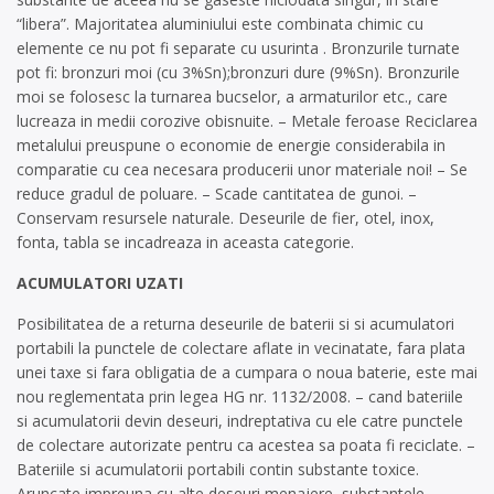
“libera”. Majoritatea aluminiului este combinata chimic cu
elemente ce nu pot fi separate cu usurinta . Bronzurile turnate
pot fi: bronzuri moi (cu 3%Sn);bronzuri dure (9%Sn). Bronzurile
moi se folosesc la turnarea bucselor, a armaturilor etc., care
lucreaza in medii corozive obisnuite. – Metale feroase Reciclarea
metalului preuspune o economie de energie considerabila in
comparatie cu cea necesara producerii unor materiale noi! – Se
reduce gradul de poluare. – Scade cantitatea de gunoi. –
Conservam resursele naturale. Deseurile de fier, otel, inox,
fonta, tabla se incadreaza in aceasta categorie.
ACUMULATORI UZATI
Posibilitatea de a returna deseurile de baterii si si acumulatori
portabili la punctele de colectare aflate in vecinatate, fara plata
unei taxe si fara obligatia de a cumpara o noua baterie, este mai
nou reglementata prin legea HG nr. 1132/2008. – cand bateriile
si acumulatorii devin deseuri, indreptativa cu ele catre punctele
de colectare autorizate pentru ca acestea sa poata fi reciclate. –
Bateriile si acumulatorii portabili contin substante toxice.
Aruncate impreuna cu alte deseuri menajere, substantele