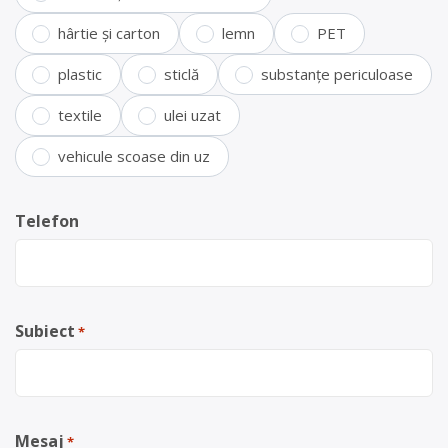
hârtie și carton
lemn
PET
plastic
sticlă
substanțe periculoase
textile
ulei uzat
vehicule scoase din uz
Telefon
Subiect
*
Mesaj
*