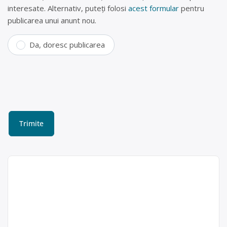
interesate. Alternativ, puteți folosi
acest formular
pentru
publicarea unui anunt nou.
Da, doresc publicarea
Punct de colectare baterii
uzate București, Str.
Fizicienilor
ROV IMPACT SRL este operator
Rov Impact SRL
economic autorizat pentru colectarea
Punct de lucru: