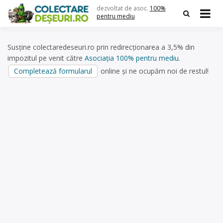
Skip
dezvoltat de asoc.
100%
to
pentru mediu
content
Susține colectaredeseuri.ro prin redirecționarea a 3,5% din
impozitul pe venit către
Asociația 100% pentru mediu
.
Completează formularul
online și ne ocupăm noi de restul!