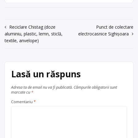
Str.Halmeu nr.25,
București, la adresa: București
sect.2,
Str.Halmeu nr.25, sect.2,
tel.0722659625
tel.0722659625. Sediu
social:București Str. Tuzla nr. 1,
acum 6 ani
Navigare
Reciclare Chistag (doze
Punct de colectare
sc.A,et.1, ap. 4, sector 2
0722659625
aluminiu, plastic, lemn, sticlă,
electrocasnice Sighișoara
în
Centru de colectare
baterii auto
,
textile, anvelope)
Trimite un mesaj
articole
în
București
Ilfov + București
Lasă un răspuns
Adresa ta de email nu va fi publicată.
Câmpurile obligatorii sunt
marcate cu
*
Comentariu
*