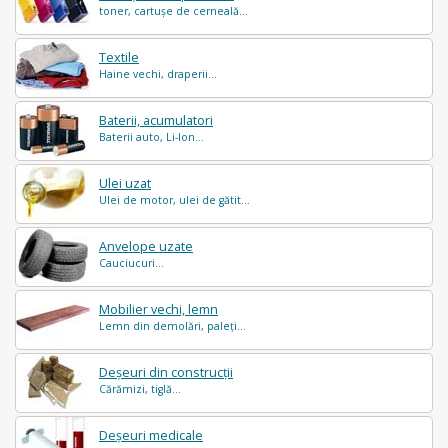
toner, cartușe de cerneală...
Textile
Haine vechi, draperii...
Baterii, acumulatori
Baterii auto, Li-Ion...
Ulei uzat
Ulei de motor, ulei de gătit...
Anvelope uzate
Cauciucuri...
Mobilier vechi, lemn
Lemn din demolări, paleți...
Deșeuri din construcții
Cărămizi, tiglă...
Deșeuri medicale