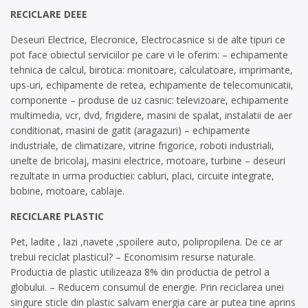
RECICLARE DEEE
Deseuri Electrice, Elecronice, Electrocasnice si de alte tipuri ce
pot face obiectul serviciilor pe care vi le oferim: – echipamente
tehnica de calcul, birotica: monitoare, calculatoare, imprimante,
ups-uri, echipamente de retea, echipamente de telecomunicatii,
componente – produse de uz casnic: televizoare, echipamente
multimedia, vcr, dvd, frigidere, masini de spalat, instalatii de aer
conditionat, masini de gatit (aragazuri) – echipamente
industriale, de climatizare, vitrine frigorice, roboti industriali,
unelte de bricolaj, masini electrice, motoare, turbine – deseuri
rezultate in urma productiei: cabluri, placi, circuite integrate,
bobine, motoare, cablaje.
RECICLARE PLASTIC
Pet, ladite , lazi ,navete ,spoilere auto, polipropilena. De ce ar
trebui reciclat plasticul? – Economisim resurse naturale.
Productia de plastic utilizeaza 8% din productia de petrol a
globului. – Reducem consumul de energie. Prin reciclarea unei
singure sticle din plastic salvam energia care ar putea tine aprins