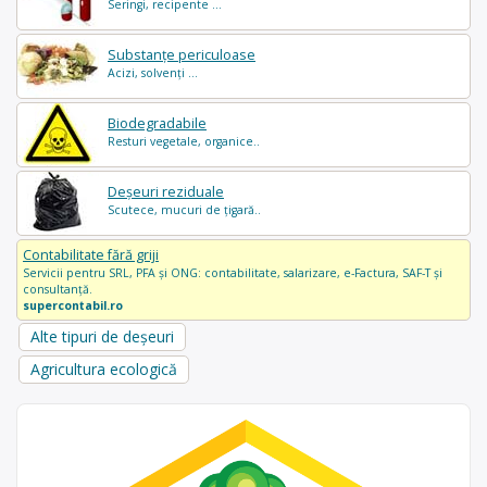
Seringi, recipente ...
Substanțe periculoase
Acizi, solvenți ...
Biodegradabile
Resturi vegetale, organice..
Deșeuri reziduale
Scutece, mucuri de țigară..
Contabilitate fără griji
Servicii pentru SRL, PFA și ONG: contabilitate, salarizare, e-Factura, SAF-T și
consultanță.
supercontabil.ro
Alte tipuri de deșeuri
Agricultura ecologică