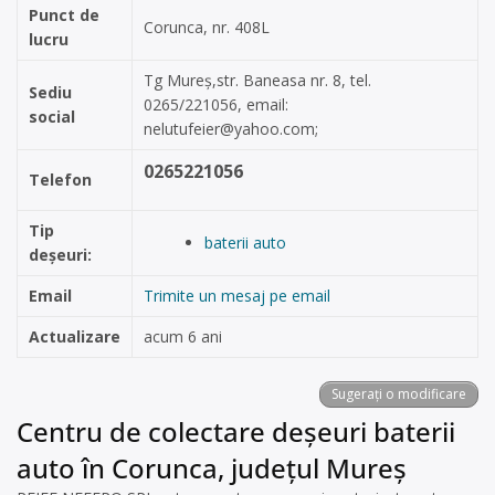
Punct de
Corunca, nr. 408L
lucru
Tg Mureș,str. Baneasa nr. 8, tel.
Sediu
0265/221056, email:
social
nelutufeier@yahoo.com
;
0265221056
Telefon
Tip
baterii auto
deșeuri:
Email
Trimite un mesaj pe email
Actualizare
acum 6 ani
Sugerați o modificare
Centru de colectare deșeuri baterii
auto în Corunca, județul Mureș