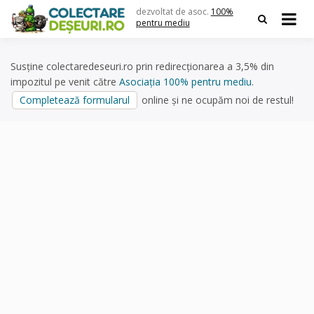
Skip
dezvoltat de asoc.
100%
to
pentru mediu
content
Susține colectaredeseuri.ro prin redirecționarea a 3,5% din
impozitul pe venit către
Asociația 100% pentru mediu
.
Completează formularul
online și ne ocupăm noi de restul!