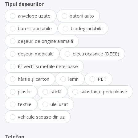
Tipul deșeurilor
anvelope uzate
baterii auto
baterii portabile
biodegradabile
deșeuri de origine animală
deșeuri medicale
electrocasnice (DEEE)
fier vechi și metale neferoase
hârtie și carton
lemn
PET
plastic
sticlă
substanțe periculoase
textile
ulei uzat
vehicule scoase din uz
Telefon