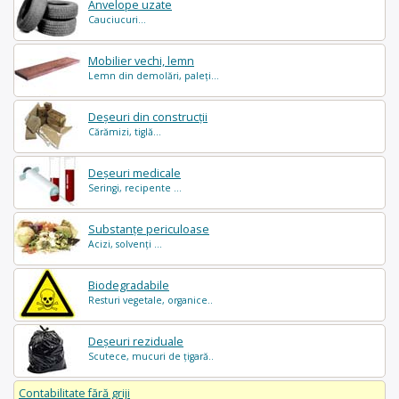
Anvelope uzate
Cauciucuri...
Mobilier vechi, lemn
Lemn din demolări, paleți...
Deșeuri din construcții
Cărămizi, tiglă...
Deșeuri medicale
Seringi, recipente ...
Substanțe periculoase
Acizi, solvenți ...
Biodegradabile
Resturi vegetale, organice..
Deșeuri reziduale
Scutece, mucuri de țigară..
Contabilitate fără griji