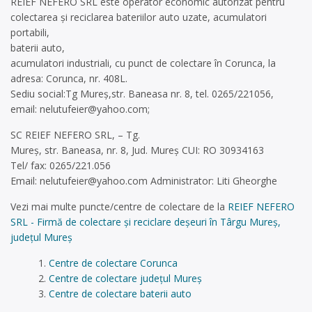
REIEF NEFERO SRL este operator economic autorizat pentru
colectarea și reciclarea bateriilor auto uzate, acumulatori
portabili,
baterii auto,
acumulatori industriali, cu punct de colectare în Corunca, la
adresa: Corunca, nr. 408L.
Sediu social:Tg Mureș,str. Baneasa nr. 8, tel. 0265/221056,
email:
nelutufeier@yahoo.com
;
SC REIEF NEFERO SRL, – Tg.
Mureș, str. Baneasa, nr. 8, Jud. Mureș CUI: RO 30934163
Tel/ fax: 0265/221.056
Email:
nelutufeier@yahoo.com
Administrator: Liti Gheorghe
Vezi mai multe puncte/centre de colectare de la
REIEF NEFERO
SRL - Firmă de colectare și reciclare deșeuri în Târgu Mureș,
județul Mureș
Centre de colectare Corunca
Centre de colectare județul Mureș
Centre de colectare baterii auto