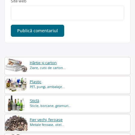
Site web
Hârtie și carton
Ziare, cutii de carton...
Plastic
PET, pungi, ambalaje...
Sticlă
Sticle, borcane, geamuri...
Fier vechi, feroase
Metale feroase, otel...