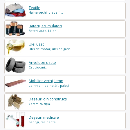
Textile
Haine vechi, draperii...
Baterii, acumulatori
Baterii auto, Li-Ion...
Ulei uzat
Ulei de motor, ulei de gătit...
Anvelope uzate
Cauciucuri...
Mobilier vechi, lemn
Lemn din demolări, paleți...
Deșeuri din construcții
Cărămizi, tiglă...
Deșeuri medicale
Seringi, recipente ...