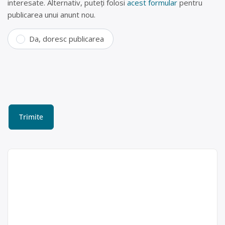
interesate. Alternativ, puteți folosi
acest formular
pentru
publicarea unui anunt nou.
Da, doresc publicarea
Punct de colectare baterii
uzate Corunca
REIEF NEFERO SRL este operator
economic autorizat pentru colectarea
Reief Nefero
și reciclarea bateriilor auto uzate,
SRL
acumulatori portabili, baterii auto,