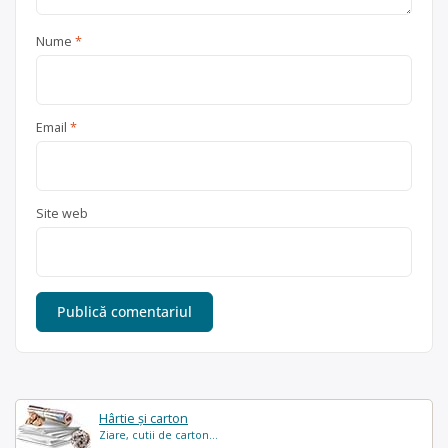
Nume
*
Email
*
Site web
Hârtie și carton
Ziare, cutii de carton...