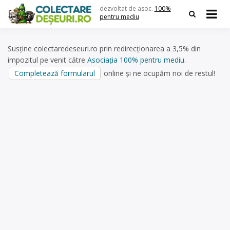
Skip
dezvoltat de asoc.
100%
to
pentru mediu
content
Susține colectaredeseuri.ro prin redirecționarea a 3,5% din
impozitul pe venit către
Asociația 100% pentru mediu
.
Completează formularul
online și ne ocupăm noi de restul!