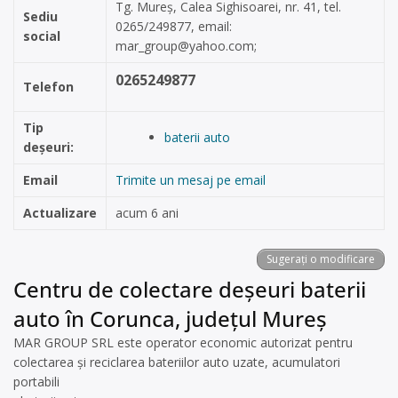
Tg. Mureș, Calea Sighisoarei, nr. 41, tel.
Sediu
0265/249877, email:
social
mar_group@yahoo.com
;
0265249877
Telefon
Tip
baterii auto
deșeuri:
Email
Trimite un mesaj pe email
Actualizare
acum 6 ani
Sugerați o modificare
Centru de colectare deșeuri baterii
auto în Corunca, județul Mureș
MAR GROUP SRL este operator economic autorizat pentru
colectarea și reciclarea bateriilor auto uzate, acumulatori
portabili