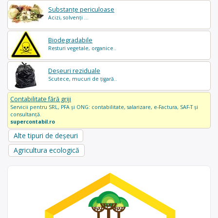
Substanțe periculoase
Acizi, solvenți ...
Biodegradabile
Resturi vegetale, organice..
Deșeuri reziduale
Scutece, mucuri de țigară..
Contabilitate fără griji
Servicii pentru SRL, PFA și ONG: contabilitate, salarizare, e-Factura, SAF-T și
consultanță.
supercontabil.ro
Alte tipuri de deșeuri
Agricultura ecologică