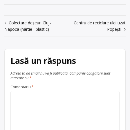
0733938036
imprimante, calculatoare și
componente de calculatoare, mașini
Trimite un mesaj
de spălat, telefoane vechi etc., cu
punct de colectare în Corunca, la
Navigare
Colectare deșeuri Cluj-
Centru de reciclare ulei uzat
adresa: . Sediu social:Tg. Mureș str.
Napoca (hârtie , plastic)
Popești
în
Baneasa, nr. 8 tel.
0265/2210+E58356, 0733/938036, e-
articole
mail:
gudasz@rdslink.ro
, jud. […]
Centru de colectare
Lasă un răspuns
electrocasnice (DEEE)
, în
Corunca
județul Mureș
Adresa ta de email nu va fi publicată.
Câmpurile obligatorii sunt
marcate cu
*
Comentariu
*