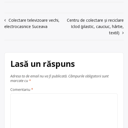
jud. Timiș
Bujorilor, nr. 15, jud. Timiș. Sediu
social:Timișoara, str. Bujorilor, nr. 15,
acum 6 ani
jud. Timiș, tel. /fax: 0356410889,
0743927493
Navigare
Colectare televizoare vechi,
Centru de colectare și reciclare
Persoana de contact: Ioan Coman,
electrocasnice Suceava
Iclod (plastic, cauciuc, hârtie,
tel: 0743927493
în
Trimite un mesaj
textil)
Centru de colectare
baterii auto
,
articole
în
județul Timis
Timișoara
Lasă un răspuns
Adresa ta de email nu va fi publicată.
Câmpurile obligatorii sunt
marcate cu
*
Comentariu
*