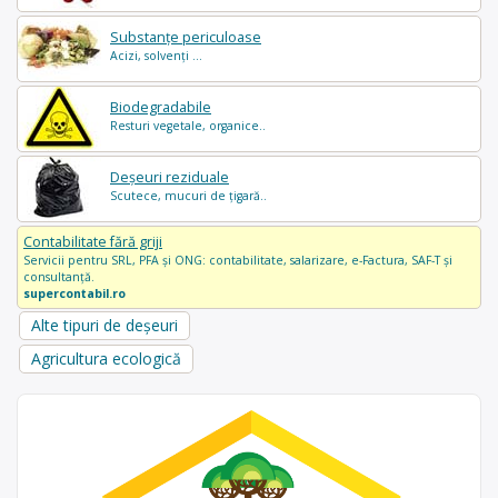
Substanțe periculoase
Acizi, solvenți ...
Biodegradabile
Resturi vegetale, organice..
Deșeuri reziduale
Scutece, mucuri de țigară..
Contabilitate fără griji
Servicii pentru SRL, PFA și ONG: contabilitate, salarizare, e-Factura, SAF-T și
consultanță.
supercontabil.ro
Alte tipuri de deșeuri
Agricultura ecologică