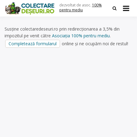
Skip
dezvoltat de asoc.
100%
to
pentru mediu
content
Susține colectaredeseuri.ro prin redirecționarea a 3,5% din
impozitul pe venit către
Asociația 100% pentru mediu
.
Completează formularul
online și ne ocupăm noi de restul!