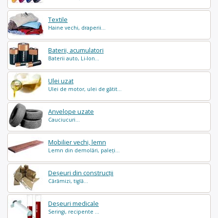
Textile
Haine vechi, draperii...
Baterii, acumulatori
Baterii auto, Li-Ion...
Ulei uzat
Ulei de motor, ulei de gătit...
Anvelope uzate
Cauciucuri...
Mobilier vechi, lemn
Lemn din demolări, paleți...
Deșeuri din construcții
Cărămizi, tiglă...
Deșeuri medicale
Seringi, recipente ...