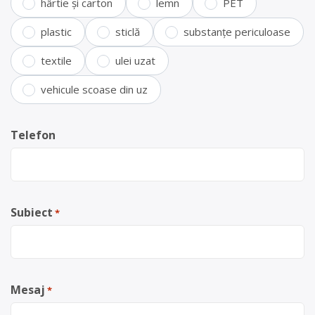
hârtie și carton
lemn
PET
plastic
sticlă
substanțe periculoase
textile
ulei uzat
vehicule scoase din uz
Telefon
Subiect
*
Mesaj
*