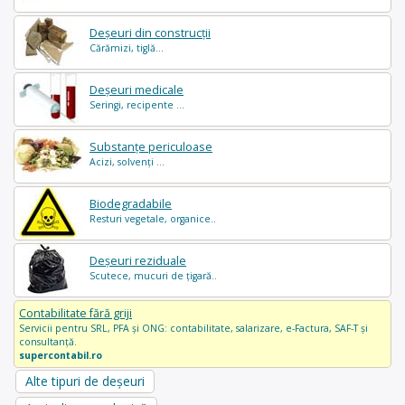
Deșeuri din construcții
Cărămizi, tiglă...
Deșeuri medicale
Seringi, recipente ...
Substanțe periculoase
Acizi, solvenți ...
Biodegradabile
Resturi vegetale, organice..
Deșeuri reziduale
Scutece, mucuri de țigară..
Contabilitate fără griji
Servicii pentru SRL, PFA și ONG: contabilitate, salarizare, e-Factura, SAF-T și
consultanță.
supercontabil.ro
Alte tipuri de deșeuri