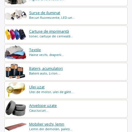
Surse de iluminat
Becuri fluorescente, LED-uri...
Cartușe de imprimantă
toner, cartușe de cerneală...
Textile
Haine vechi, draperii...
Baterii, acumulatori
Baterii auto, Li-Ion...
Ulei uzat
Ulei de motor, ulei de gătit...
Anvelope uzate
Cauciucuri...
Mobilier vechi, lemn
Lemn din demolări, paleți...