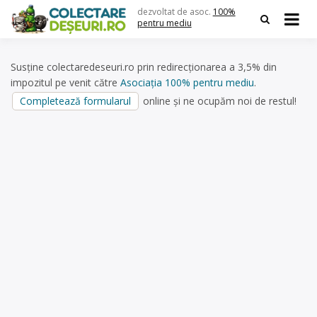
Skip
dezvoltat de asoc.
100%
to
pentru mediu
content
Susține colectaredeseuri.ro prin redirecționarea a 3,5% din
impozitul pe venit către
Asociația 100% pentru mediu
.
Completează formularul
online și ne ocupăm noi de restul!