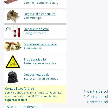
Lemn din demolări, paleți...
Deșeuri din construcții
Cărămizi, tiglă...
Deșeuri medicale
Seringi, recipente ...
Substanțe periculoase
Acizi, solvenți ...
Biodegradabile
Resturi vegetale, organice..
Deșeuri reziduale
Scutece, mucuri de țigară..
Contabilitate fără griji
Centre de col
Servicii pentru SRL, PFA și ONG: contabilitate,
Centre de co
salarizare, e-Factura, SAF-T și consultanță.
supercontabil.ro
Centre de col
Alte tipuri de deșeuri