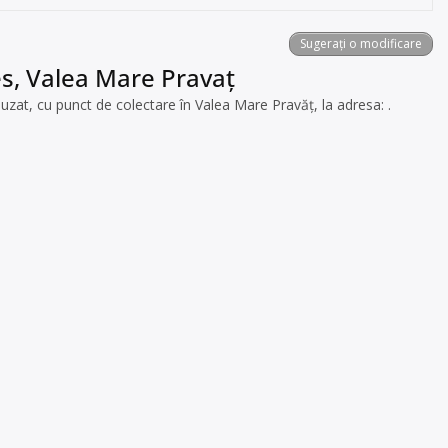
Sugerați o modificare
es, Valea Mare Pravaț
at, cu punct de colectare în Valea Mare Pravăț, la adresa: .