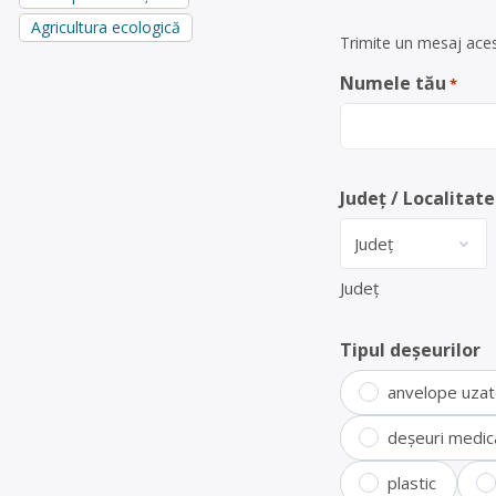
Agricultura ecologică
Trimite un mesaj aces
Numele tău
*
Județ / Localitate
Județ
Tipul deșeurilor
anvelope uza
deșeuri medic
plastic