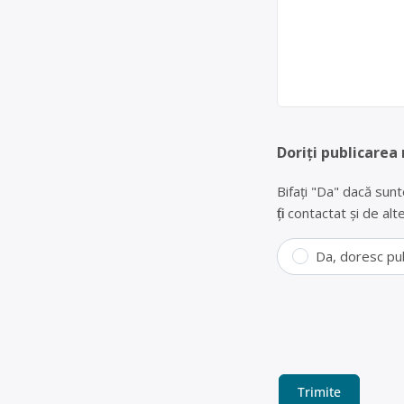
Doriți publicarea
Bifați "Da" dacă sunt
fiți contactat și de a
Da, doresc pu