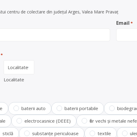
tui centru de colectare din județul Arges, Valea Mare Pravaț
Email
*
*
Localitate
te
baterii auto
baterii portabile
biodegra
ale
electrocasnice (DEEE)
fier vechi și metale ne
sticlă
substanțe periculoase
textile
ule