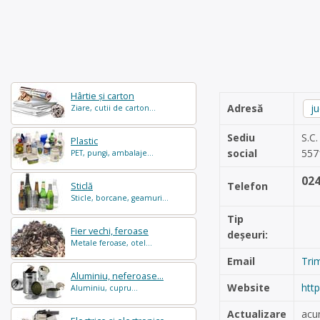
Hârtie și carton
Adresă
j
Ziare, cutii de carton...
Sediu
S.C
Plastic
social
557
PET, pungi, ambalaje...
02
Telefon
Sticlă
Sticle, borcane, geamuri...
Tip
Fier vechi, feroase
deșeuri:
Metale feroase, otel...
Email
Tri
Aluminiu, neferoase...
Website
htt
Aluminiu, cupru...
Actualizare
acu