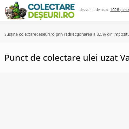
Skip
to
dezvoltat de asoc.
100% pent
content
Susține colectaredeseuri.ro prin redirecționarea a 3,5% din impozit
Punct de colectare ulei uzat V