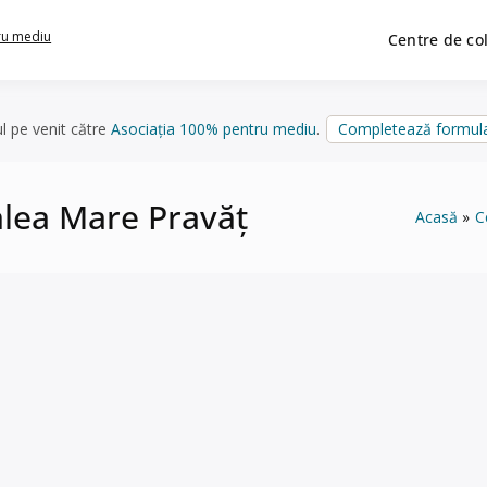
ru mediu
Centre de co
ul pe venit către
Asociația 100% pentru mediu
.
Completează formula
alea Mare Pravăț
Acasă
C