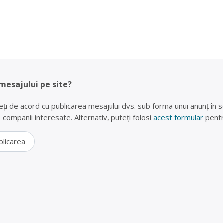
 mesajului pe site?
eți de acord cu publicarea mesajului dvs. sub forma unui anunț în se
lte companii interesate. Alternativ, puteți folosi
acest formular
pentr
blicarea