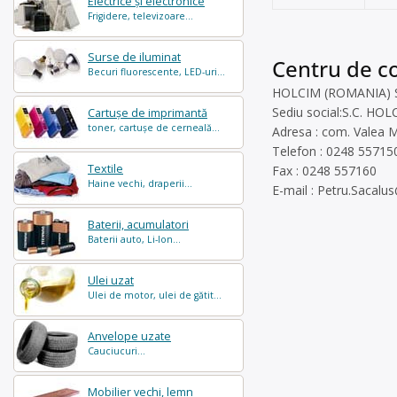
Electrice și electronice
Frigidere, televizoare...
Surse de iluminat
Centru de co
Becuri fluorescente, LED-uri...
HOLCIM (ROMANIA) SA e
Sediu social:S.C. 
Cartușe de imprimantă
toner, cartușe de cerneală...
Adresa : com. Valea M
Telefon : 0248 55715
Textile
Fax : 0248 557160
Haine vechi, draperii...
E-mail :
Petru.Sacalu
Baterii, acumulatori
Baterii auto, Li-Ion...
Ulei uzat
Ulei de motor, ulei de gătit...
Anvelope uzate
Cauciucuri...
Mobilier vechi, lemn