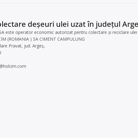
lectare deșeuri ulei uzat în județul Arg
ste operator economic autorizat pentru colectare și reciclare ulei uz
HOLCIM (ROMANIA ) SA CIMENT CAMPULUNG
are Pravat, jud. Argeș,
0
s@holcim.com