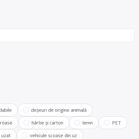
dabile
deșeuri de origine animală
feroase
hârtie și carton
lemn
PET
i uzat
vehicule scoase din uz