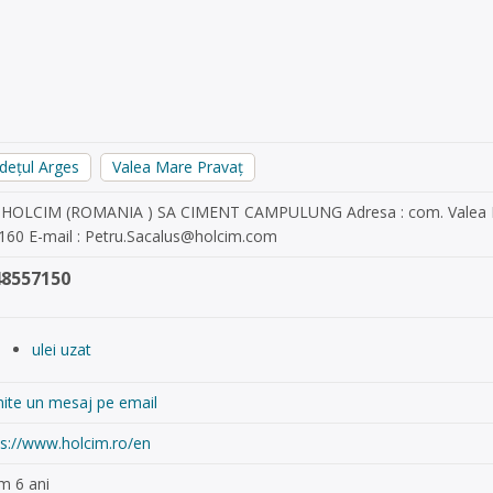
udețul Arges
Valea Mare Pravaț
. HOLCIM (ROMANIA ) SA CIMENT CAMPULUNG Adresa : com. Valea Mare
160 E-mail :
Petru.Sacalus@holcim.com
48557150
ulei uzat
mite un mesaj pe email
ps://www.holcim.ro/en
m 6 ani