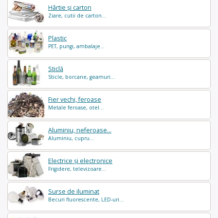
Hârtie și carton
Ziare, cutii de carton...
Plastic
PET, pungi, ambalaje...
Sticlă
Sticle, borcane, geamuri...
Fier vechi, feroase
Metale feroase, otel...
Aluminiu, neferoase...
Aluminiu, cupru...
Electrice și electronice
Frigidere, televizoare...
Surse de iluminat
Becuri fluorescente, LED-uri...