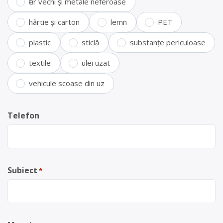
fier vechi și metale neferoase
hârtie și carton
lemn
PET
plastic
sticlă
substanțe periculoase
textile
ulei uzat
vehicule scoase din uz
Telefon
Subiect
*