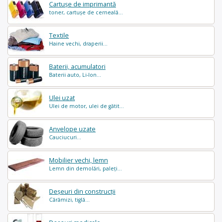
Cartușe de imprimantă
toner, cartușe de cerneală...
Textile
Haine vechi, draperii...
Baterii, acumulatori
Baterii auto, Li-Ion...
Ulei uzat
Ulei de motor, ulei de gătit...
Anvelope uzate
Cauciucuri...
Mobilier vechi, lemn
Lemn din demolări, paleți...
Deșeuri din construcții
Cărămizi, tiglă...