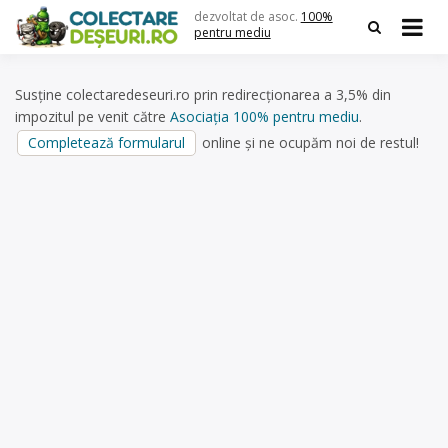
Skip
dezvoltat de asoc.
100%
to
pentru mediu
content
Susține colectaredeseuri.ro prin redirecționarea a 3,5% din
impozitul pe venit către
Asociația 100% pentru mediu
.
Completează formularul
online și ne ocupăm noi de restul!