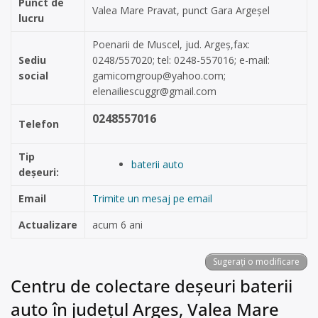
Punct de
Valea Mare Pravat, punct Gara Argeșel
lucru
Poenarii de Muscel, jud. Argeș,fax:
Sediu
0248/557020; tel: 0248-557016; e-mail:
social
gamicomgroup@yahoo.com
;
elenailiescuggr@gmail.com
0248557016
Telefon
Tip
baterii auto
deșeuri:
Email
Trimite un mesaj pe email
Actualizare
acum 6 ani
Sugerați o modificare
Centru de colectare deșeuri baterii
auto în județul Arges, Valea Mare