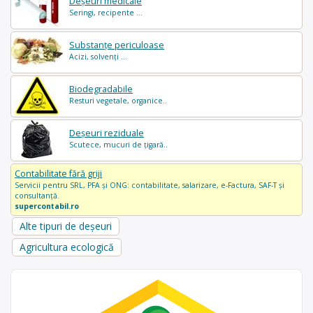
Deșeuri medicale
Seringi, recipente ...
Substanțe periculoase
Acizi, solvenți ...
Biodegradabile
Resturi vegetale, organice..
Deșeuri reziduale
Scutece, mucuri de țigară..
Contabilitate fără griji
Servicii pentru SRL, PFA și ONG: contabilitate, salarizare, e-Factura, SAF-T și
consultanță.
supercontabil.ro
Alte tipuri de deșeuri
Agricultura ecologică