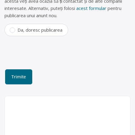
acesta veți avea ocazia să fiți contactat și de alte companii
interesate. Alternativ, puteți folosi
acest formular
pentru
publicarea unui anunt nou.
Da, doresc publicarea
Colectare baterii uzate în
Valea Mare Pravaț, Argeș –
GAMICOM GROUP SRL
GAMICOM GROUP SRL este operator
Gamicom
economic autorizat pentru colectarea
Group SRL