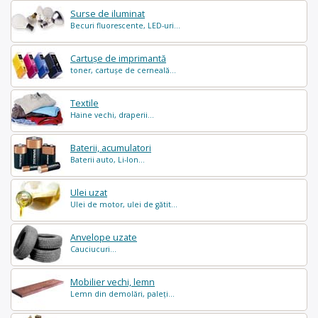
Surse de iluminat
Becuri fluorescente, LED-uri...
Cartușe de imprimantă
toner, cartușe de cerneală...
Textile
Haine vechi, draperii...
Baterii, acumulatori
Baterii auto, Li-Ion...
Ulei uzat
Ulei de motor, ulei de gătit...
Anvelope uzate
Cauciucuri...
Mobilier vechi, lemn
Lemn din demolări, paleți...