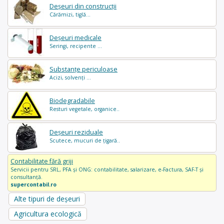
Deșeuri din construcții
Cărămizi, tiglă...
Deșeuri medicale
Seringi, recipente ...
Substanțe periculoase
Acizi, solvenți ...
Biodegradabile
Resturi vegetale, organice..
Deșeuri reziduale
Scutece, mucuri de țigară..
Contabilitate fără griji
Servicii pentru SRL, PFA și ONG: contabilitate, salarizare, e-Factura, SAF-T și
consultanță.
supercontabil.ro
Alte tipuri de deșeuri
Agricultura ecologică