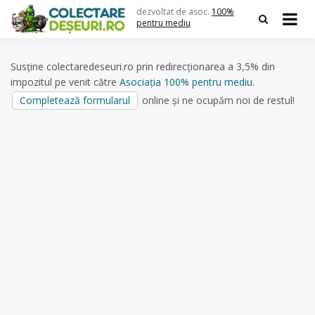
Skip
dezvoltat de asoc.
100%
to
pentru mediu
content
Susține colectaredeseuri.ro prin redirecționarea a 3,5% din
impozitul pe venit către
Asociația 100% pentru mediu
.
Completează formularul
online și ne ocupăm noi de restul!