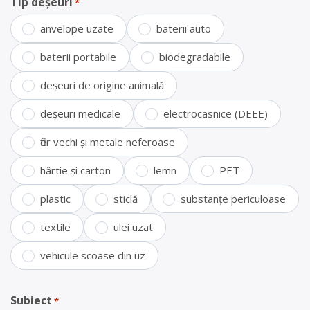
Tip deșeuri
*
anvelope uzate
baterii auto
baterii portabile
biodegradabile
deșeuri de origine animală
deșeuri medicale
electrocasnice (DEEE)
fier vechi și metale neferoase
hârtie și carton
lemn
PET
plastic
sticlă
substanțe periculoase
textile
ulei uzat
vehicule scoase din uz
Subiect
*