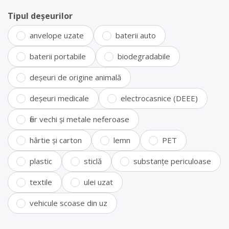
Tipul deșeurilor
anvelope uzate
baterii auto
baterii portabile
biodegradabile
deșeuri de origine animală
deșeuri medicale
electrocasnice (DEEE)
fier vechi și metale neferoase
hârtie și carton
lemn
PET
plastic
sticlă
substanțe periculoase
textile
ulei uzat
vehicule scoase din uz