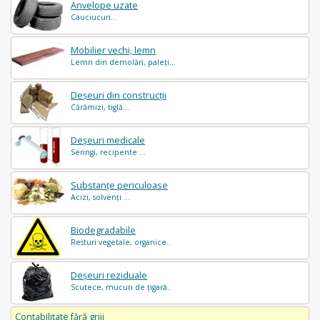
Anvelope uzate
Cauciucuri...
Mobilier vechi, lemn
Lemn din demolări, paleți...
Deșeuri din construcții
Cărămizi, tiglă...
Deșeuri medicale
Seringi, recipente ...
Substanțe periculoase
Acizi, solvenți ...
Biodegradabile
Resturi vegetale, organice..
Deșeuri reziduale
Scutece, mucuri de țigară..
Contabilitate fără griji