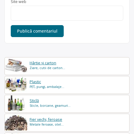
Site web
Hârtie și carton
Ziare, cutii de carton...
Plastic
PET, pungi, ambalaje...
Sticlă
Sticle, borcane, geamuri...
Fier vechi, feroase
Metale feroase, otel...