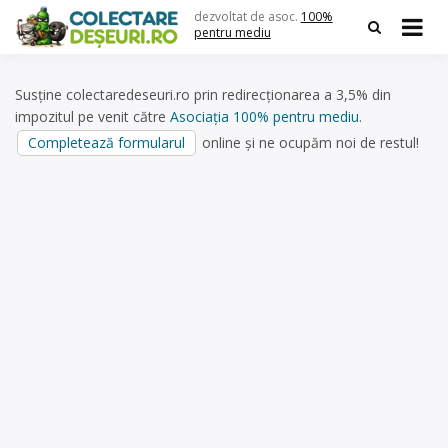
Skip
dezvoltat de asoc.
100%
to
pentru mediu
content
Susține colectaredeseuri.ro prin redirecționarea a 3,5% din
impozitul pe venit către
Asociația 100% pentru mediu
.
Completează formularul
online și ne ocupăm noi de restul!