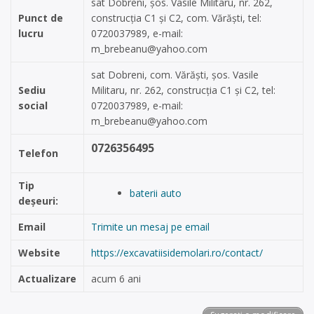
sat Dobreni, șos. Vasile Militaru, nr. 262,
Punct de
construcția C1 și C2, com. Vărăști, tel:
lucru
0720037989, e-mail:
m_brebeanu@yahoo.com
sat Dobreni, com. Vărăști, șos. Vasile
Sediu
Militaru, nr. 262, construcția C1 și C2, tel:
social
0720037989, e-mail:
m_brebeanu@yahoo.com
0726356495
Telefon
Tip
baterii auto
deșeuri:
Email
Trimite un mesaj pe email
Website
https://excavatiisidemolari.ro/contact/
Actualizare
acum 6 ani