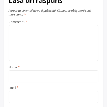
Lasă un răspuns
Trimite un mesaj
Adresa ta de email nu va fi publicată.
Câmpurile obligatorii sunt
marcate cu
*
Comentariu
*
Nume
*
Email
*