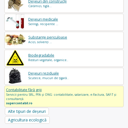
Deșeuri din construcții
Cărămizi, tiglă...
Deșeuri medicale
Seringi, recipente ...
Substanțe periculoase
Acizi, solvenți ...
Biodegradabile
Resturi vegetale, organice..
Deșeuri reziduale
Scutece, mucuri de țigară..
Contabilitate fără griji
Servicii pentru SRL, PFA și ONG: contabilitate, salarizare, e-Factura, SAF-T și
consultanță.
supercontabil.ro
Alte tipuri de deșeuri
Agricultura ecologică