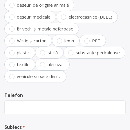
deșeuri de origine animală
deșeuri medicale
electrocasnice (DEEE)
fier vechi și metale neferoase
hârtie și carton
lemn
PET
plastic
sticlă
substanțe periculoase
textile
ulei uzat
vehicule scoase din uz
Telefon
Subiect
*