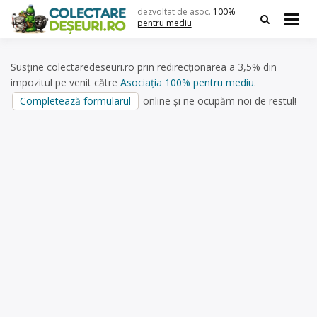
Skip
dezvoltat de asoc.
100%
to
pentru mediu
content
Susține colectaredeseuri.ro prin redirecționarea a 3,5% din
impozitul pe venit către
Asociația 100% pentru mediu
.
Completează formularul
online și ne ocupăm noi de restul!