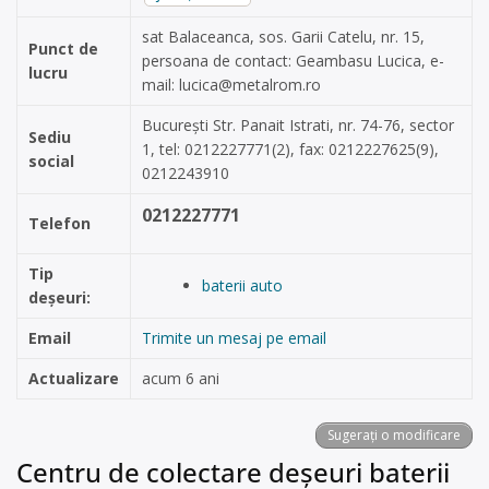
sat Balaceanca, sos. Garii Catelu, nr. 15,
Punct de
persoana de contact: Geambasu Lucica, e-
lucru
mail:
lucica@metalrom.ro
București Str. Panait Istrati, nr. 74-76, sector
Sediu
1, tel: 0212227771(2), fax: 0212227625(9),
social
0212243910
0212227771
Telefon
Tip
baterii auto
deșeuri:
Email
Trimite un mesaj pe email
Actualizare
acum 6 ani
Sugerați o modificare
Centru de colectare deșeuri baterii