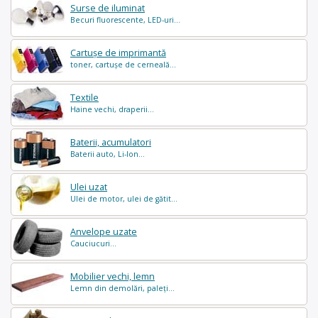
Surse de iluminat
Becuri fluorescente, LED-uri...
Cartușe de imprimantă
toner, cartușe de cerneală...
Textile
Haine vechi, draperii...
Baterii, acumulatori
Baterii auto, Li-Ion...
Ulei uzat
Ulei de motor, ulei de gătit...
Anvelope uzate
Cauciucuri...
Mobilier vechi, lemn
Lemn din demolări, paleți...