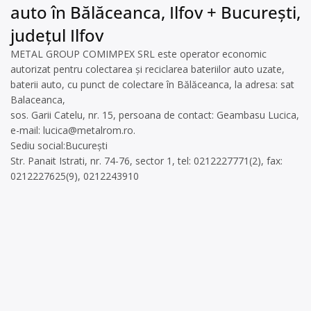
auto în Bălăceanca, Ilfov + București,
județul Ilfov
METAL GROUP COMIMPEX SRL este operator economic
autorizat pentru colectarea și reciclarea bateriilor auto uzate,
baterii auto, cu punct de colectare în Bălăceanca, la adresa: sat
Balaceanca,
sos. Garii Catelu, nr. 15, persoana de contact: Geambasu Lucica,
e-mail:
lucica@metalrom.ro
.
Sediu social:București
Str. Panait Istrati, nr. 74-76, sector 1, tel: 0212227771(2), fax:
0212227625(9), 0212243910