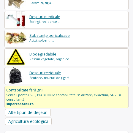
Cărămizi, tiglă...
Deșeuri medicale
Seringi, recipente ...
Substanțe periculoase
Acizi, solvenți ...
Biodegradabile
Resturi vegetale, organice..
Deșeuri reziduale
Scutece, mucuri de țigară..
Contabilitate fără griji
Servicii pentru SRL, PFA și ONG: contabilitate, salarizare, e-Factura, SAF-T și
consultanță.
supercontabil.ro
Alte tipuri de deșeuri
Agricultura ecologică