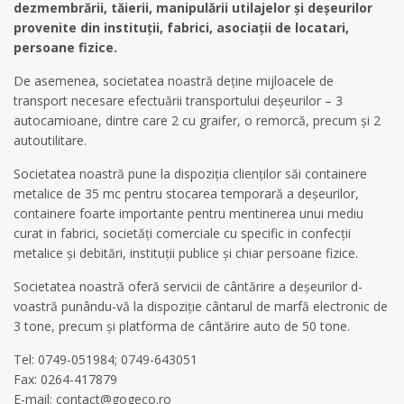
dezmembrării, tăierii, manipulării utilajelor și deșeurilor
provenite din instituții, fabrici, asociații de locatari,
persoane fizice.
De asemenea, societatea noastră deține mijloacele de
transport necesare efectuării transportului deșeurilor – 3
autocamioane, dintre care 2 cu graifer, o remorcă, precum și 2
autoutilitare.
Societatea noastră pune la dispoziția clienților săi containere
metalice de 35 mc pentru stocarea temporară a deșeurilor,
containere foarte importante pentru mentinerea unui mediu
curat in fabrici, societăți comerciale cu specific in confecții
metalice și debitări, instituții publice și chiar persoane fizice.
Societatea noastră oferă servicii de cântărire a deșeurilor d-
voastră punându-vă la dispoziție cântarul de marfă electronic de
3 tone, precum și platforma de cântărire auto de 50 tone.
Tel: 0749-051984; 0749-643051
Fax: 0264-417879
E-mail:
contact@gogeco.ro