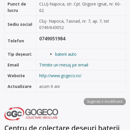
Punct de
CLUJ-Napoca, str. Cpt. Grigore Ignat, nr. 60-
lucru
62
Cluj- Napoca, Tasnad, nr. 7, ap. 7, tel:
Sediu social
0749/643052
0749051984
Telefon
Tip deșeuri:
baterii auto
Email
Trimite un mesaj pe email
Website
http://www.gogeco.ro/
Actualizare
acum 6 ani
Sugerați o modificare
Centru de colectare deșeuri baterii