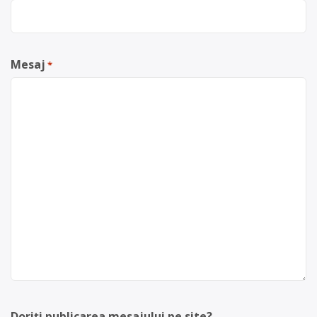
Mesaj
*
Doriți publicarea mesajului pe site?