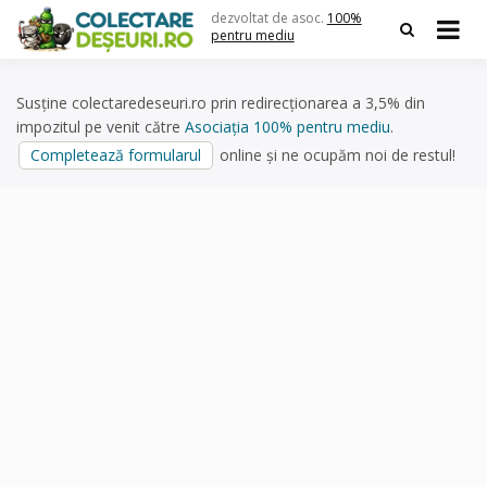
Skip
dezvoltat de asoc.
100%
to
pentru mediu
content
Susține colectaredeseuri.ro prin redirecționarea a 3,5% din
impozitul pe venit către
Asociația 100% pentru mediu
.
Completează formularul
online și ne ocupăm noi de restul!