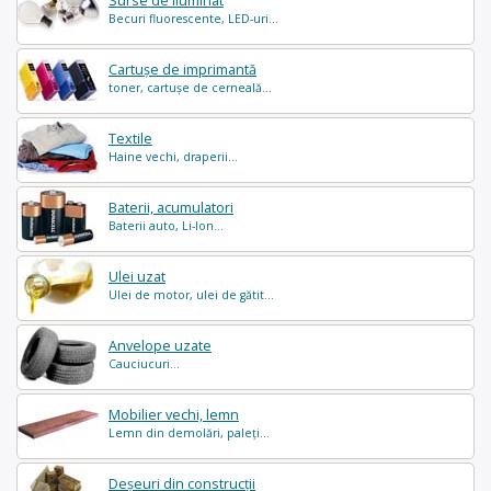
Surse de iluminat
Becuri fluorescente, LED-uri...
Cartușe de imprimantă
toner, cartușe de cerneală...
Textile
Haine vechi, draperii...
Baterii, acumulatori
Baterii auto, Li-Ion...
Ulei uzat
Ulei de motor, ulei de gătit...
Anvelope uzate
Cauciucuri...
Mobilier vechi, lemn
Lemn din demolări, paleți...
Deșeuri din construcții