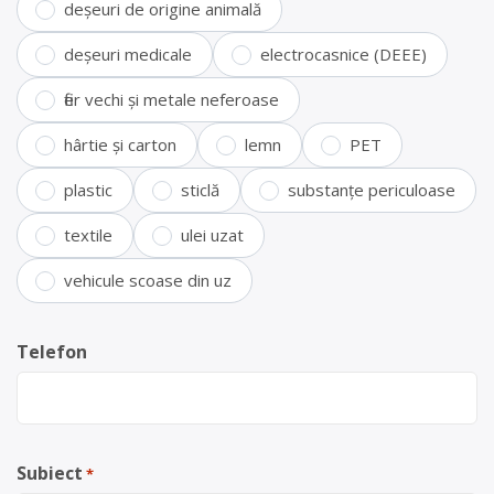
deșeuri de origine animală
deșeuri medicale
electrocasnice (DEEE)
fier vechi și metale neferoase
hârtie și carton
lemn
PET
plastic
sticlă
substanțe periculoase
textile
ulei uzat
vehicule scoase din uz
Telefon
Subiect
*