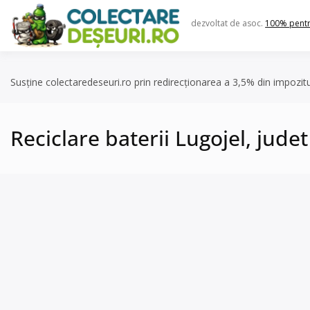
Skip
to
dezvoltat de asoc.
100% pent
content
Susține colectaredeseuri.ro prin redirecționarea a 3,5% din impozit
Reciclare baterii Lugojel, judet