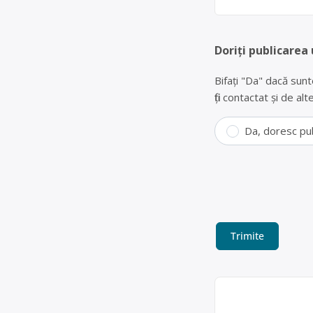
Doriți publicarea 
Bifați "Da" dacă sunt
fiți contactat și de a
Da, doresc pu
Colectare bat