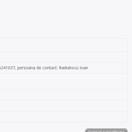
0756241037, persoana de contact: Radulescu Ioan
Sugerați o modificare