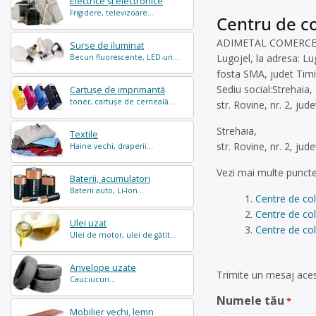
Electrice și electronice
Frigidere, televizoare...
Centru de co
ADIMETAL COMERCE SRL 
Surse de iluminat
Lugojel, la adresa: Lu
Becuri fluorescente, LED-uri...
fosta SMA, judet Timi
Sediu social:Strehaia,
Cartușe de imprimantă
toner, cartușe de cerneală...
str. Rovine, nr. 2, j
Strehaia,
Textile
str. Rovine, nr. 2, j
Haine vechi, draperii...
Vezi mai multe puncte
Baterii, acumulatori
Baterii auto, Li-Ion...
Centre de col
Centre de col
Ulei uzat
Centre de col
Ulei de motor, ulei de gătit...
Anvelope uzate
Trimite un mesaj acest
Cauciucuri...
Numele tău
*
Mobilier vechi, lemn