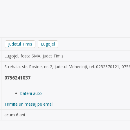
județul Timis
Lugojel
Lugojel, fosta SMA, judet Timiș
Strehaia, str. Rovine, nr. 2, judetul Mehedinți, tel. 0252370121, 
0756241037
baterii auto
Trimite un mesaj pe email
acum 6 ani