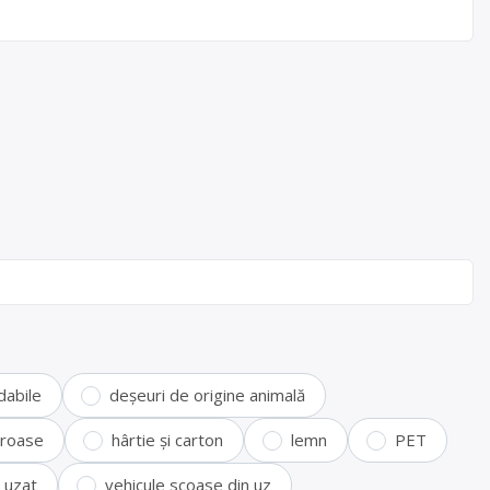
dabile
deșeuri de origine animală
feroase
hârtie și carton
lemn
PET
i uzat
vehicule scoase din uz