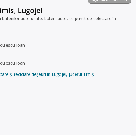
imis, Lugojel
eriilor auto uzate, baterii auto, cu punct de colectare în
adulescu Ioan
adulescu Ioan
 și reciclare deșeuri în Lugojel, județul Timiș