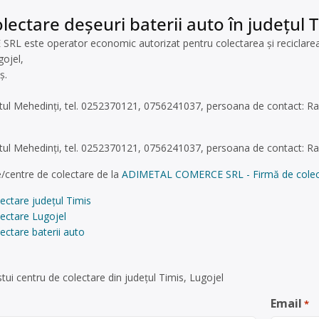
lectare deșeuri baterii auto în județul T
este operator economic autorizat pentru colectarea și reciclarea bat
gojel,
ș.
udetul Mehedinți, tel. 0252370121, 0756241037, persoana de contact: R
udetul Mehedinți, tel. 0252370121, 0756241037, persoana de contact: R
/centre de colectare de la
ADIMETAL COMERCE SRL - Firmă de colectare
ectare județul Timis
ectare Lugojel
ectare baterii auto
ui centru de colectare din județul Timis, Lugojel
Email
*