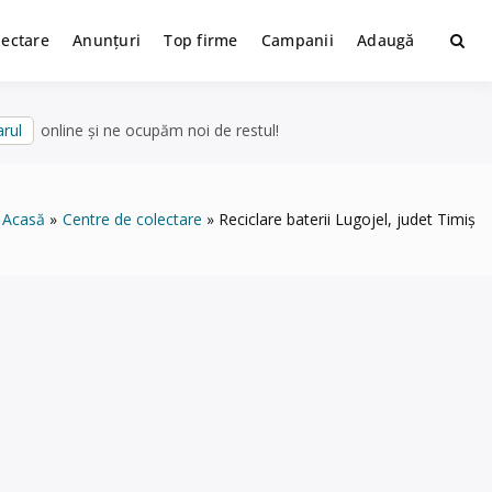
lectare
Anunțuri
Top firme
Campanii
Adaugă
rul
online și ne ocupăm noi de restul!
Acasă
Centre de colectare
Reciclare baterii Lugojel, judet Timiș