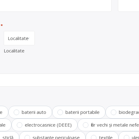
*
Localitate
te
baterii auto
baterii portabile
biodegra
ale
electrocasnice (DEEE)
fier vechi și metale ne
sticlă
substanțe periculoase
textile
ule