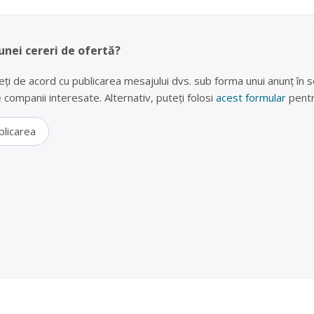
unei cereri de ofertă?
eți de acord cu publicarea mesajului dvs. sub forma unui anunț în se
lte companii interesate. Alternativ, puteți folosi
acest formular
pentr
blicarea
erii uzate în Lugojel, Timis – ADIMETAL COMERCE S