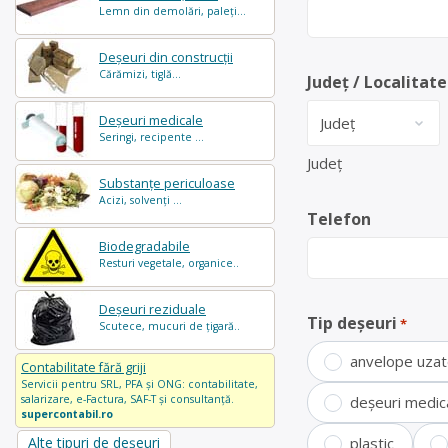
Lemn din demolări, paleți...
Deșeuri din construcții
Cărămizi, tiglă...
Județ / Localitate
Deșeuri medicale
Seringi, recipente ...
Județ
Substanțe periculoase
Acizi, solvenți ...
Telefon
Biodegradabile
Resturi vegetale, organice..
Deșeuri reziduale
Tip deșeuri
*
Scutece, mucuri de țigară..
anvelope uza
Contabilitate fără griji
Servicii pentru SRL, PFA și ONG: contabilitate,
salarizare, e-Factura, SAF-T și consultanță.
deșeuri medic
supercontabil.ro
Alte tipuri de deșeuri
plastic