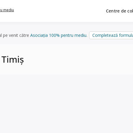
ru mediu
Centre de co
ul pe venit către
Asociația 100% pentru mediu
.
Completează formula
 Timiș