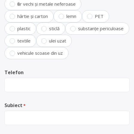
fier vechi și metale neferoase
hârtie și carton
lemn
PET
plastic
sticlă
substanțe periculoase
textile
ulei uzat
vehicule scoase din uz
Telefon
Subiect
*