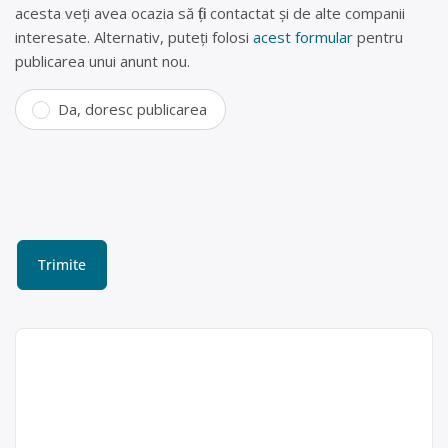
acesta veți avea ocazia să fiți contactat și de alte companii
interesate. Alternativ, puteți folosi
acest formular
pentru
publicarea unui anunt nou.
Da, doresc publicarea
Colectare baterii uzate în
Pietroasele, Buzău – MSD
COM SRL BUZĂU
MSD COM SRL BUZĂU este operator
Msd Com SRL