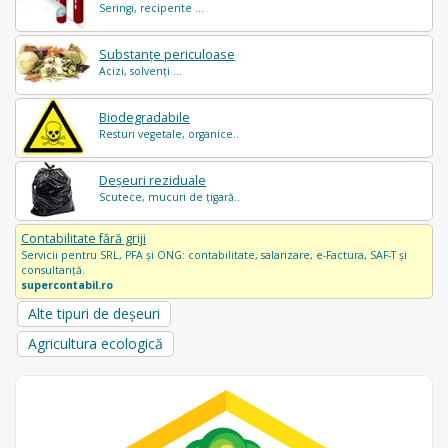
Seringi, recipente ...
Substanțe periculoase
Acizi, solvenți ...
Biodegradabile
Resturi vegetale, organice..
Deșeuri reziduale
Scutece, mucuri de țigară..
Contabilitate fără griji
Servicii pentru SRL, PFA și ONG: contabilitate, salarizare, e-Factura, SAF-T și
consultanță.
supercontabil.ro
Alte tipuri de deșeuri
Agricultura ecologică