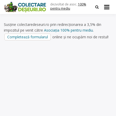
Skip
dezvoltat de asoc.
100%
to
pentru mediu
content
Susține colectaredeseuri.ro prin redirecționarea a 3,5% din
impozitul pe venit către
Asociația 100% pentru mediu
.
Completează formularul
online și ne ocupăm noi de restul!