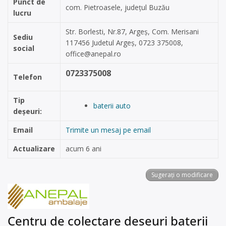
Punct de
com. Pietroasele, județul Buzău
lucru
Str. Borlesti, Nr.87, Argeș, Com. Merisani
Sediu
117456 Judetul Argeș, 0723 375008,
social
office@anepal.ro
0723375008
Telefon
Tip
baterii auto
deșeuri:
Email
Trimite un mesaj pe email
Actualizare
acum 6 ani
Sugerați o modificare
Centru de colectare deșeuri baterii