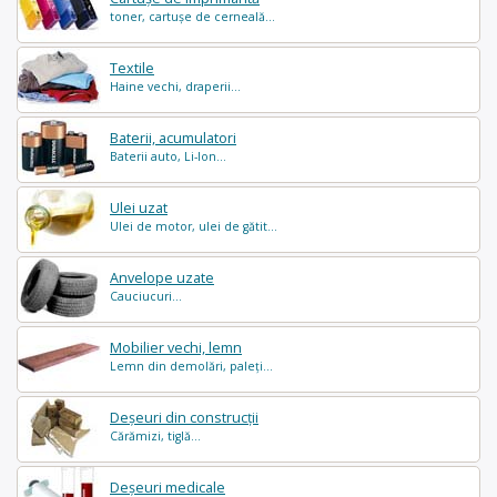
toner, cartușe de cerneală...
Textile
Haine vechi, draperii...
Baterii, acumulatori
Baterii auto, Li-Ion...
Ulei uzat
Ulei de motor, ulei de gătit...
Anvelope uzate
Cauciucuri...
Mobilier vechi, lemn
Lemn din demolări, paleți...
Deșeuri din construcții
Cărămizi, tiglă...
Deșeuri medicale