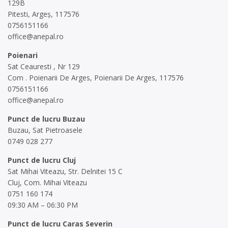
129B
Pitesti, Argeș, 117576
0756151166
office@anepal.ro
Poienari
Sat Ceauresti , Nr 129
Com . Poienarii De Arges, Poienarii De Arges, 117576
0756151166
office@anepal.ro
Punct de lucru Buzau
Buzau, Sat Pietroasele
0749 028 277
Punct de lucru Cluj
Sat Mihai Viteazu, Str. Delnitei 15 C
Cluj, Com. Mihai Viteazu
0751 160 174
09:30 AM – 06:30 PM
Punct de lucru Caras Severin