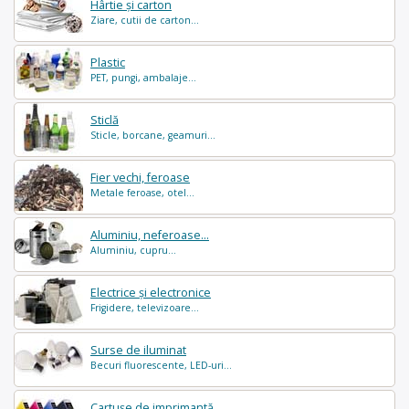
Hârtie și carton
Ziare, cutii de carton...
Plastic
PET, pungi, ambalaje...
Sticlă
Sticle, borcane, geamuri...
Fier vechi, feroase
Metale feroase, otel...
Aluminiu, neferoase...
Aluminiu, cupru...
Electrice și electronice
Frigidere, televizoare...
Surse de iluminat
Becuri fluorescente, LED-uri...
Cartușe de imprimantă