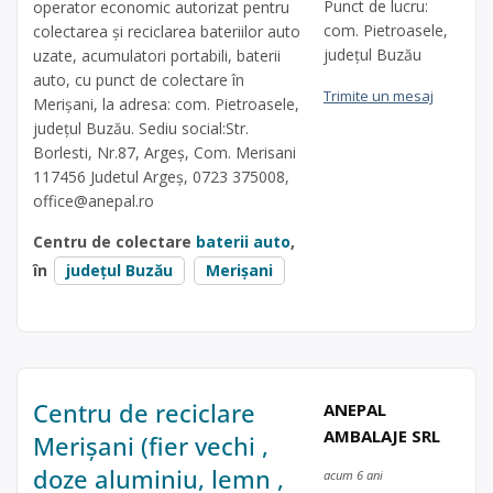
Punct de lucru:
operator economic autorizat pentru
com. Pietroasele,
colectarea și reciclarea bateriilor auto
județul Buzău
uzate, acumulatori portabili, baterii
auto, cu punct de colectare în
Trimite un mesaj
Merișani, la adresa: com. Pietroasele,
județul Buzău. Sediu social:Str.
Borlesti, Nr.87, Argeș, Com. Merisani
117456 Judetul Argeș, 0723 375008,
office@anepal.ro
Centru de colectare
baterii auto
,
în
județul Buzău
Merișani
Centru de reciclare
ANEPAL
AMBALAJE SRL
Merișani (fier vechi ,
doze aluminiu, lemn ,
acum 6 ani