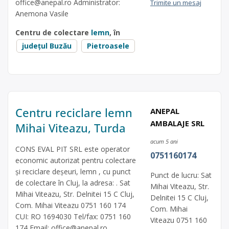
office@anepal.ro
Administrator:
Trimite un mesaj
Anemona Vasile
Centru de colectare
lemn
, în
județul Buzău
Pietroasele
Centru reciclare lemn
ANEPAL
AMBALAJE SRL
Mihai Viteazu, Turda
acum 5 ani
CONS EVAL PIT SRL este operator
0751160174
economic autorizat pentru colectare
și reciclare deșeuri, lemn , cu punct
Punct de lucru: Sat
de colectare în Cluj, la adresa: . Sat
Mihai Viteazu, Str.
Mihai Viteazu, Str. Delnitei 15 C Cluj,
Delnitei 15 C Cluj,
Com. Mihai Viteazu 0751 160 174
Com. Mihai
CUI: RO 1694030 Tel/fax: 0751 160
Viteazu 0751 160
174 Email:
office@anepal.ro