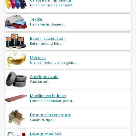
Cartușe de imprimantă
toner, cartușe de cerneală...
Textile
Haine vechi, draperii...
Baterii, acumulatori
Baterii auto, Li-Ion...
Ulei uzat
Ulei de motor, ulei de gătit...
Anvelope uzate
Cauciucuri...
Mobilier vechi, lemn
Lemn din demolări, paleți...
Deșeuri din construcții
Cărămizi, tiglă...
Deșeuri medicale