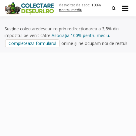
Skip
dezvoltat de asoc.
100%
to
pentru mediu
content
Susține colectaredeseuri.ro prin redirecționarea a 3,5% din
impozitul pe venit către
Asociația 100% pentru mediu
.
Completează formularul
online și ne ocupăm noi de restul!