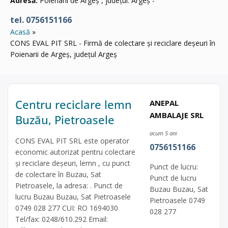
Adresă:
Poienarii de Argeș , județul: Argeș -
tel. 0756151166
Acasă
CONS EVAL PIT SRL - Firmă de colectare și reciclare deșeuri în
Poienarii de Argeș, județul Argeș
Centru reciclare lemn
ANEPAL
AMBALAJE SRL
Buzău, Pietroasele
acum 5 ani
CONS EVAL PIT SRL este operator
0756151166
economic autorizat pentru colectare
și reciclare deșeuri, lemn , cu punct
Punct de lucru:
de colectare în Buzau, Sat
Punct de lucru
Pietroasele, la adresa: . Punct de
Buzau Buzau, Sat
lucru Buzau Buzau, Sat Pietroasele
Pietroasele 0749
0749 028 277 CUI: RO 1694030
028 277
Tel/fax: 0248/610.292 Email: