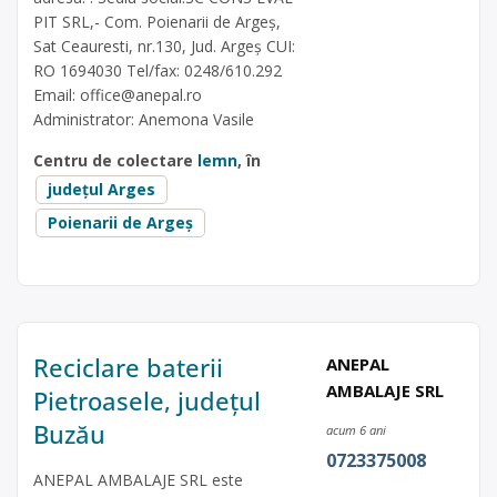
PIT SRL,- Com. Poienarii de Argeș,
Sat Ceauresti, nr.130, Jud. Argeș CUI:
RO 1694030 Tel/fax: 0248/610.292
Email:
office@anepal.ro
Administrator: Anemona Vasile
Centru de colectare
lemn
, în
județul Arges
Poienarii de Argeș
Reciclare baterii
ANEPAL
AMBALAJE SRL
Pietroasele, județul
Buzău
acum 6 ani
0723375008
ANEPAL AMBALAJE SRL este