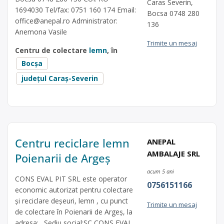
Caras Severin,
1694030 Tel/fax: 0751 160 174 Email:
Bocsa 0748 280
office@anepal.ro
Administrator:
136
Anemona Vasile
Trimite un mesaj
Centru de colectare
lemn
, în
Bocșa
județul Caraș-Severin
Centru reciclare lemn
ANEPAL
AMBALAJE SRL
Poienarii de Argeș
acum 5 ani
CONS EVAL PIT SRL este operator
0756151166
economic autorizat pentru colectare
și reciclare deșeuri, lemn , cu punct
Trimite un mesaj
de colectare în Poienarii de Argeș, la
adresa: . Sediu social:SC CONS EVAL