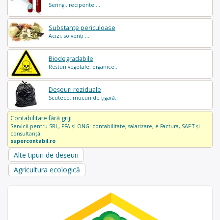
Seringi, recipente ...
Substanțe periculoase
Acizi, solvenți ...
Biodegradabile
Resturi vegetale, organice..
Deșeuri reziduale
Scutece, mucuri de țigară..
Contabilitate fără griji
Servicii pentru SRL, PFA și ONG: contabilitate, salarizare, e-Factura, SAF-T și
consultanță.
supercontabil.ro
Alte tipuri de deșeuri
Agricultura ecologică