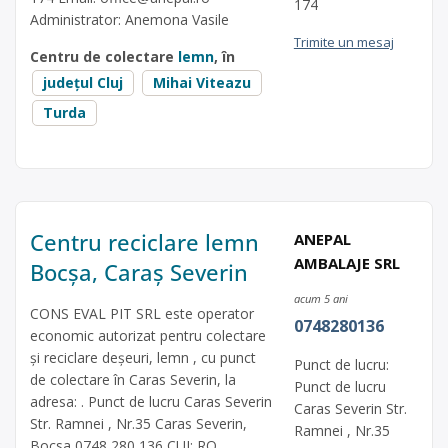
174
Administrator: Anemona Vasile
Trimite un mesaj
Centru de colectare
lemn
, în
județul Cluj
Mihai Viteazu
Turda
Centru reciclare lemn
ANEPAL
AMBALAJE SRL
Bocșa, Caraș Severin
acum 5 ani
CONS EVAL PIT SRL este operator
0748280136
economic autorizat pentru colectare
și reciclare deșeuri, lemn , cu punct
Punct de lucru:
de colectare în Caras Severin, la
Punct de lucru
adresa: . Punct de lucru Caras Severin
Caras Severin Str.
Str. Ramnei , Nr.35 Caras Severin,
Ramnei , Nr.35
Bocsa 0748 280 136 CUI: RO