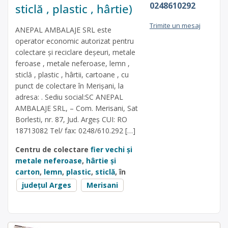
0248610292
sticlă , plastic , hârtie)
Trimite un mesaj
ANEPAL AMBALAJE SRL este
operator economic autorizat pentru
colectare și reciclare deșeuri, metale
feroase , metale neferoase, lemn ,
sticlă , plastic , hârtii, cartoane , cu
punct de colectare în Merișani, la
adresa: . Sediu social:SC ANEPAL
AMBALAJE SRL, – Com. Merisani, Sat
Borlesti, nr. 87, Jud. Argeș CUI: RO
18713082 Tel/ fax: 0248/610.292 […]
Centru de colectare
fier vechi și
metale neferoase
,
hârtie și
carton
,
lemn
,
plastic
,
sticlă
, în
județul Arges
Merisani