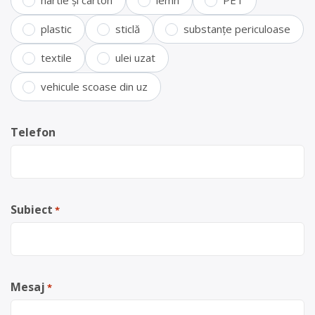
hârtie și carton
lemn
PET
plastic
sticlă
substanțe periculoase
textile
ulei uzat
vehicule scoase din uz
Telefon
Subiect
*
Mesaj
*