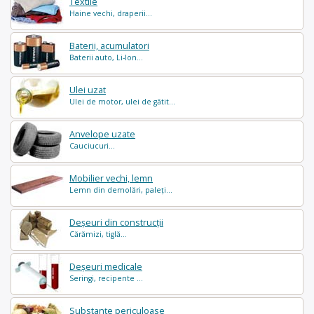
Textile
Haine vechi, draperii...
Baterii, acumulatori
Baterii auto, Li-Ion...
Ulei uzat
Ulei de motor, ulei de gătit...
Anvelope uzate
Cauciucuri...
Mobilier vechi, lemn
Lemn din demolări, paleți...
Deșeuri din construcții
Cărămizi, tiglă...
Deșeuri medicale
Seringi, recipente ...
Substanțe periculoase