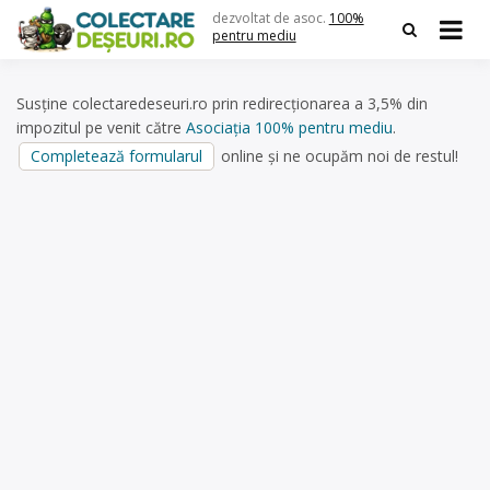
Skip
dezvoltat de asoc.
100%
to
pentru mediu
content
Susține colectaredeseuri.ro prin redirecționarea a 3,5% din
impozitul pe venit către
Asociația 100% pentru mediu
.
Completează formularul
online și ne ocupăm noi de restul!