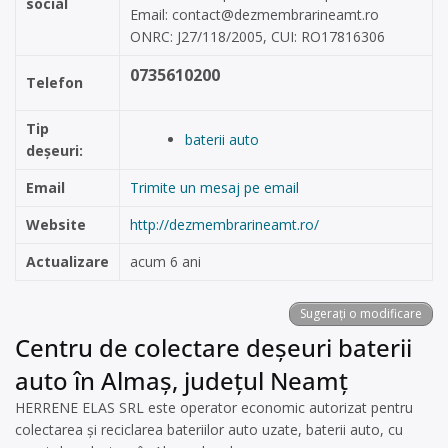
social
Email:
contact@dezmembrarineamt.ro
ONRC: J27/118/2005, CUI: RO17816306
0735610200
Telefon
Tip
baterii auto
deșeuri:
Email
Trimite un mesaj pe email
Website
http://dezmembrarineamt.ro/
Actualizare
acum 6 ani
Sugerați o modificare
Centru de colectare deșeuri baterii
auto în Almaș, județul Neamț
HERRENE ELAS SRL este operator economic autorizat pentru
colectarea și reciclarea bateriilor auto uzate, baterii auto, cu