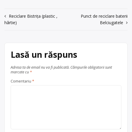
acum 6 ani
176, et. 2 birou nr. 5, tel
0233210240
0233/210240/0233/216750
Navigare
Reciclare Bistrița (plastic ,
Punct de reciclare baterii
Trimite un mesaj
hârtie)
Centru de colectare
baterii auto
,
Belciugatele
în
în
județul Neamț
Roman
articole
Lasă un răspuns
Adresa ta de email nu va fi publicată.
Câmpurile obligatorii sunt
marcate cu
*
Comentariu
*