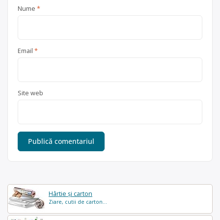
Nume
*
Email
*
Site web
Hârtie și carton
Ziare, cutii de carton...