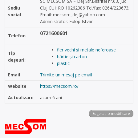
SC MECSOM SA – Dej Str.Bistritei nr.63, Jud.
Sediu
Cluj CUI: RO 10262386 Tel/fax: 0264/223673;
social
Email:
mecsom_dej@yahoo.com
Administrator: Fulop Istvan
0721600601
Telefon
fier vechi și metale neferoase
Tip
hârtie și carton
deșeuri:
plastic
Email
Trimite un mesaj pe email
Website
https://mecsom.ro/
Actualizare
acum 6 ani
Sugerați o modificare