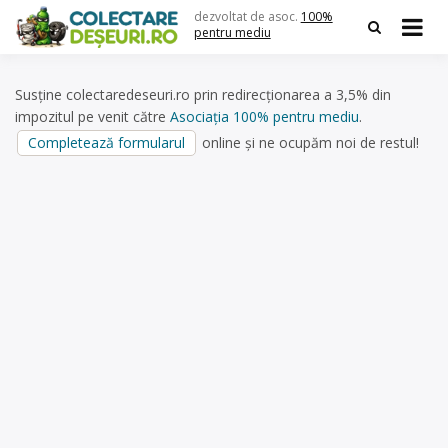
Skip
dezvoltat de asoc.
100%
to
pentru mediu
content
Susține colectaredeseuri.ro prin redirecționarea a 3,5% din
impozitul pe venit către
Asociația 100% pentru mediu
.
Completează formularul
online și ne ocupăm noi de restul!