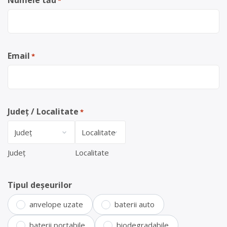
Numele tău
*
Email
*
Județ / Localitate
*
Județ
Localitate
Tipul deșeurilor
anvelope uzate
baterii auto
baterii portabile
biodegradabile