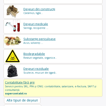
Deșeuri din construcții
Cărămizi, tiglă...
Deșeuri medicale
Seringi, recipente ...
Substanțe periculoase
Acizi, solvenți ...
Biodegradabile
Resturi vegetale, organice..
Deșeuri reziduale
Scutece, mucuri de țigară..
Contabilitate fără griji
Servicii pentru SRL, PFA și ONG: contabilitate, salarizare, e-Factura, SAF-T și
consultanță.
supercontabil.ro
Alte tipuri de deșeuri