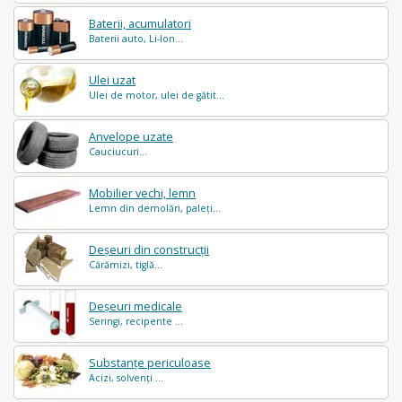
Baterii, acumulatori
Baterii auto, Li-Ion...
Ulei uzat
Ulei de motor, ulei de gătit...
Anvelope uzate
Cauciucuri...
Mobilier vechi, lemn
Lemn din demolări, paleți...
Deșeuri din construcții
Cărămizi, tiglă...
Deșeuri medicale
Seringi, recipente ...
Substanțe periculoase
Acizi, solvenți ...