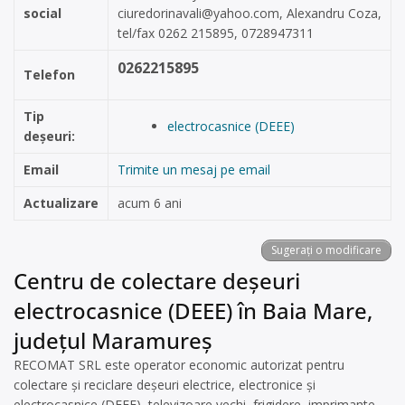
social
ciuredorinavali@yahoo.com
, Alexandru Coza,
tel/fax 0262 215895, 0728947311
0262215895
Telefon
Tip
electrocasnice (DEEE)
deșeuri:
Email
Trimite un mesaj pe email
Actualizare
acum 6 ani
Sugerați o modificare
Centru de colectare deșeuri
electrocasnice (DEEE) în Baia Mare,
județul Maramureș
RECOMAT SRL este operator economic autorizat pentru
colectare și reciclare deșeuri electrice, electronice și
electrocasnice (DEEE), televizoare vechi, frigidere, imprimante,