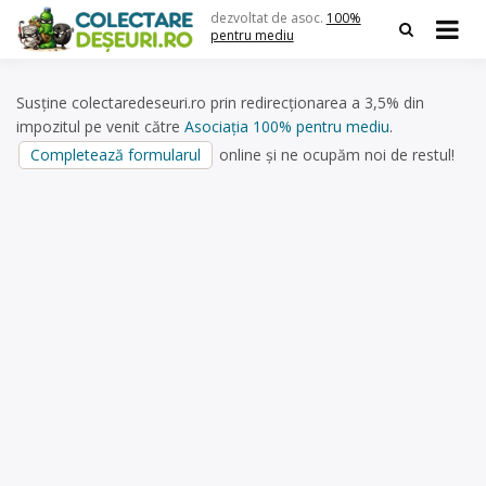
Skip
dezvoltat de asoc.
100%
to
pentru mediu
content
Susține colectaredeseuri.ro prin redirecționarea a 3,5% din
impozitul pe venit către
Asociația 100% pentru mediu
.
Completează formularul
online și ne ocupăm noi de restul!