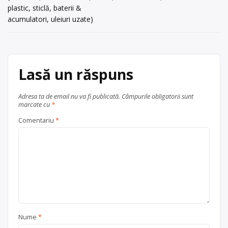
în
adresa: Baia Mare, str. Europa, nr. 21
plastic, sticlă, baterii &
acum 3 ani
– 23, hala 3, spatiul 1, […]
articole
acumulatori, uleiuri uzate)
0744 781 781
Centru de colectare
Trimite un mesaj
electrocasnice (DEEE)
, în
Baia Mare
Lasă un răspuns
județul Maramureș
Adresa ta de email nu va fi publicată.
Câmpurile obligatorii sunt
marcate cu
*
Comentariu
*
Nume
*