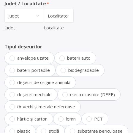
Județ / Localitate
*
Județ
Localitate
Tipul deșeurilor
anvelope uzate
baterii auto
baterii portabile
biodegradabile
deșeuri de origine animală
deșeuri medicale
electrocasnice (DEEE)
fier vechi și metale neferoase
hârtie și carton
lemn
PET
plastic
sticlă
substanțe periculoase