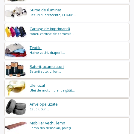
Surse de iluminat
Becuri fluorescente, LED-uri...
Cartușe de imprimantă
toner, cartușe de cerneală...
Textile
Haine vechi, draperii...
Baterii, acumulatori
Baterii auto, Li-Ion...
Ulei uzat
Ulei de motor, ulei de gătit...
Anvelope uzate
Cauciucuri...
Mobilier vechi, lemn
Lemn din demolări, paleți...