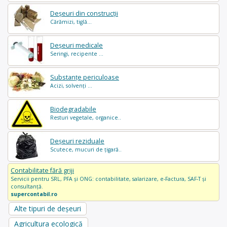
Deșeuri din construcții
Cărămizi, tiglă...
Deșeuri medicale
Seringi, recipente ...
Substanțe periculoase
Acizi, solvenți ...
Biodegradabile
Resturi vegetale, organice..
Deșeuri reziduale
Scutece, mucuri de țigară..
Contabilitate fără griji
Servicii pentru SRL, PFA și ONG: contabilitate, salarizare, e-Factura, SAF-T și
consultanță.
supercontabil.ro
Alte tipuri de deșeuri
Agricultura ecologică