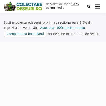
Skip
dezvoltat de asoc.
100%
to
pentru mediu
content
Susține colectaredeseuri.ro prin redirecționarea a 3,5% din
impozitul pe venit către
Asociația 100% pentru mediu
.
Completează formularul
online și ne ocupăm noi de restul!