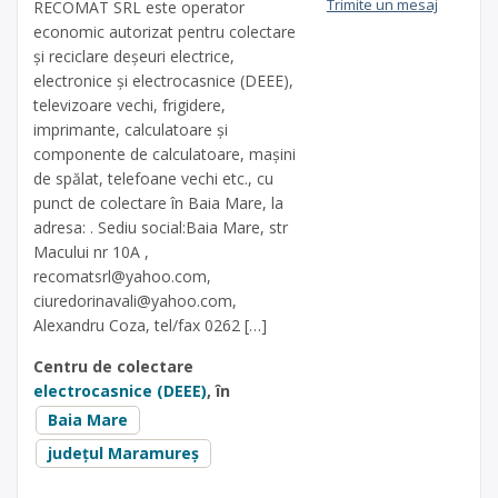
Trimite un mesaj
RECOMAT SRL este operator
economic autorizat pentru colectare
și reciclare deșeuri electrice,
electronice și electrocasnice (DEEE),
televizoare vechi, frigidere,
imprimante, calculatoare și
componente de calculatoare, mașini
de spălat, telefoane vechi etc., cu
punct de colectare în Baia Mare, la
adresa: . Sediu social:Baia Mare, str
Macului nr 10A ,
recomatsrl@yahoo.com
,
ciuredorinavali@yahoo.com
,
Alexandru Coza, tel/fax 0262 […]
Centru de colectare
electrocasnice (DEEE)
, în
Baia Mare
județul Maramureș