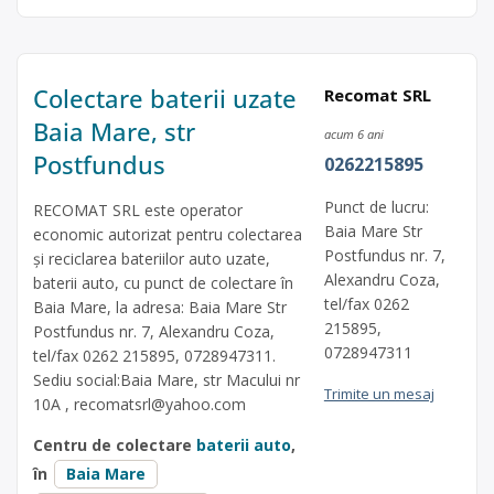
Colectare baterii uzate
Recomat SRL
Baia Mare, str
acum 6 ani
Postfundus
0262215895
Punct de lucru:
RECOMAT SRL este operator
Baia Mare Str
economic autorizat pentru colectarea
Postfundus nr. 7,
și reciclarea bateriilor auto uzate,
Alexandru Coza,
baterii auto, cu punct de colectare în
tel/fax 0262
Baia Mare, la adresa: Baia Mare Str
215895,
Postfundus nr. 7, Alexandru Coza,
0728947311
tel/fax 0262 215895, 0728947311.
Sediu social:Baia Mare, str Macului nr
Trimite un mesaj
10A ,
recomatsrl@yahoo.com
Centru de colectare
baterii auto
,
în
Baia Mare