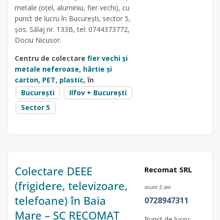
metale (oțel, aluminiu, fier vechi), cu
punct de lucru în București, sector 5,
șos. Sălaj nr. 133B, tel: 0744373772,
Dociu Nicusor.
Centru de colectare
fier vechi și
metale neferoase
,
hârtie și
carton
,
PET
,
plastic
, în
București
Ilfov + București
Sector 5
Colectare DEEE
Recomat SRL
(frigidere, televizoare,
acum 5 ani
telefoane) în Baia
0728947311
Mare – SC RECOMAT
Punct de lucru: