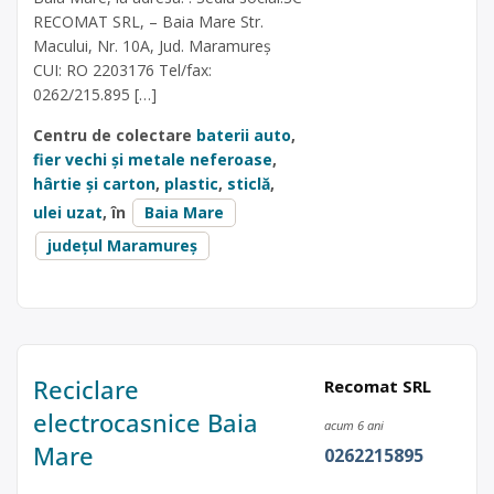
RECOMAT SRL, – Baia Mare Str.
Macului, Nr. 10A, Jud. Maramureș
CUI: RO 2203176 Tel/fax:
0262/215.895 […]
Centru de colectare
baterii auto
,
fier vechi și metale neferoase
,
hârtie și carton
,
plastic
,
sticlă
,
ulei uzat
, în
Baia Mare
județul Maramureș
Reciclare
Recomat SRL
electrocasnice Baia
acum 6 ani
Mare
0262215895