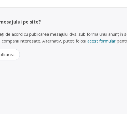
 mesajului pe site?
eți de acord cu publicarea mesajului dvs. sub forma unui anunț în se
lte companii interesate. Alternativ, puteți folosi
acest formular
pentr
blicarea
idere și televizoare vechi Timișoara