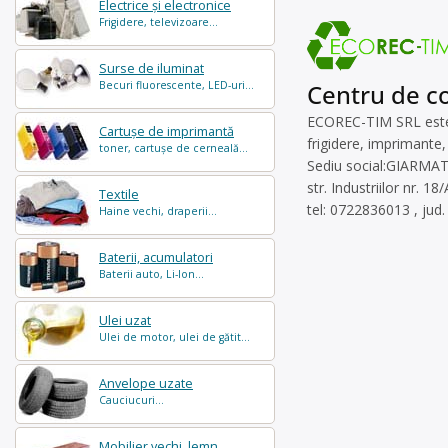
Electrice și electronice
Frigidere, televizoare...
Surse de iluminat
Becuri fluorescente, LED-uri...
Centru de co
ECOREC-TIM SRL este o
Cartușe de imprimantă
frigidere, imprimante,
toner, cartușe de cerneală...
Sediu social:GIARMA
str. Industriilor nr. 18/
Textile
tel: 0722836013 , jud.
Haine vechi, draperii...
Baterii, acumulatori
Baterii auto, Li-Ion...
Ulei uzat
Ulei de motor, ulei de gătit...
Anvelope uzate
Cauciucuri...
Mobilier vechi, lemn