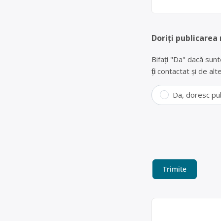
Doriți publicarea
Bifați "Da" dacă sunt
fiți contactat și de a
Da, doresc pu
Reciclare frig