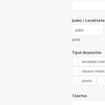
Județ / Localitate
Județ
Tipul deșeurilor
anvelope uza
deșeuri medic
plastic
Telefon