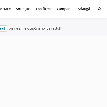
lectare
Anunțuri
Top firme
Campanii
Adaugă
rul
online și ne ocupăm noi de restul!