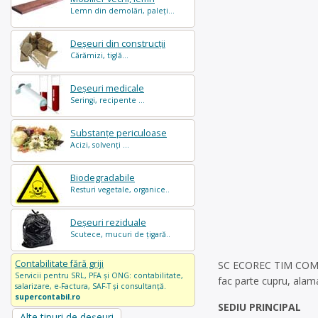
Lemn din demolări, paleți...
Deșeuri din construcții
Cărămizi, tiglă...
Deșeuri medicale
Seringi, recipente ...
Substanțe periculoase
Acizi, solvenți ...
Biodegradabile
Resturi vegetale, organice..
Deșeuri reziduale
Scutece, mucuri de țigară..
Contabilitate fără griji
SC ECOREC TIM COM SRL
Servicii pentru SRL, PFA și ONG: contabilitate,
fac parte cupru, alama
salarizare, e-Factura, SAF-T și consultanță.
supercontabil.ro
SEDIU PRINCIPAL
Alte tipuri de deșeuri