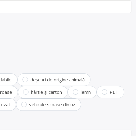
dabile
deșeuri de origine animală
feroase
hârtie și carton
lemn
PET
i uzat
vehicule scoase din uz