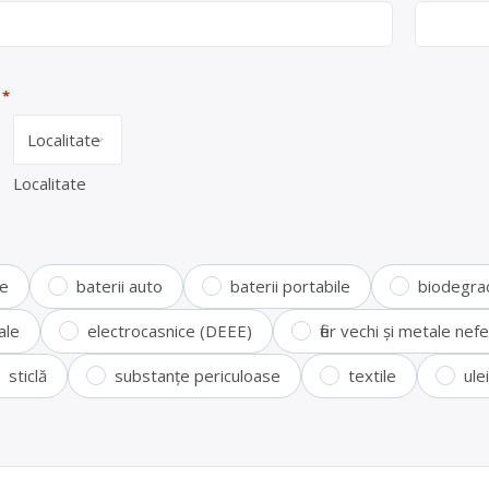
*
Localitate
te
baterii auto
baterii portabile
biodegra
ale
electrocasnice (DEEE)
fier vechi și metale ne
sticlă
substanțe periculoase
textile
ule