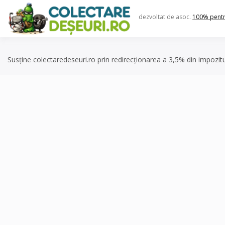
Skip
to
dezvoltat de asoc.
100% pent
content
Susține colectaredeseuri.ro prin redirecționarea a 3,5% din impozit