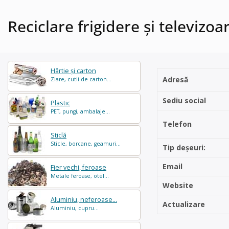
Reciclare frigidere și televizo
Hârtie și carton
Adresă
Ziare, cutii de carton...
Sediu social
Plastic
PET, pungi, ambalaje...
Telefon
Sticlă
Sticle, borcane, geamuri...
Tip deșeuri:
Email
Fier vechi, feroase
Metale feroase, otel...
Website
Aluminiu, neferoase...
Actualizare
Aluminiu, cupru...