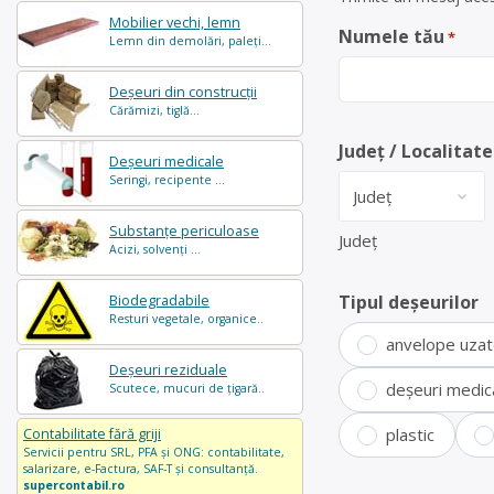
Mobilier vechi, lemn
Numele tău
*
Lemn din demolări, paleți...
Deșeuri din construcții
Cărămizi, tiglă...
Județ / Localitate
Deșeuri medicale
Seringi, recipente ...
Substanțe periculoase
Județ
Acizi, solvenți ...
Tipul deșeurilor
Biodegradabile
Resturi vegetale, organice..
anvelope uza
Deșeuri reziduale
deșeuri medic
Scutece, mucuri de țigară..
plastic
Contabilitate fără griji
Servicii pentru SRL, PFA și ONG: contabilitate,
salarizare, e-Factura, SAF-T și consultanță.
supercontabil.ro