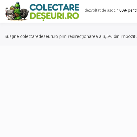
Skip
to
dezvoltat de asoc.
100% pent
content
Susține colectaredeseuri.ro prin redirecționarea a 3,5% din impozit