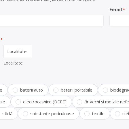
Email
*
*
Localitate
te
baterii auto
baterii portabile
biodegra
ale
electrocasnice (DEEE)
fier vechi și metale ne
sticlă
substanțe periculoase
textile
ule