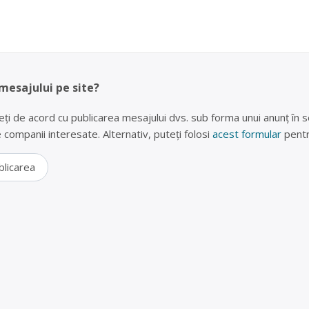
 mesajului pe site?
eți de acord cu publicarea mesajului dvs. sub forma unui anunț în se
lte companii interesate. Alternativ, puteți folosi
acest formular
pentr
blicarea