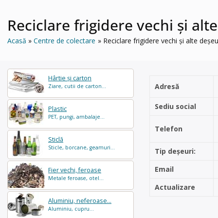
Reciclare frigidere vechi și al
Acasă
Centre de colectare
Reciclare frigidere vechi și alte deș
Hârtie și carton
Adresă
Ziare, cutii de carton...
Sediu social
Plastic
PET, pungi, ambalaje...
Telefon
Sticlă
Sticle, borcane, geamuri...
Tip deșeuri:
Email
Fier vechi, feroase
Metale feroase, otel...
Actualizare
Aluminiu, neferoase...
Aluminiu, cupru...