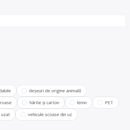
dabile
deșeuri de origine animală
feroase
hârtie și carton
lemn
PET
i uzat
vehicule scoase din uz