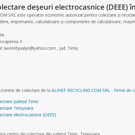
lectare deșeuri electrocasnice (DEEE) în
SRL este operator economic autorizat pentru colectare și reciclare d
gidere, imprimante, calculatoare și componente de calculatoare, mașini
.
RA
 incaperea 3
l:
laurentyualyn@yahoo.com
, jud. Timiș
/centre de colectare de la
ALINEF RECYCLING COM SRL - Firmă de colec
ectare județul Timis
lectare Timișoara
ectare electrocasnice (DEEE)
tui centru de colectare din județul Timis, Timișoara