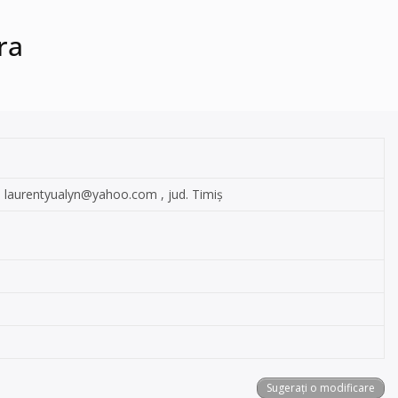
ra
:
laurentyualyn@yahoo.com
, jud. Timiș
Sugerați o modificare