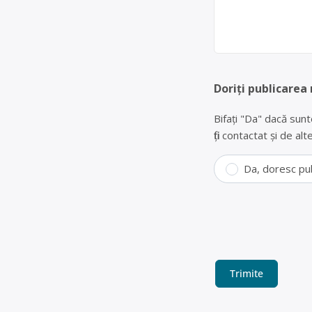
Doriți publicarea
Bifați "Da" dacă sunt
fiți contactat și de a
Da, doresc pu