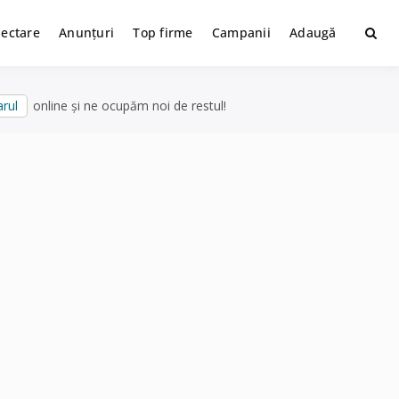
lectare
Anunțuri
Top firme
Campanii
Adaugă
rul
online și ne ocupăm noi de restul!