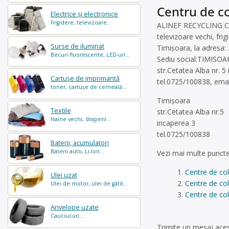
Centru de co
Electrice și electronice
Frigidere, televizoare...
ALINEF RECYCLING COM 
televizoare vechi, fri
Surse de iluminat
Timișoara, la adresa: 
Becuri fluorescente, LED-uri...
Sediu social:TIMISOA
str.Cetatea Alba nr. 5
Cartușe de imprimantă
tel.0725/100838, emai
toner, cartușe de cerneală...
Timișoara
Textile
str.Cetatea Alba nr.5
Haine vechi, draperii...
incaperea 3
tel.0725/100838
Baterii, acumulatori
Baterii auto, Li-Ion...
Vezi mai multe puncte
Centre de col
Ulei uzat
Centre de co
Ulei de motor, ulei de gătit...
Centre de col
Anvelope uzate
Cauciucuri...
Trimite un mesaj aces