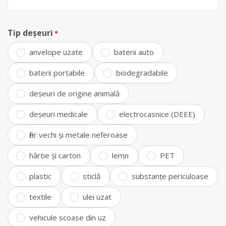
Tip deșeuri
*
anvelope uzate
baterii auto
baterii portabile
biodegradabile
deșeuri de origine animală
deșeuri medicale
electrocasnice (DEEE)
fier vechi și metale neferoase
hârtie și carton
lemn
PET
plastic
sticlă
substanțe periculoase
textile
ulei uzat
vehicule scoase din uz