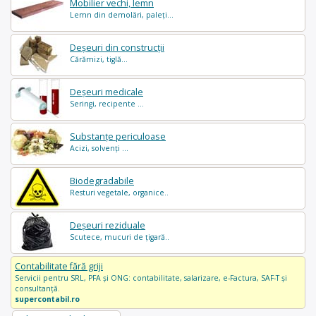
Mobilier vechi, lemn
Lemn din demolări, paleți...
Deșeuri din construcții
Cărămizi, tiglă...
Deșeuri medicale
Seringi, recipente ...
Substanțe periculoase
Acizi, solvenți ...
Biodegradabile
Resturi vegetale, organice..
Deșeuri reziduale
Scutece, mucuri de țigară..
Contabilitate fără griji
Servicii pentru SRL, PFA și ONG: contabilitate, salarizare, e-Factura, SAF-T și
consultanță.
supercontabil.ro