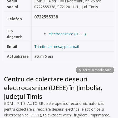
Sediu
JIMBOLIA str. Liviu Rebreanu, nr. 25 tel:
social
0722555338, 0721201141 , jud. Timiș
0722555338
Telefon
Tip
electrocasnice (DEEE)
deșeuri:
Email
Trimite un mesaj pe email
Actualizare
acum 6 ani
Sugerați o modificare
Centru de colectare deșeuri
electrocasnice (DEEE) în Jimbolia,
județul Timis
GDM – R.T.S. AUTO SRL este operator economic autorizat
pentru colectare și reciclare deșeuri electrice, electronice și
electrocasnice (DEEE), televizoare vechi, frigidere, imprimante,