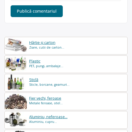
Hârtie și carton
Ziare, cutii de carton...
Plastic
PET, pungi, ambalaje...
Sticlă
Sticle, borcane, geamuri...
Fier vechi, feroase
Metale feroase, otel...
Aluminiu, neferoase...
Aluminiu, cupru...