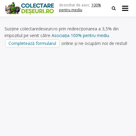
Skip
dezvoltat de asoc.
100%
to
pentru mediu
content
Susține colectaredeseuri.ro prin redirecționarea a 3,5% din
impozitul pe venit către
Asociația 100% pentru mediu
.
Completează formularul
online și ne ocupăm noi de restul!