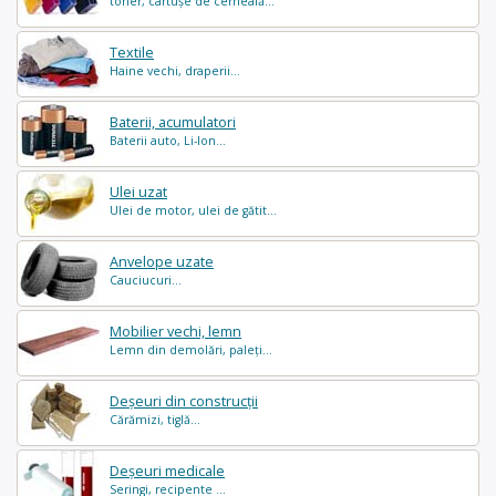
toner, cartușe de cerneală...
Textile
Haine vechi, draperii...
Baterii, acumulatori
Baterii auto, Li-Ion...
Ulei uzat
Ulei de motor, ulei de gătit...
Anvelope uzate
Cauciucuri...
Mobilier vechi, lemn
Lemn din demolări, paleți...
Deșeuri din construcții
Cărămizi, tiglă...
Deșeuri medicale
Seringi, recipente ...