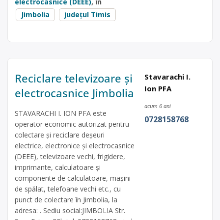
electrocasnice (DEEE)
, în
Jimbolia
județul Timis
Reciclare televizoare și
Stavarachi I.
Ion PFA
electrocasnice Jimbolia
acum 6 ani
STAVARACHI I. ION PFA este
0728158768
operator economic autorizat pentru
colectare și reciclare deșeuri
electrice, electronice și electrocasnice
(DEEE), televizoare vechi, frigidere,
imprimante, calculatoare și
componente de calculatoare, mașini
de spălat, telefoane vechi etc., cu
punct de colectare în Jimbolia, la
adresa: . Sediu social:JIMBOLIA Str.