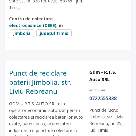
Spre Est nr. 33b tel. 0728158768 , jud.
Timiș
Centru de colectare
electrocasnice (DEEE)
, în
Jimbolia
județul Timis
Punct de reciclare
Gdm - R.T.S.
Auto SRL
baterii Jimbolia, str.
Liviu Rebreanu
acum 6 ani
0722555338
GDM – R.T.S. AUTO SRL este
Punct de lucru:
operator economic autorizat pentru
Jimbolia, str. Liviu
colectarea și reciclarea bateriilor auto
Rebreanu, nr. 25,
uzate, baterii auto, acumulatori
jud. Timiș
industriali, cu punct de colectare în