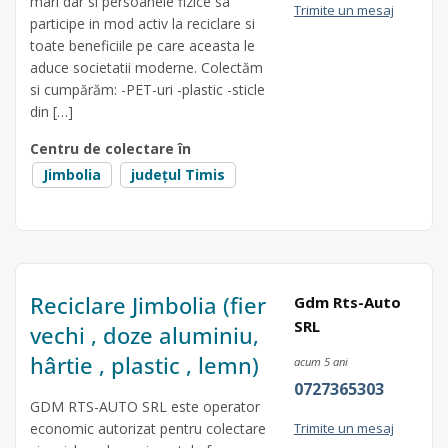
mari dar si persoanele fizice sa
Trimite un mesaj
participe in mod activ la reciclare si
toate beneficiile pe care aceasta le
aduce societatii moderne. Colectăm
si cumpărăm: -PET-uri -plastic -sticle
din […]
Centru de colectare în
Jimbolia
județul Timis
Reciclare Jimbolia (fier
Gdm Rts-Auto
SRL
vechi , doze aluminiu,
hârtie , plastic , lemn)
acum 5 ani
0727365303
GDM RTS-AUTO SRL este operator
economic autorizat pentru colectare
Trimite un mesaj