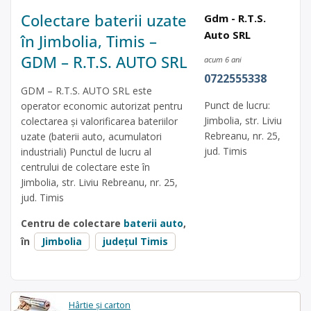
Colectare baterii uzate
Gdm - R.T.S.
Auto SRL
în Jimbolia, Timis –
GDM – R.T.S. AUTO SRL
acum 6 ani
0722555338
GDM – R.T.S. AUTO SRL este
Punct de lucru:
operator economic autorizat pentru
Jimbolia, str. Liviu
colectarea și valorificarea bateriilor
Rebreanu, nr. 25,
uzate (baterii auto, acumulatori
jud. Timis
industriali) Punctul de lucru al
centrului de colectare este în
Jimbolia, str. Liviu Rebreanu, nr. 25,
jud. Timis
Centru de colectare
baterii auto
,
în
Jimbolia
județul Timis
Hârtie și carton