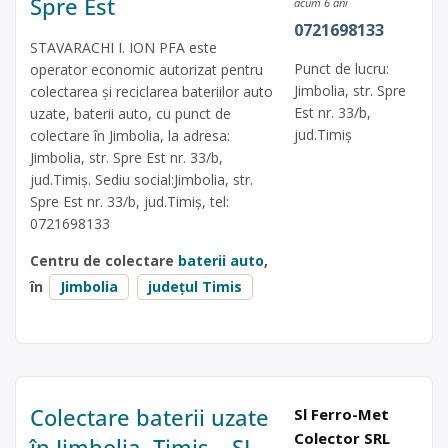
Spre Est
acum 6 ani
0721698133
STAVARACHI I. ION PFA este
Punct de lucru:
operator economic autorizat pentru
Jimbolia, str. Spre
colectarea și reciclarea bateriilor auto
Est nr. 33/b,
uzate, baterii auto, cu punct de
jud.Timiș
colectare în Jimbolia, la adresa:
Jimbolia, str. Spre Est nr. 33/b,
jud.Timiș. Sediu social:Jimbolia, str.
Spre Est nr. 33/b, jud.Timiș, tel:
0721698133
Centru de colectare
baterii auto
,
în
Jimbolia
județul Timis
Colectare baterii uzate
Sl Ferro-Met
Colector SRL
în Jimbolia, Timis – SL