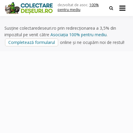
Skip
dezvoltat de asoc.
100%
to
pentru mediu
content
Susține colectaredeseuri.ro prin redirecționarea a 3,5% din
impozitul pe venit către
Asociația 100% pentru mediu
.
Completează formularul
online și ne ocupăm noi de restul!