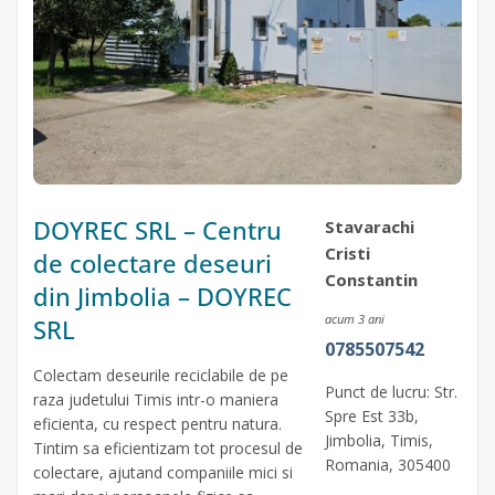
DOYREC SRL – Centru
Stavarachi
Cristi
de colectare deseuri
Constantin
din Jimbolia – DOYREC
acum 3 ani
SRL
0785507542
Colectam deseurile reciclabile de pe
Punct de lucru: Str.
raza judetului Timis intr-o maniera
Spre Est 33b,
eficienta, cu respect pentru natura.
Jimbolia, Timis,
Tintim sa eficientizam tot procesul de
Romania, 305400
colectare, ajutand companiile mici si