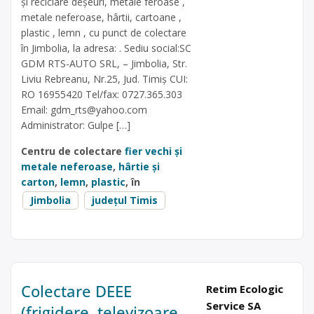
și reciclare deșeuri, metale feroase ,
metale neferoase, hârtii, cartoane ,
plastic , lemn , cu punct de colectare
în Jimbolia, la adresa: . Sediu social:SC
GDM RTS-AUTO SRL, – Jimbolia, Str.
Liviu Rebreanu, Nr.25, Jud. Timiș CUI:
RO 16955420 Tel/fax: 0727.365.303
Email:
gdm_rts@yahoo.com
Administrator: Gulpe […]
Centru de colectare
fier vechi și
metale neferoase
,
hârtie și
carton
,
lemn
,
plastic
, în
Jimbolia
județul Timis
Colectare DEEE
Retim Ecologic
Service SA
(frigidere, televizoare,