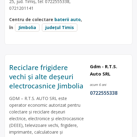
25, jud. Timiș, tel: 0722555338,
0721201141
Centru de colectare
baterii auto
,
în
Jimbolia
județul Timis
Reciclare frigidere
Gdm - R.T.S.
Auto SRL
vechi și alte deșeuri
electrocasnice Jimbolia
acum 6 ani
0722555338
GDM – R.T.S. AUTO SRL este
operator economic autorizat pentru
colectare și reciclare deșeuri
electrice, electronice și electrocasnice
(DEEE), televizoare vechi, frigidere,
imprimante, calculatoare și