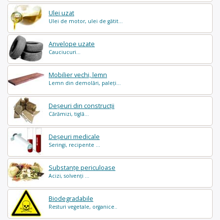
Ulei uzat
Ulei de motor, ulei de gătit...
Anvelope uzate
Cauciucuri...
Mobilier vechi, lemn
Lemn din demolări, paleți...
Deșeuri din construcții
Cărămizi, tiglă...
Deșeuri medicale
Seringi, recipente ...
Substanțe periculoase
Acizi, solvenți ...
Biodegradabile
Resturi vegetale, organice..