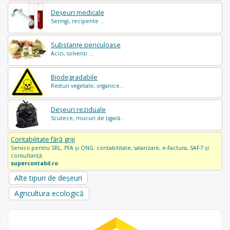
Deșeuri medicale
Seringi, recipente ...
Substanțe periculoase
Acizi, solvenți ...
Biodegradabile
Resturi vegetale, organice..
Deșeuri reziduale
Scutece, mucuri de țigară..
Contabilitate fără griji
Servicii pentru SRL, PFA și ONG: contabilitate, salarizare, e-Factura, SAF-T și
consultanță.
supercontabil.ro
Alte tipuri de deșeuri
Agricultura ecologică