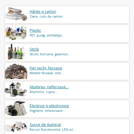
Hârtie și carton
Ziare, cutii de carton...
Plastic
PET, pungi, ambalaje...
Sticlă
Sticle, borcane, geamuri...
Fier vechi, feroase
Metale feroase, otel...
Aluminiu, neferoase...
Aluminiu, cupru...
Electrice și electronice
Frigidere, televizoare...
Surse de iluminat
Becuri fluorescente, LED-uri...