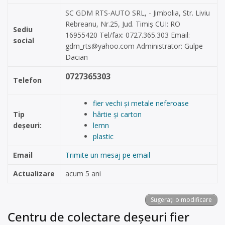
SC GDM RTS-AUTO SRL, - Jimbolia, Str. Liviu
Rebreanu, Nr.25, Jud. Timiș CUI: RO
Sediu
16955420 Tel/fax: 0727.365.303 Email:
social
gdm_rts@yahoo.com
Administrator: Gulpe
Dacian
0727365303
Telefon
fier vechi și metale neferoase
Tip
hârtie și carton
deșeuri:
lemn
plastic
Email
Trimite un mesaj pe email
Actualizare
acum 5 ani
Sugerați o modificare
Centru de colectare deșeuri fier