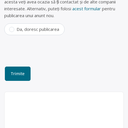
acesta veți avea ocazia să fiți contactat și de alte companii
interesate. Alternativ, puteți folosi
acest formular
pentru
publicarea unui anunt nou.
Da, doresc publicarea
Centru de reciclare
Dudeștii Noi (doze
aluminiu, fier vechi textil,
lemn, plastic, hârtie)
Rmg Reciclare
Deseuri SRL
RMG RECICLARE DESEURI SRL este