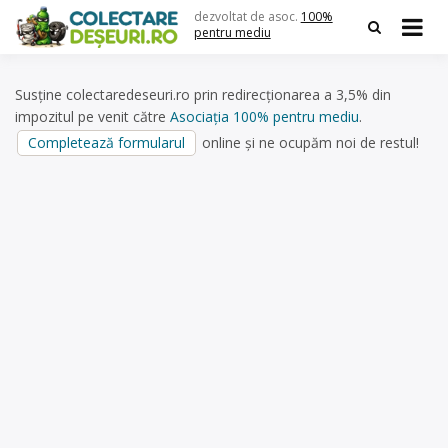
Skip
dezvoltat de asoc.
100%
to
pentru mediu
content
Susține colectaredeseuri.ro prin redirecționarea a 3,5% din
impozitul pe venit către
Asociația 100% pentru mediu
.
Completează formularul
online și ne ocupăm noi de restul!