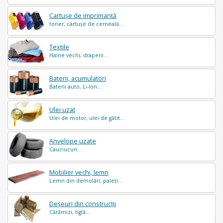
Cartușe de imprimantă
toner, cartușe de cerneală...
Textile
Haine vechi, draperii...
Baterii, acumulatori
Baterii auto, Li-Ion...
Ulei uzat
Ulei de motor, ulei de gătit...
Anvelope uzate
Cauciucuri...
Mobilier vechi, lemn
Lemn din demolări, paleți...
Deșeuri din construcții
Cărămizi, tiglă...