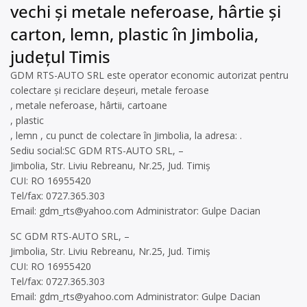
vechi și metale neferoase, hârtie și
carton, lemn, plastic în Jimbolia,
județul Timis
GDM RTS-AUTO SRL este operator economic autorizat pentru
colectare și reciclare deșeuri, metale feroase
, metale neferoase, hârtii, cartoane
, plastic
, lemn , cu punct de colectare în Jimbolia, la adresa: .
Sediu social:SC GDM RTS-AUTO SRL, –
Jimbolia, Str. Liviu Rebreanu, Nr.25, Jud. Timiș
CUI: RO 16955420
Tel/fax: 0727.365.303
Email:
gdm_rts@yahoo.com
Administrator: Gulpe Dacian
SC GDM RTS-AUTO SRL, –
Jimbolia, Str. Liviu Rebreanu, Nr.25, Jud. Timiș
CUI: RO 16955420
Tel/fax: 0727.365.303
Email:
gdm_rts@yahoo.com
Administrator: Gulpe Dacian