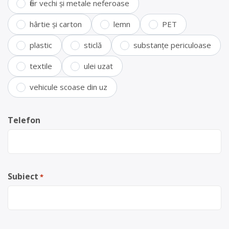
fier vechi și metale neferoase
hârtie și carton
lemn
PET
plastic
sticlă
substanțe periculoase
textile
ulei uzat
vehicule scoase din uz
Telefon
Subiect
*