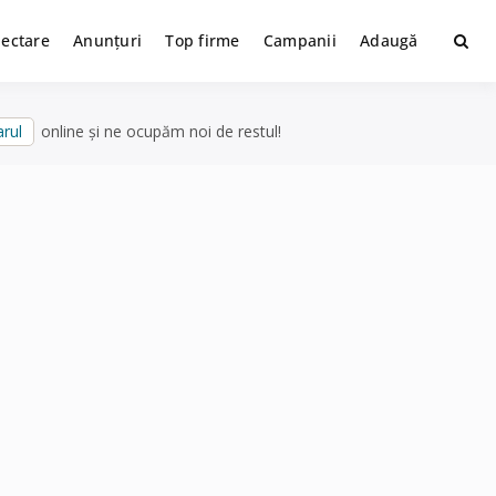
lectare
Anunțuri
Top firme
Campanii
Adaugă
rul
online și ne ocupăm noi de restul!