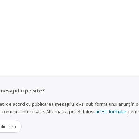
 mesajului pe site?
eți de acord cu publicarea mesajului dvs. sub forma unui anunț în se
lte companii interesate. Alternativ, puteți folosi
acest formular
pentr
blicarea