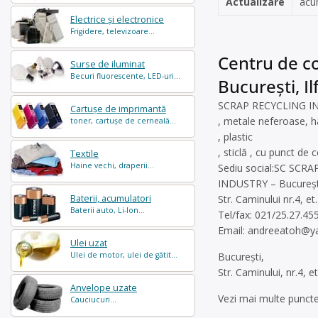
Actualizare
acu
Electrice și electronice
Frigidere, televizoare...
Centru de col
Surse de iluminat
Becuri fluorescente, LED-uri...
București, I
SCRAP RECYCLING INDU
Cartușe de imprimantă
, metale neferoase, hâ
toner, cartușe de cerneală...
, plastic
, sticlă , cu punct de 
Textile
Haine vechi, draperii...
Sediu social:SC SCR
INDUSTRY – Bucureșt
Baterii, acumulatori
Str. Caminului nr.4, e
Baterii auto, Li-Ion...
Tel/fax: 021/25.27.45
Email:
andreeatoh@y
Ulei uzat
Ulei de motor, ulei de gătit...
București,
Str. Caminului, nr.4, et
Anvelope uzate
Vezi mai multe puncte
Cauciucuri...