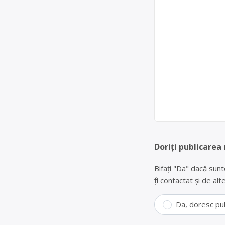
Doriți publicarea
Bifați "Da" dacă sunt
fiți contactat și de a
Da, doresc pu