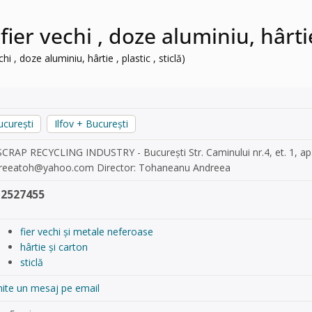
er vechi , doze aluminiu, hârtie ,
i , doze aluminiu, hârtie , plastic , sticlă)
ucurești
Ilfov + București
SCRAP RECYCLING INDUSTRY - București Str. Caminului nr.4, et. 1, ap.
reeatoh@yahoo.com
Director: Tohaneanu Andreea
12527455
fier vechi și metale neferoase
hârtie și carton
sticlă
mite un mesaj pe email