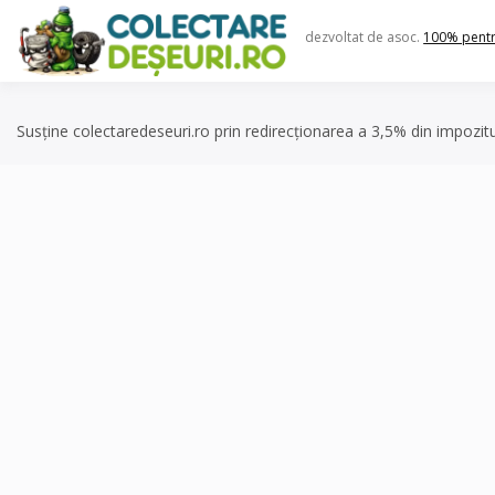
Skip
to
dezvoltat de asoc.
100% pent
content
Susține colectaredeseuri.ro prin redirecționarea a 3,5% din impozit