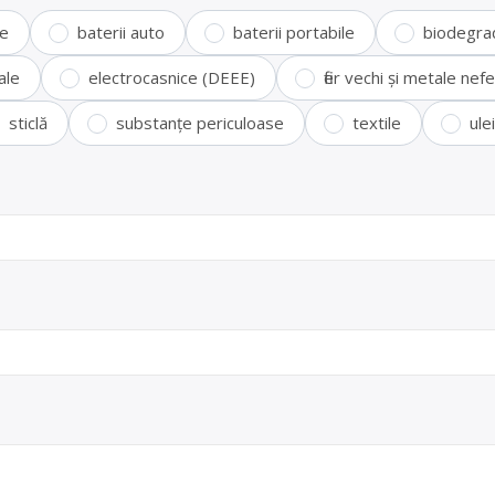
te
baterii auto
baterii portabile
biodegra
ale
electrocasnice (DEEE)
fier vechi și metale ne
sticlă
substanțe periculoase
textile
ule