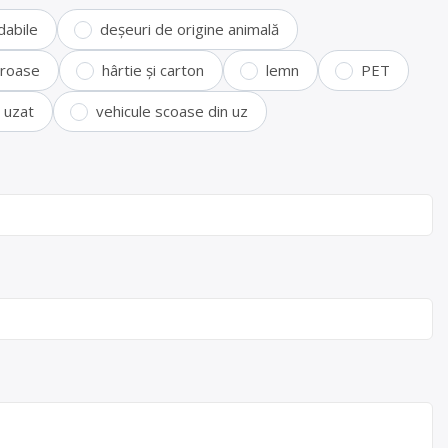
dabile
deșeuri de origine animală
feroase
hârtie și carton
lemn
PET
i uzat
vehicule scoase din uz