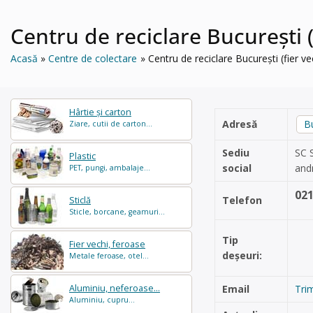
Centru de reciclare București (fi
Acasă
Centre de colectare
Centru de reciclare București (fier vech
Hârtie și carton
Adresă
B
Ziare, cutii de carton...
Sediu
SC 
Plastic
social
and
PET, pungi, ambalaje...
02
Telefon
Sticlă
Sticle, borcane, geamuri...
Tip
Fier vechi, feroase
deșeuri:
Metale feroase, otel...
Aluminiu, neferoase...
Email
Tri
Aluminiu, cupru...