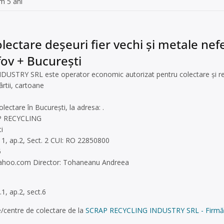
m 5 ani
ectare deșeuri fier vechi și metale nefer
lfov + București
STRY SRL este operator economic autorizat pentru colectare și rec
rtii, cartoane
colectare în București, la adresa: .
AP RECYCLING
i
t. 1, ap.2, Sect. 2 CUI: RO 22850800
5
ahoo.com
Director: Tohaneanu Andreea
.1, ap.2, sect.6
/centre de colectare de la
SCRAP RECYCLING INDUSTRY SRL - Firmă de 