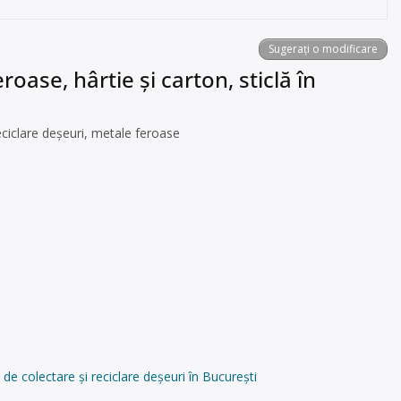
Sugerați o modificare
oase, hârtie și carton, sticlă în
iclare deșeuri, metale feroase
colectare și reciclare deșeuri în București