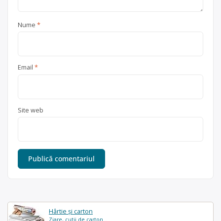
Nume
*
Email
*
Site web
Hârtie și carton
Ziare, cutii de carton...