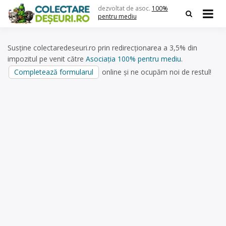
Skip
dezvoltat de asoc.
100%
to
pentru mediu
content
Susține colectaredeseuri.ro prin redirecționarea a 3,5% din
impozitul pe venit către
Asociația 100% pentru mediu
.
Completează formularul
online și ne ocupăm noi de restul!