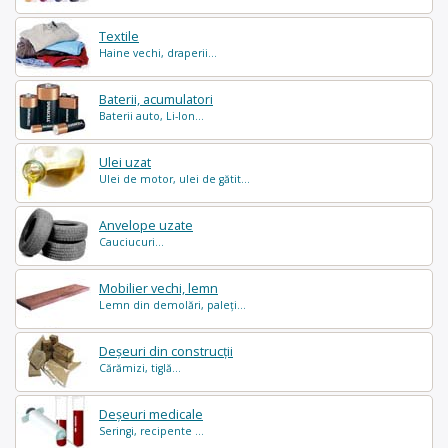
Textile
Haine vechi, draperii...
Baterii, acumulatori
Baterii auto, Li-Ion...
Ulei uzat
Ulei de motor, ulei de gătit...
Anvelope uzate
Cauciucuri...
Mobilier vechi, lemn
Lemn din demolări, paleți...
Deșeuri din construcții
Cărămizi, tiglă...
Deșeuri medicale
Seringi, recipente ...