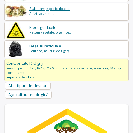
Substanțe periculoase
Acizi, solvenți ...
Biodegradabile
Resturi vegetale, organice..
Deșeuri reziduale
Scutece, mucuri de țigară..
Contabilitate fără griji
Servicii pentru SRL, PFA și ONG: contabilitate, salarizare, e-Factura, SAF-T și
consultanță.
supercontabil.ro
Alte tipuri de deșeuri
Agricultura ecologică