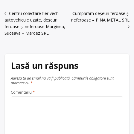
de spălat, telefoane vechi etc., cu
punct de colectare în Oradea, la
Navigare
Centru colectare fier vechi
Cumpărăm deșeuri feroase și
adresa: . Sediu social:Oradea str.
autovehicule uzate, deșeuri
neferoase – PINA METAL SRL
Sintandreiului, nr. 10/A, jud. Bihor
în
feroase și neferoase Marginea,
Calarasu Dan: 0740.616.360 , jud.
articole
Bihor
Suceava – Mardez SRL
Centru de colectare
electrocasnice (DEEE)
, în
județul Bihor
Oradea
Lasă un răspuns
Adresa ta de email nu va fi publicată.
Câmpurile obligatorii sunt
marcate cu
*
Comentariu
*