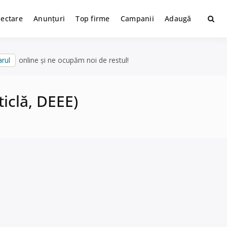
lectare
Anunțuri
Top firme
Campanii
Adaugă
rul
online și ne ocupăm noi de restul!
ticlă, DEEE)