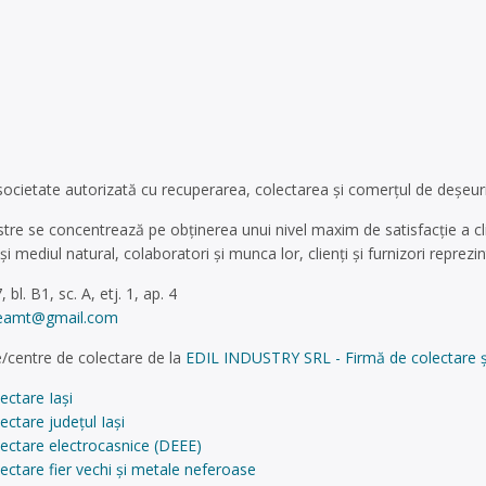
ocietate autorizată cu recuperarea, colectarea și comerțul de deșeuri, 
stre se concentrează pe obținerea unui nivel maxim de satisfacție a cl
 mediul natural, colaboratori și munca lor, clienți și furnizori reprez
 bl. B1, sc. A, etj. 1, ap. 4
eamt@gmail.com
/centre de colectare de la
EDIL INDUSTRY SRL - Firmă de colectare și
ectare Iași
ectare județul Iași
ectare electrocasnice (DEEE)
ectare fier vechi și metale neferoase