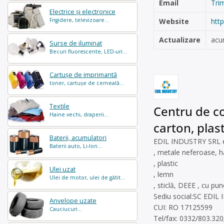
Email
Tri
Electrice și electronice
Frigidere, televizoare...
Website
htt
Actualizare
acu
Surse de iluminat
Becuri fluorescente, LED-uri...
Cartușe de imprimantă
toner, cartușe de cerneală...
Textile
Centru de co
Haine vechi, draperii...
carton, plasti
Baterii, acumulatori
EDIL INDUSTRY SRL est
Baterii auto, Li-Ion...
, metale neferoase, hâ
, plastic
Ulei uzat
, lemn
Ulei de motor, ulei de gătit...
, sticlă, DEEE , cu pun
Sediu social:SC EDIL 
Anvelope uzate
CUI: RO 17125599
Cauciucuri...
Tel/fax: 0332/803.320