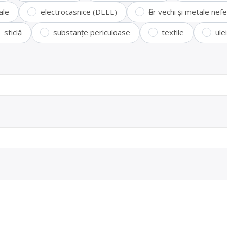
ale
electrocasnice (DEEE)
fier vechi și metale ne
sticlă
substanțe periculoase
textile
ule