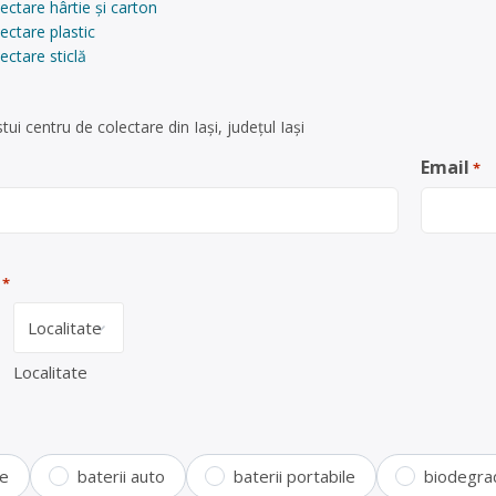
ectare hârtie și carton
ectare plastic
ectare sticlă
ui centru de colectare din Iași, județul Iași
Email
*
*
Localitate
te
baterii auto
baterii portabile
biodegra