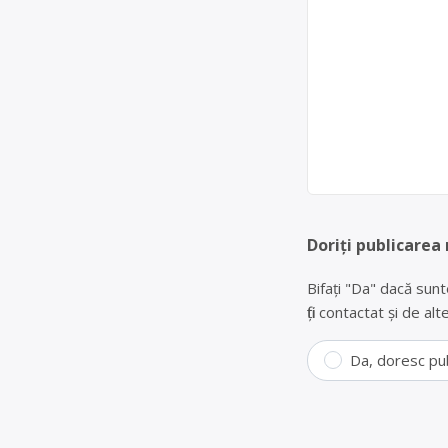
Doriți publicarea
Bifați "Da" dacă sunt
fiți contactat și de a
Da, doresc pu