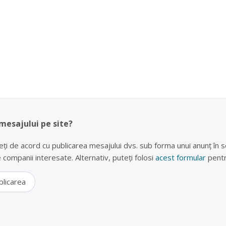
 mesajului pe site?
eți de acord cu publicarea mesajului dvs. sub forma unui anunț în se
lte companii interesate. Alternativ, puteți folosi
acest formular
pentr
blicarea