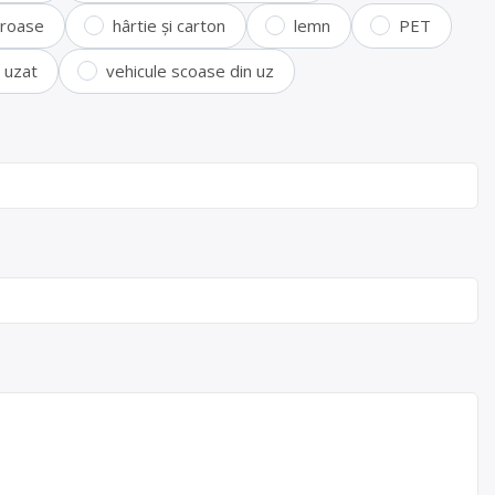
feroase
hârtie și carton
lemn
PET
i uzat
vehicule scoase din uz