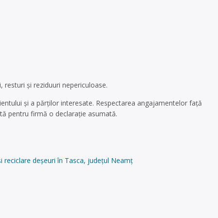
resturi și reziduuri nepericuloase.
ientului și a părților interesate. Respectarea angajamentelor față
intă pentru firmă o declarație asumată.
 reciclare deșeuri în Tasca, județul Neamț