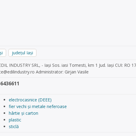
și
județul Iași
EDIL INDUSTRY SRL, - Iași Sos. iasi Tomesti, km 1 Jud. Iași CUI: RO 1
ce@edilindustry.ro
Administrator: Girjan Vasile
56436611
electrocasnice (DEEE)
fier vechi și metale neferoase
hârtie și carton
plastic
sticlă