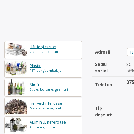
Hârtie și carton
Adresă
Ia
Ziare, cutii de carton...
Sediu
SC 
Plastic
social
offi
PET, pungi, ambalaje...
07
Telefon
Sticlă
Sticle, borcane, geamuri...
Fier vechi, feroase
Tip
Metale feroase, otel...
deșeuri:
Aluminiu, neferoase...
Aluminiu, cupru...