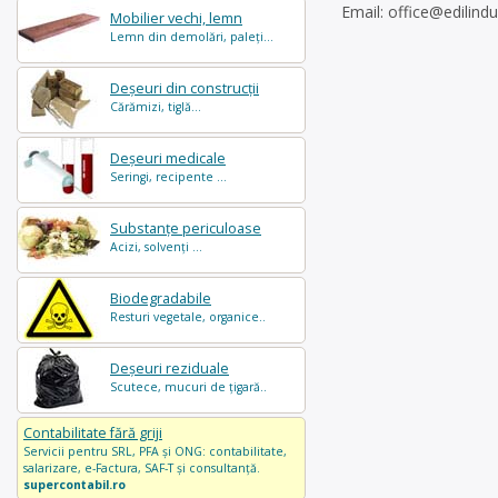
Email:
office@edilindu
Mobilier vechi, lemn
Lemn din demolări, paleți...
Deșeuri din construcții
Cărămizi, tiglă...
Deșeuri medicale
Seringi, recipente ...
Substanțe periculoase
Acizi, solvenți ...
Biodegradabile
Resturi vegetale, organice..
Deșeuri reziduale
Scutece, mucuri de țigară..
Contabilitate fără griji
Servicii pentru SRL, PFA și ONG: contabilitate,
salarizare, e-Factura, SAF-T și consultanță.
supercontabil.ro