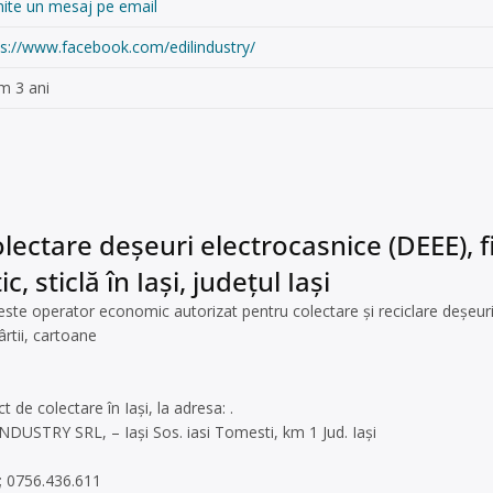
mite un mesaj pe email
ps://www.facebook.com/edilindustry/
m 3 ani
lectare deșeuri electrocasnice (DEEE), fi
c, sticlă în Iași, județul Iași
e operator economic autorizat pentru colectare și reciclare deșeur
rtii, cartoane
ct de colectare în Iași, la adresa: .
INDUSTRY SRL, – Iași Sos. iasi Tomesti, km 1 Jud. Iași
; 0756.436.611