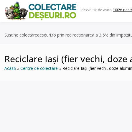
Skip
to
dezvoltat de asoc.
100% pent
content
Susține colectaredeseuri.ro prin redirecționarea a 3,5% din impozit
Reciclare Iași (fier vechi, doze 
Acasă
Centre de colectare
Reciclare Iași (fier vechi, doze alumin