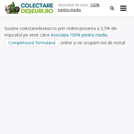
Skip
dezvoltat de asoc.
100%
to
pentru mediu
content
Susține colectaredeseuri.ro prin redirecționarea a 3,5% din
impozitul pe venit către
Asociația 100% pentru mediu
.
Completează formularul
online și ne ocupăm noi de restul!