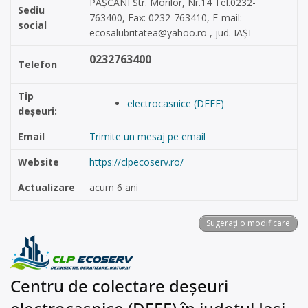
PAȘCANI Str. Morilor, Nr.14 Tel.0232-
Sediu
763400, Fax: 0232-763410, E-mail:
social
ecosalubritatea@yahoo.ro
, jud. IAȘI
0232763400
Telefon
Tip
electrocasnice (DEEE)
deșeuri:
Email
Trimite un mesaj pe email
Website
https://clpecoserv.ro/
Actualizare
acum 6 ani
Sugerați o modificare
Centru de colectare deșeuri