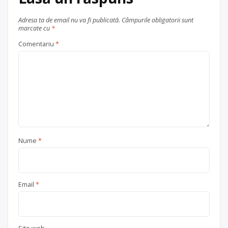
Centru de colectare
electrocasnice (DEEE)
, în
Adresa ta de email nu va fi publicată.
Câmpurile obligatorii sunt
marcate cu
*
județul Iași
Pașcani
Comentariu
*
Nume
*
Email
*