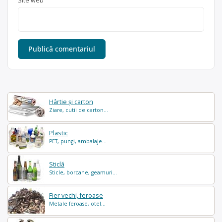
Site web
Hârtie și carton
Ziare, cutii de carton...
Plastic
PET, pungi, ambalaje...
Sticlă
Sticle, borcane, geamuri...
Fier vechi, feroase
Metale feroase, otel...