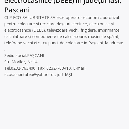
electrocasnice (DEEE) în județul Iași,
Pașcani
CLP ECO-SALUBRITATE SA este operator economic autorizat
pentru colectare și reciclare deșeuri electrice, electronice și
electrocasnice (DEEE), televizoare vechi, frigidere, imprimante,
calculatoare și componente de calculatoare, mașini de spălat,
telefoane vechi etc., cu punct de colectare în Pașcani, la adresa:
.
Sediu social:PAȘCANI
Str. Morilor, Nr.14
Tel.0232-763400, Fax: 0232-763410, E-mail:
ecosalubritatea@yahoo.ro
, jud. IAȘI