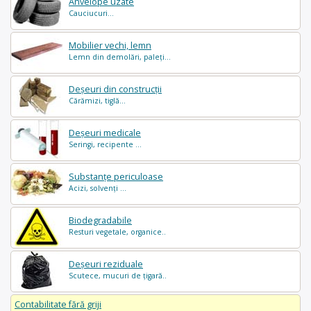
Anvelope uzate
Cauciucuri...
Mobilier vechi, lemn
Lemn din demolări, paleți...
Deșeuri din construcții
Cărămizi, tiglă...
Deșeuri medicale
Seringi, recipente ...
Substanțe periculoase
Acizi, solvenți ...
Biodegradabile
Resturi vegetale, organice..
Deșeuri reziduale
Scutece, mucuri de țigară..
Contabilitate fără griji