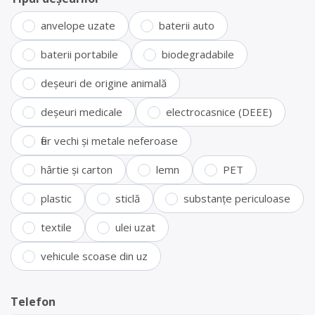
anvelope uzate
baterii auto
baterii portabile
biodegradabile
deșeuri de origine animală
deșeuri medicale
electrocasnice (DEEE)
fier vechi și metale neferoase
hârtie și carton
lemn
PET
plastic
sticlă
substanțe periculoase
textile
ulei uzat
vehicule scoase din uz
Telefon