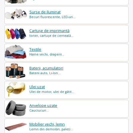
Surse de iluminat
Becuri fluorescente, LED-uri...
Cartușe de imprimantă
toner, cartușe de cerneală...
Textile
Haine vechi, draperii...
Baterii, acumulatori
Baterii auto, Li-Ion...
Ulei uzat
Ulei de motor, ulei de gătit...
Anvelope uzate
Cauciucuri...
Mobilier vechi, lemn
Lemn din demolări, paleți...