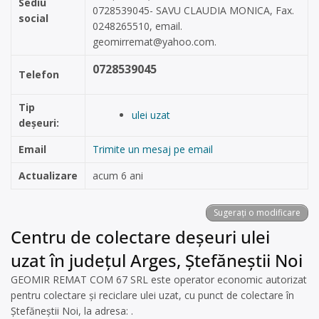
Sediu
0728539045- SAVU CLAUDIA MONICA, Fax.
social
0248265510, email.
geomirremat@yahoo.com
.
0728539045
Telefon
Tip
ulei uzat
deșeuri:
Email
Trimite un mesaj pe email
Actualizare
acum 6 ani
Sugerați o modificare
Centru de colectare deșeuri ulei
uzat în județul Arges, Ștefăneștii Noi
GEOMIR REMAT COM 67 SRL este operator economic autorizat
pentru colectare și reciclare ulei uzat, cu punct de colectare în
Ștefăneștii Noi, la adresa: .