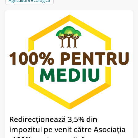
Agricultura ecologică
Redirecționează 3,5% din
impozitul pe venit către Asociația