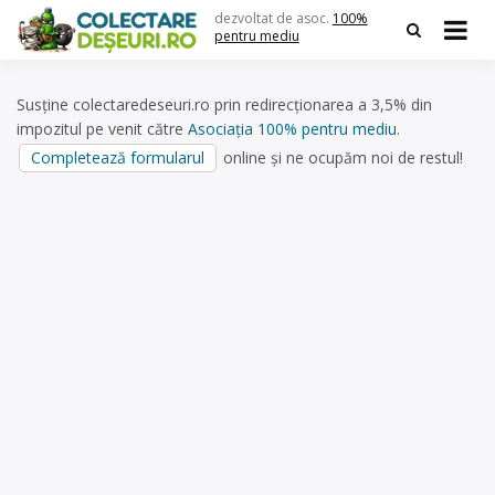
Skip
dezvoltat de asoc.
100%
to
pentru mediu
content
Susține colectaredeseuri.ro prin redirecționarea a 3,5% din
impozitul pe venit către
Asociația 100% pentru mediu
.
Completează formularul
online și ne ocupăm noi de restul!