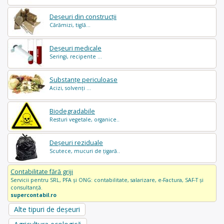
Deșeuri din construcții
Cărămizi, tiglă...
Deșeuri medicale
Seringi, recipente ...
Substanțe periculoase
Acizi, solvenți ...
Biodegradabile
Resturi vegetale, organice..
Deșeuri reziduale
Scutece, mucuri de țigară..
Contabilitate fără griji
Servicii pentru SRL, PFA și ONG: contabilitate, salarizare, e-Factura, SAF-T și
consultanță.
supercontabil.ro
Alte tipuri de deșeuri