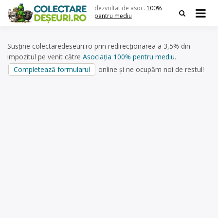
Skip
dezvoltat de asoc.
100%
to
pentru mediu
content
Susține colectaredeseuri.ro prin redirecționarea a 3,5% din
impozitul pe venit către
Asociația 100% pentru mediu
.
Completează formularul
online și ne ocupăm noi de restul!