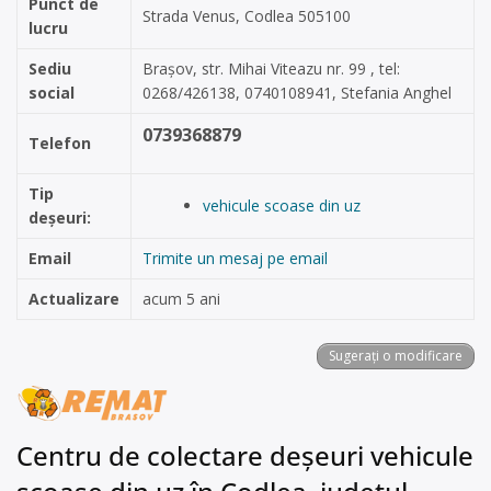
Punct de
Strada Venus, Codlea 505100
lucru
Sediu
Brașov, str. Mihai Viteazu nr. 99 , tel:
social
0268/426138, 0740108941, Stefania Anghel
0739368879
Telefon
Tip
vehicule scoase din uz
deșeuri:
Email
Trimite un mesaj pe email
Actualizare
acum 5 ani
Sugerați o modificare
Centru de colectare deșeuri vehicule