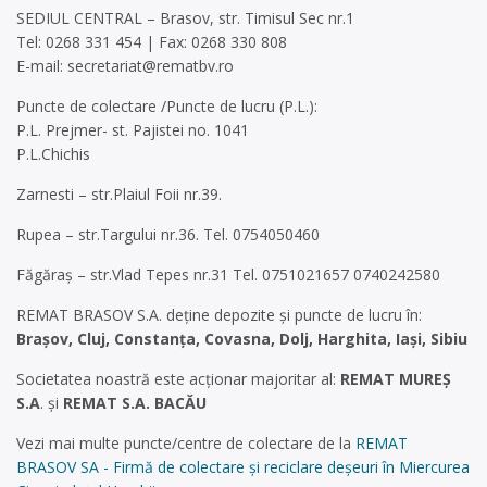
SEDIUL CENTRAL – Brasov, str. Timisul Sec nr.1
Tel: 0268 331 454 | Fax: 0268 330 808
E-mail:
secretariat@rematbv.ro
Puncte de colectare /Puncte de lucru (P.L.):
P.L. Prejmer- st. Pajistei no. 1041
P.L.Chichis
Zarnesti – str.Plaiul Foii nr.39.
Rupea – str.Targului nr.36. Tel. 0754050460
Făgăraş – str.Vlad Tepes nr.31 Tel. 0751021657 0740242580
REMAT BRASOV S.A. deține depozite şi puncte de lucru în:
Braşov, Cluj, Constanţa, Covasna, Dolj, Harghita, Iaşi, Sibiu
Societatea noastră este acționar majoritar al:
REMAT MUREŞ
S.A
. și
REMAT S.A. BACĂU
Vezi mai multe puncte/centre de colectare de la
REMAT
BRASOV SA - Firmă de colectare și reciclare deșeuri în Miercurea