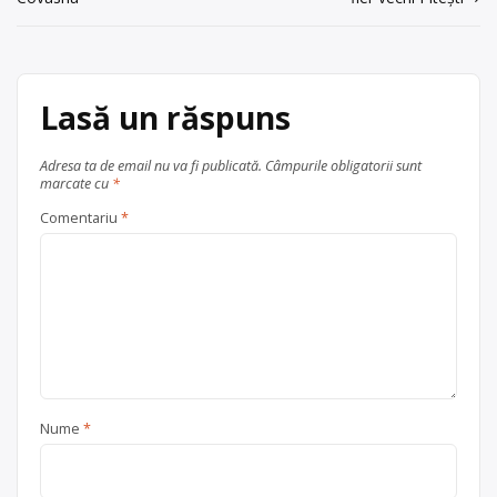
în
Sos.Cristianului nr.7 cladire II, tel.
articole
0257708101
Centru de colectare
Lasă un răspuns
electrocasnice (DEEE)
, în
Codlea
județul Brașov
Adresa ta de email nu va fi publicată.
Câmpurile obligatorii sunt
marcate cu
*
Comentariu
*
Nume
*