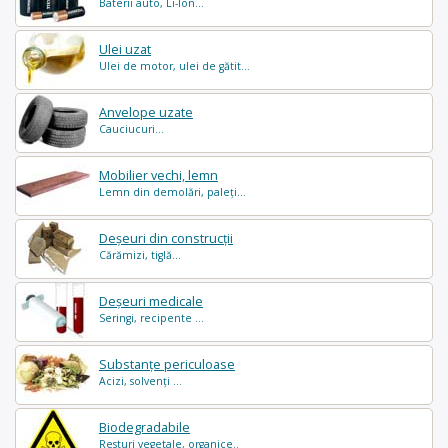
Baterii auto, Li-Ion...
Ulei uzat
Ulei de motor, ulei de gătit...
Anvelope uzate
Cauciucuri...
Mobilier vechi, lemn
Lemn din demolări, paleți...
Deșeuri din construcții
Cărămizi, tiglă...
Deșeuri medicale
Seringi, recipente ...
Substanțe periculoase
Acizi, solvenți ...
Biodegradabile
Resturi vegetale, organice..