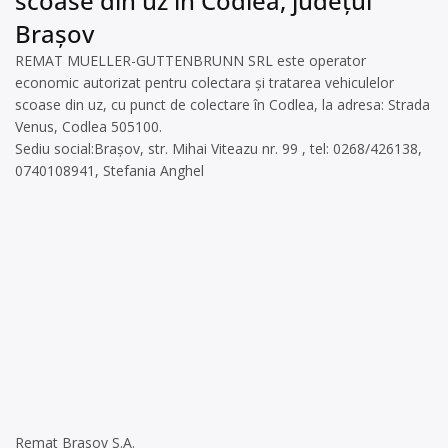
scoase din uz în Codlea, județul
Brașov
REMAT MUELLER-GUTTENBRUNN SRL este operator
economic autorizat pentru colectara și tratarea vehiculelor
scoase din uz, cu punct de colectare în Codlea, la adresa: Strada
Venus, Codlea 505100.
Sediu social:Brașov, str. Mihai Viteazu nr. 99 , tel: 0268/426138,
0740108941, Stefania Anghel
Remat Brasov S.A.