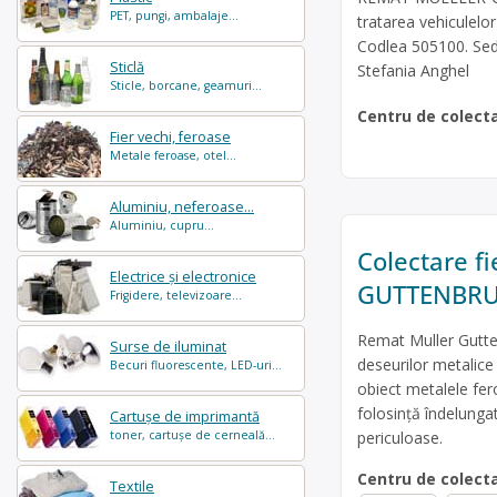
PET, pungi, ambalaje...
tratarea vehiculelo
Codlea 505100. Sedi
Sticlă
Stefania Anghel
Sticle, borcane, geamuri...
Centru de colect
Fier vechi, feroase
Metale feroase, otel...
Aluminiu, neferoase...
Aluminiu, cupru...
Colectare f
Electrice și electronice
GUTTENBR
Frigidere, televizoare...
Remat Muller Gutte
Surse de iluminat
deseurilor metalice 
Becuri fluorescente, LED-uri...
obiect metalele fer
folosinţă îndelunga
Cartușe de imprimantă
periculoase.
toner, cartușe de cerneală...
Centru de colect
Textile