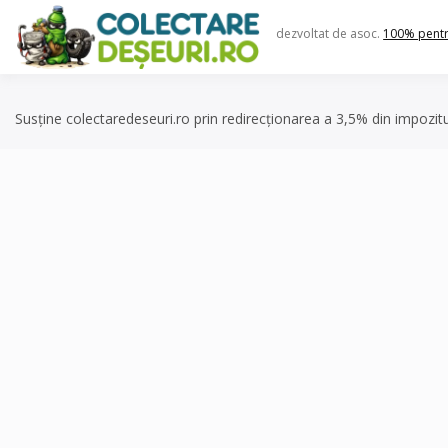
Skip
to
dezvoltat de asoc.
100% pent
content
Susține colectaredeseuri.ro prin redirecționarea a 3,5% din impozit