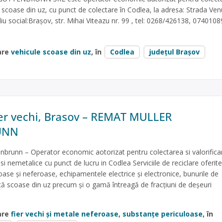
r scoase din uz, cu punct de colectare în Codlea, la adresa: Strada Ven
u social:Brașov, str. Mihai Viteazu nr. 99 , tel: 0268/426138, 0740108
are
vehicule scoase din uz
, în
Codlea
județul Brașov
ier vechi, Brasov – REMAT MULLER
UNN
nbrunn – Operator economic aotorizat pentru colectarea si valorifica
si nemetalice cu punct de lucru in Codlea Serviciile de reciclare oferit
oase şi neferoase, echipamentele electrice şi electronice, bunurile de
tă scoase din uz precum şi o gamă întreagă de fracţiuni de deşeuri
are
fier vechi și metale neferoase
,
substanțe periculoase
, în