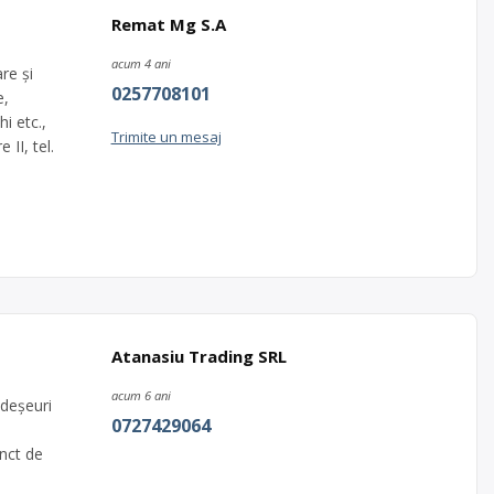
Remat Mg S.A
acum 4 ani
re și
0257708101
e,
i etc.,
Trimite un mesaj
 II, tel.
Atanasiu Trading SRL
acum 6 ani
deșeuri
0727429064
unct de