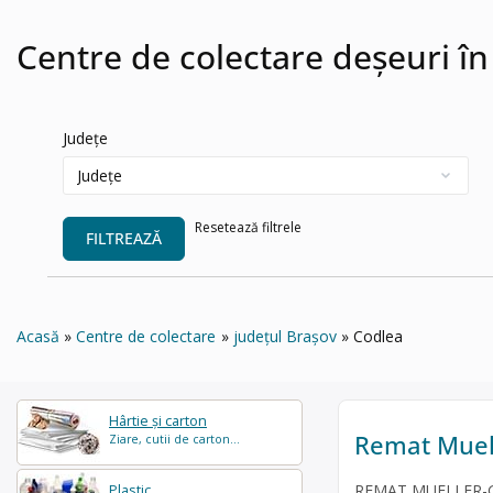
Centre de colectare deșeuri î
Județe
Resetează filtrele
FILTREAZĂ
Acasă
Centre de colectare
județul Brașov
Codlea
Hârtie și carton
Remat Muel
Ziare, cutii de carton...
REMAT MUELLER-GUT
Plastic