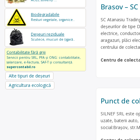
Acizi, solvenți ...
Brasov – SC
Biodegradabile
SC Atanasiu Trading
Resturi vegetale, organice..
deșeurilor de tipe D
electrice, conducto
Deșeuri reziduale
Scutece, mucuri de țigară..
aragazuri, plăci ele
centrului de colecta
Contabilitate fără griji
Servicii pentru SRL, PFA și ONG: contabilitate,
Centru de colect
salarizare, e-Factura, SAF-T și consultanță.
supercontabil.ro
Alte tipuri de deșeuri
Agricultura ecologică
Punct de col
SILNEF SRL este ope
uzate, baterii auto,
social:Brașov, str.