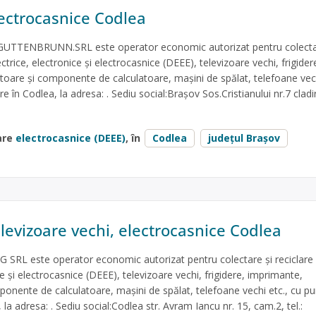
lectrocasnice Codlea
TENBRUNN.SRL este operator economic autorizat pentru colecta
ectrice, electronice și electrocasnice (DEEE), televizoare vechi, frigider
toare și componente de calculatoare, mașini de spălat, telefoane vech
 în Codlea, la adresa: . Sediu social:Brașov Sos.Cristianului nr.7 cladire
are
electrocasnice (DEEE)
, în
Codlea
județul Brașov
levizoare vechi, electrocasnice Codlea
RL este operator economic autorizat pentru colectare și reciclare 
ce și electrocasnice (DEEE), televizoare vechi, frigidere, imprimante,
ponente de calculatoare, mașini de spălat, telefoane vechi etc., cu p
 la adresa: . Sediu social:Codlea str. Avram Iancu nr. 15, cam.2, tel.: