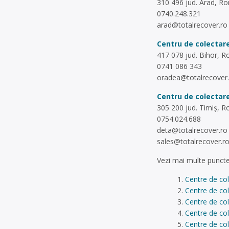
310 496 jud. Arad, R
0740.248.321
arad@totalrecover.ro
Centru de colectare
417 078 jud. Bihor, 
0741 086 343
oradea@totalrecover.
Centru de colectare
305 200 jud. Timiș, 
0754.024.688
deta@totalrecover.ro
sales@totalrecover.r
Vezi mai multe puncte
Centre de col
Centre de col
Centre de col
Centre de co
Centre de col