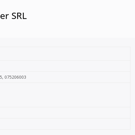
ver SRL
15, 075206003