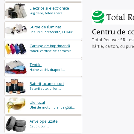
Electrice și electronice
Frigidere, televizoare...
Surse de iluminat
Centru de col
Becuri fluorescente, LED-uri...
Total Recover SRL est
Cartușe de imprimantă
hârtie, carton, cu pun
toner, cartușe de cerneală...
Textile
Haine vechi, draperii...
Baterii, acumulatori
Baterii auto, Li-Ion...
Ulei uzat
Ulei de motor, ulei de gătit...
Anvelope uzate
Cauciucuri...