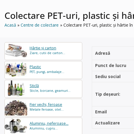
Colectare PET-uri, plastic și hâ
Acasă
Centre de colectare
Colectare PET-uri, plastic și hârtie 
Hârtie și carton
Adresă
Ziare, cutii de carton...
Punct de lucru
Plastic
PET, pungi, ambalaje...
Sediu social
Sticlă
Sticle, borcane, geamuri...
Tip deșeuri:
Fier vechi, feroase
Metale feroase, otel...
Email
Actualizare
Aluminiu, neferoase...
Aluminiu, cupru...