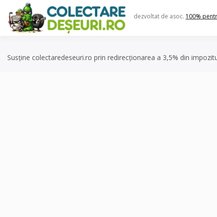
Skip
to
dezvoltat de asoc.
100% pent
content
Susține colectaredeseuri.ro prin redirecționarea a 3,5% din impozit