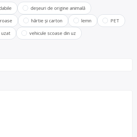
dabile
deșeuri de origine animală
feroase
hârtie și carton
lemn
PET
i uzat
vehicule scoase din uz