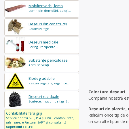
Mobilier vechi, lemn
Lemn din demolări, paleți...
Deșeuri din construcții
Cărămizi, tiglă...
Deșeuri medicale
Seringi, recipente ...
Substanțe periculoase
Acizi, solvenți ...
Biodegradabile
Resturi vegetale, organice..
Colectare deșeuri
Deșeuri reziduale
Compania noastră este
Scutece, mucuri de țigară..
Deșeuri de plastic, 
Contabilitate fără griji
Ridicăm orice tip de 
Servicii pentru SRL, PFA și ONG: contabilitate,
uri sau alte tipuri de 
salarizare, e-Factura, SAF-T și consultanță.
supercontabil.ro