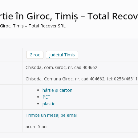
rtie în Giroc, Timiș – Total Reco
în Giroc, Timiș – Total Recover SRL
Giroc
județul Timis
Chisoda, com. Giroc, nr. cad 404662
Chisoda, Comuna Giroc, nr. cad 404662, tel: 0256/4631
hârtie și carton
PET
plastic
Trimite un mesaj pe email
acum 5 ani