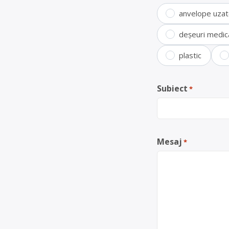
anvelope uza
deșeuri medic
plastic
Subiect
*
Mesaj
*