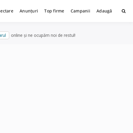
lectare
Anunțuri
Top firme
Campanii
Adaugă
rul
online și ne ocupăm noi de restul!