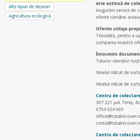
Arie extinsă de col
Alte tipuri de deșeuri
Asigurăm servicii de c
Agricultura ecologică
oferite rămâne aceeași,
Oferim utilaje prop
Totodată, pentru a uș
compania noastră ofer
Întocmim documente
Tuturor clienților noșt
Nivelul ridicat de sor
Nivelul ridicat de sor
Centru de colectare
307 221 jud. Timiș, 
0754 024 665
office@totalrecover.r
conta@totalrecover.r
Centru de colectare