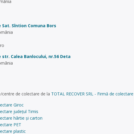
omânia
 Sat. Sîntion
Comuna Bors
România
ro
 str. Calea Banlocului, nr.56
Deta
România
o
/centre de colectare de la
TOTAL RECOVER SRL - Firmă de colectare și 
ectare Giroc
ectare județul Timis
ectare hârtie și carton
lectare PET
ectare plastic