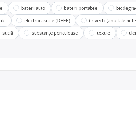
te
baterii auto
baterii portabile
biodegra
ale
electrocasnice (DEEE)
fier vechi și metale ne
sticlă
substanțe periculoase
textile
ule