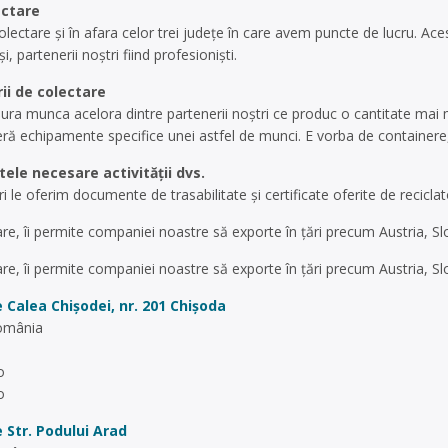
ectare
olectare și în afara celor trei județe în care avem puncte de lucru. Ace
 partenerii noștri fiind profesioniști.
rii de colectare
ura munca acelora dintre partenerii noștri ce produc o cantitate mai 
ă echipamente specifice unei astfel de munci. E vorba de containere, p
le necesare activității dvs.
ri le oferim documente de trasabilitate și certificate oferite de recicla
tare, îi permite companiei noastre să exporte în țări precum Austria, Sl
tare, îi permite companiei noastre să exporte în țări precum Austria, Sl
 Calea Chișodei, nr. 201
Chișoda
România
o
o
 Str. Podului
Arad