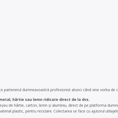
 partenerul dumneavoastră profesionist atunci când vine vorba de col
metal, hârtie sau lemn ridicate direct de la dvs.
deșeu de hârtie, carton, lemn și aluminiu, direct de pe platforma dum
material plastic, pentru reciclare. Colectarea se face cu ajutorul utilajelo