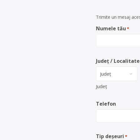
Trimite un mesaj acest
Numele tău
*
Județ / Localitate
Județ
Telefon
Tip deșeuri
*