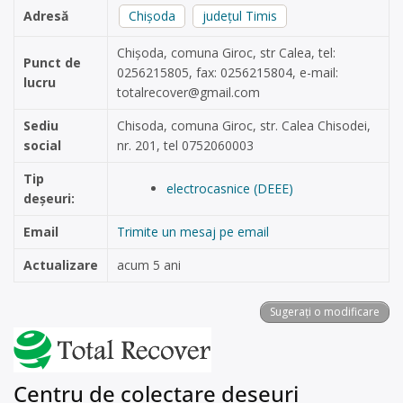
Adresă
Chișoda
județul Timis
Chişoda, comuna Giroc, str Calea, tel:
Punct de
0256215805, fax: 0256215804, e-mail:
lucru
totalrecover@gmail.com
Sediu
Chisoda, comuna Giroc, str. Calea Chisodei,
social
nr. 201, tel 0752060003
Tip
electrocasnice (DEEE)
deșeuri:
Email
Trimite un mesaj pe email
Actualizare
acum 5 ani
Sugerați o modificare
Centru de colectare deșeuri