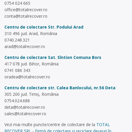
0754 024 665
office@totalrecover.ro
conta@totalrecover.ro
Centru de colectare Str. Podului
Arad
310 496 jud. Arad, România
0740.248.321
arad@totalrecover.ro
Centru de colectare Sat. Sîntion
Comuna Bors
417 078 jud. Bihor, România
0741 086 343
oradea@totalrecover.ro
Centru de colectare str. Calea Banlocului, nr.56
Deta
305 200 jud. Timiș, România
0754.024.688
deta@totalrecover.ro
sales@totalrecover.ro
Vezi mai multe puncte/centre de colectare de la
TOTAL
RECOVER SRL - Firmă de colectare și reciclare deșeuri în