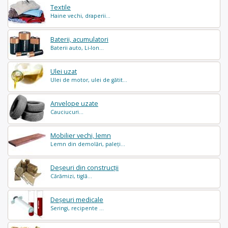
Textile
Haine vechi, draperii...
Baterii, acumulatori
Baterii auto, Li-Ion...
Ulei uzat
Ulei de motor, ulei de gătit...
Anvelope uzate
Cauciucuri...
Mobilier vechi, lemn
Lemn din demolări, paleți...
Deșeuri din construcții
Cărămizi, tiglă...
Deșeuri medicale
Seringi, recipente ...