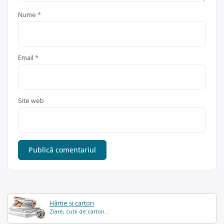
Nume
*
Email
*
Site web
Hârtie și carton
Ziare, cutii de carton...