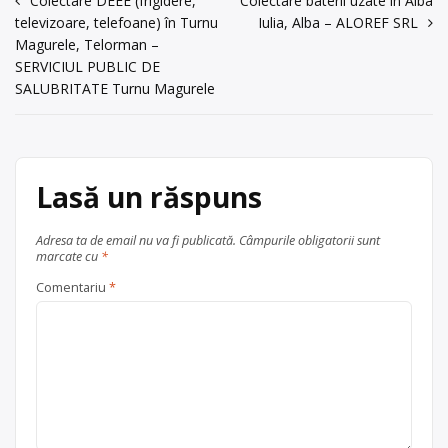
Navigare
Colectare DEEE (frigidere,
Colectare baterii uzate în Alba
imprimante, televizoare, monitoare,
televizoare, telefoane) în Turnu
Iulia, Alba – ALOREF SRL
Trimite un mesaj
aragazuri, plăci electronice, mașini de
în
Magurele, Telorman –
spălat, frigidere, telefoane mobile
articole
SERVICIUL PUBLIC DE
etc. Punctul de lucru al centrului de
SALUBRITATE Turnu Magurele
colectare este în Lugoj, str .Timisorii
nr.151 […]
Centru de colectare
electrocasnice (DEEE)
, în
Lasă un răspuns
județul Timis
Lugoj
Adresa ta de email nu va fi publicată.
Câmpurile obligatorii sunt
marcate cu
*
Comentariu
*