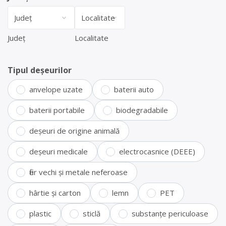
Județ
Localitate
Tipul deșeurilor
anvelope uzate
baterii auto
baterii portabile
biodegradabile
deșeuri de origine animală
deșeuri medicale
electrocasnice (DEEE)
fier vechi și metale neferoase
hârtie și carton
lemn
PET
plastic
sticlă
substanțe periculoase