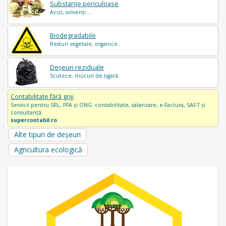
Substanțe periculoase
Acizi, solvenți ...
Biodegradabile
Resturi vegetale, organice..
Deșeuri reziduale
Scutece, mucuri de țigară..
Contabilitate fără griji
Servicii pentru SRL, PFA și ONG: contabilitate, salarizare, e-Factura, SAF-T și
consultanță.
supercontabil.ro
Alte tipuri de deșeuri
Agricultura ecologică