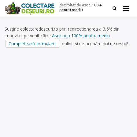
Skip
dezvoltat de asoc.
100%
to
pentru mediu
content
Susține colectaredeseuri.ro prin redirecționarea a 3,5% din
impozitul pe venit către
Asociația 100% pentru mediu
.
Completează formularul
online și ne ocupăm noi de restul!