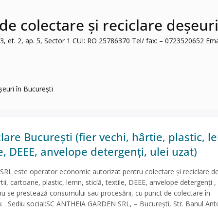
 colectare și reciclare deșeuri
 et. 2, ap. 5, Sector 1 CUI: RO 25786370 Tel/ fax: – 0723520652 Ema
euri în București
lare București (fier vechi, hârtie, plastic, l
ile, DEEE, anvelope detergenți, ulei uzat)
 este operator economic autorizat pentru colectare și reciclare de
ii, cartoane, plastic, lemn, sticlă, textile, DEEE, anvelope detergenți , 
 nu se prestează consumului sau procesării, cu punct de colectare în
a: . Sediu social:SC ANTHEIA GARDEN SRL, – București, Str. Banul An