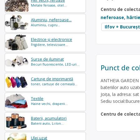
Fier vechi, feroase
Metale feroase, otel...
Centru de colect
neferoase
,
hârtie
Aluminiu, neferoase...
Aluminiu, cupru...
Ilfov + Bucureșt
Electrice și electronice
Frigidere, televizoare...
Surse de iluminat
Becuri fluorescente, LED-uri...
Punct de col
Cartușe de imprimantă
ANTHEIA GARDEN SRL
toner, cartușe de cerneală...
bateriilor auto uzate
Joița, la adresa: sa
Textile
Sediu social:Bucureșt
Haine vechi, draperii...
Centru de colect
Baterii, acumulatori
Baterii auto, Li-Ion...
Ulei uzat