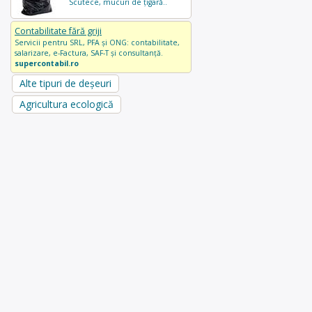
Scutece, mucuri de țigară..
Contabilitate fără griji
Servicii pentru SRL, PFA și ONG: contabilitate,
salarizare, e-Factura, SAF-T și consultanță.
supercontabil.ro
Alte tipuri de deșeuri
Agricultura ecologică