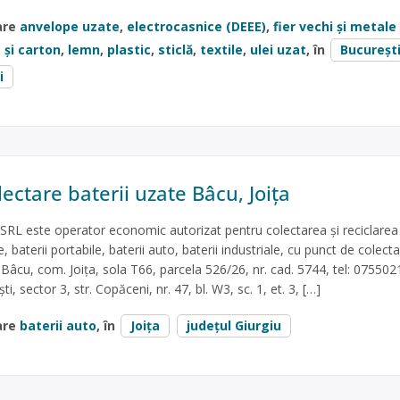
are
anvelope uzate
,
electrocasnice (DEEE)
,
fier vechi și metale
 și carton
,
lemn
,
plastic
,
sticlă
,
textile
,
ulei uzat
, în
Bucureșt
i
ectare baterii uzate Bâcu, Joița
 este operator economic autorizat pentru colectarea și reciclarea
, baterii portabile, baterii auto, baterii industriale, cu punct de colecta
t Bâcu, com. Joița, sola T66, parcela 526/26, nr. cad. 5744, tel: 075502
i, sector 3, str. Copăceni, nr. 47, bl. W3, sc. 1, et. 3, […]
are
baterii auto
, în
Joița
județul Giurgiu