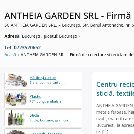
ANTHEIA GARDEN SRL - Firmă de
SC ANTHEIA GARDEN SRL, – București, Str. Banul Antonache, nr. 63,
Adresă:
București , județul: București -
tel. 0723520652
Acasă
ANTHEIA GARDEN SRL - Firmă de colectare și reciclare deș
Hârtie și carton
Centru recic
Ziare, cutii de carton...
sticlă, text
Plastic
PET, pungi, ambalaje...
ANTHEIA GARDEN SRL
metale feroase, hârt
Sticlă
uzat , materii care
Sticle, borcane, geamuri...
București, la adres
nr. […]