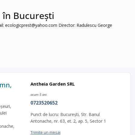
 în București
il:
ecologicprest@yahoo.com
Director: Radulescu George
emn,
Antheia Garden SRL
acum 5 ani
0723520652
șeuri,
ulei
Punct de lucru: București, Str. Banul
Antonache, nr. 63, et. 2, ap. 5, Sector 1
tonache,
Trimite un mesaj