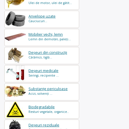
Ulei de motor, ulei de gătit...
Anvelope uzate
Cauciucuri...
Mobilier vechi, lemn
Lemn din demolări, paleți...
Deșeuri din construcții
Cărămizi, tiglă...
Deșeuri medicale
Seringi, recipente ...
Substanțe periculoase
Acizi, solvenți ...
Biodegradabile
Resturi vegetale, organice..
Deșeuri reziduale