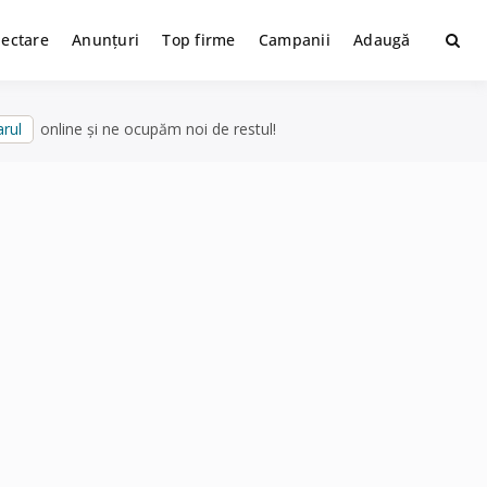
lectare
Anunțuri
Top firme
Campanii
Adaugă
rul
online și ne ocupăm noi de restul!