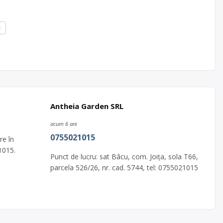
i
Antheia Garden SRL
acum 6 ani
0755021015
re în
1015.
Punct de lucru: sat Bâcu, com. Joița, sola T66,
parcela 526/26, nr. cad. 5744, tel: 0755021015