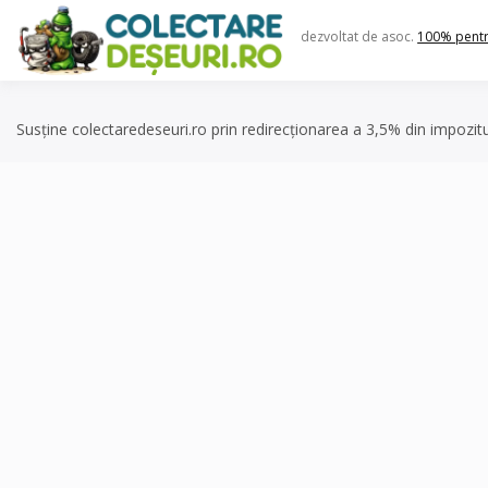
Skip
to
dezvoltat de asoc.
100% pent
content
Susține colectaredeseuri.ro prin redirecționarea a 3,5% din impozit