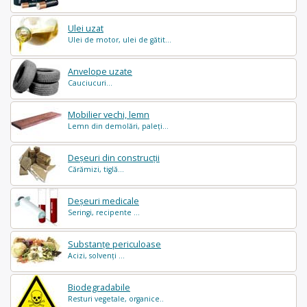
Ulei uzat
Ulei de motor, ulei de gătit...
Anvelope uzate
Cauciucuri...
Mobilier vechi, lemn
Lemn din demolări, paleți...
Deșeuri din construcții
Cărămizi, tiglă...
Deșeuri medicale
Seringi, recipente ...
Substanțe periculoase
Acizi, solvenți ...
Biodegradabile
Resturi vegetale, organice..