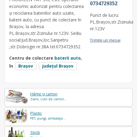
0734729352
economic autorizat pentru colectarea
și reciclarea bateriilor auto uzate,
Punct de lucru:
baterii auto, cu punct de colectare în
PL.Brașov,str.Zizinului
Brașov, la adresa:
nr.123V
PL.Brașov,str.Zizinului nr.123V. Sediu
social:Jud.Brașov,loc.Sanpetru
Trimite un mesaj
,str.Dobrogei nr.38A tel.0734729352
Centru de colectare
baterii auto
,
în
Brașov
județul Brașov
Hârtie și carton
Ziare, cutii de carton...
Plastic
PET, pungi, ambalaje...
Sticlă