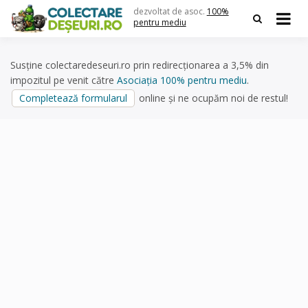
Skip
dezvoltat de asoc.
100%
to
pentru mediu
content
Susține colectaredeseuri.ro prin redirecționarea a 3,5% din
impozitul pe venit către
Asociația 100% pentru mediu
.
Completează formularul
online și ne ocupăm noi de restul!