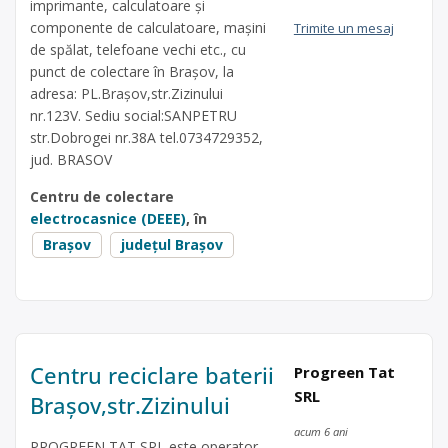
imprimante, calculatoare și
componente de calculatoare, mașini
Trimite un mesaj
de spălat, telefoane vechi etc., cu
punct de colectare în Brașov, la
adresa: PL.Brașov,str.Zizinului
nr.123V. Sediu social:SANPETRU
str.Dobrogei nr.38A tel.0734729352,
jud. BRASOV
Centru de colectare
electrocasnice (DEEE)
, în
Brașov
județul Brașov
Centru reciclare baterii
Progreen Tat
SRL
Brașov,str.Zizinului
acum 6 ani
PROGREEN TAT SRL este operator